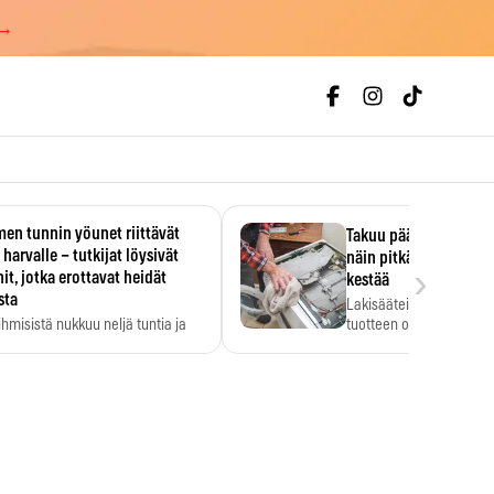
 →
en tunnin yöunet riittävät
Takuu päättyi, myyjän
 harvalle – tutkijat löysivät
näin pitkään kodinko
›
it, jotka erottavat heidät
kestää
sta
Lakisääteinen virhevast
ihmisistä nukkuu neljä tuntia ja
tuotteen oletetun kestoi
ilti…