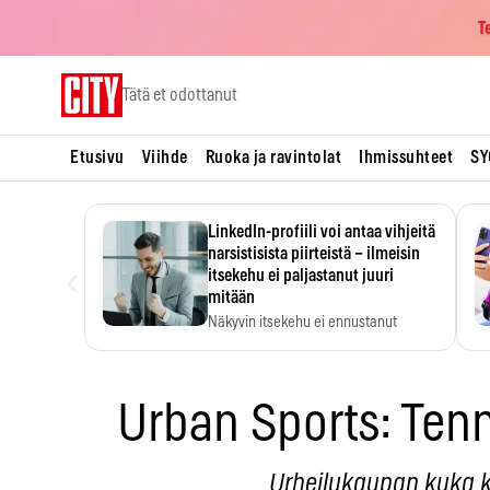
T
Skip
Tätä et odottanut
to
content
Etusivu
Viihde
Ruoka ja ravintolat
Ihmissuhteet
SY
LinkedIn-profiili voi antaa vihjeitä
narsistisista piirteistä – ilmeisin
‹
itsekehu ei paljastanut juuri
mitään
Näkyvin itsekehu ei ennustanut
narsistisia piirteitä.
Urban Sports: Tenn
Urheilukaupan kuka k