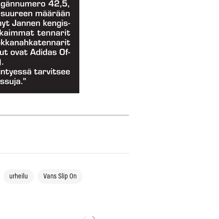
urheilu
Vans Slip On
‹
›