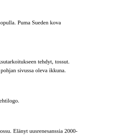
 lopulla. Puma Sueden kova
utarkoitukseen tehdyt, tossut.
i pohjan sivussa oleva ikkuna.
ehtilogo.
ossu. Elänyt uusrenesanssia 2000-