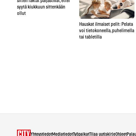
sitten faktat paljastivat, ettei
syytä kiukkuun sittenkään
ollut
Hauskat ilmaiset pelit: Pelata
voi tietokoneella, puhelimella
tai tabletilla
Yhteystiedot
Mediatiedot
Työpaikat
Tilaa uutiskirje
Ohjeet
Pala