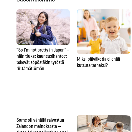
”So I’m not pretty in Japan” –
näin tiukat kauneusihanteet
Miksi päiväkotia ei enää
tekevät söpöstäkin tytöstä
kutsuta tarhaksi?
riittämättömän
Some oli vähällä raivostua
Zalandon mainoksesta —