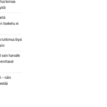
utus korvaa
ystä
eitä
in itsekehu ei
a tutkimus löysi
iin
 vain harvalle
a erottavat
i – näin
estää