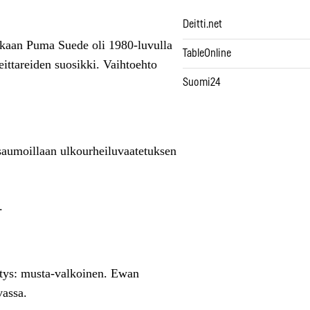
Deitti.net
kaan Puma Suede oli 1980-luvulla
TableOnline
eittareiden suosikki. Vaihtoehto
Suomi24
asaumoillaan ulkourheiluvaatetuksen
.
itys: musta-valkoinen. Ewan
vassa.