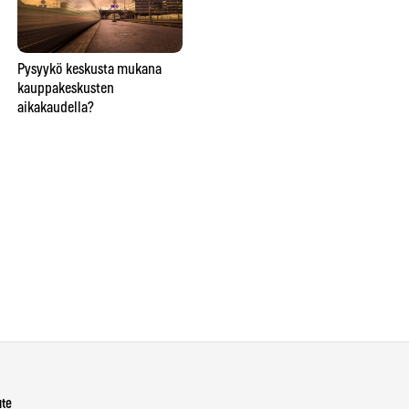
Lähitaikuutta
Pysyykö keskusta mukana
So
ravintolapöydässä esittävä
kauppakeskusten
ve
taikuri saattaa saada hymyn,
aikakaudella?
lie
oluen tai lähtöpassit
näi
ho
Ins
ute