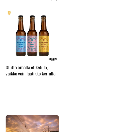
City sai oman nimikko-oluen
”Be
Bruuverin Social Brewing
pr
Labissa
aj
Olutta omalla etiketillä,
su
vaikka vain laatikko kerralla
te
hu