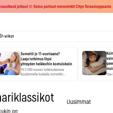
erassikesä jatkuu! 🍺 Katso parhaat menovinkit Cityn Terassioppaasta
Ö!-viikot
Kolm
Sometili jo 11-vuotiaana?
vain
Laaja tutkimus löysi
geen
yhteyden heikkoihin koetuloksiin
mui
Yli 5 000 nuoren tutkimuksessa
kuudennella luokalla sometilin…
Osa 
voi s
ariklassikot
Uusimmat
ukin on.