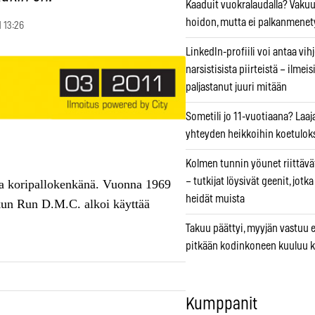
Kaaduit vuokralaudalla? Vaku
hoidon, mutta ei palkanmenet
1 13:26
LinkedIn-profiili voi antaa vihj
narsistisista piirteistä – ilmeis
paljastanut juuri mitään
Sometili jo 11-vuotiaana? Laaj
yhteyden heikkoihin koetuloks
Kolmen tunnin yöunet riittävät
– tutkijat löysivät geenit, jotk
na koripallokenkänä. Vuonna 1969
heidät muista
 kun Run D.M.C. alkoi käyttää
Takuu päättyi, myyjän vastuu e
pitkään kodinkoneen kuuluu k
Kumppanit