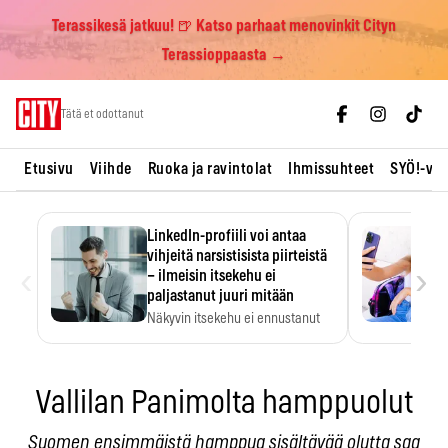
Terassikesä jatkuu! 🍺 Katso parhaat menovinkit Cityn
Terassioppaasta →
Skip
Tätä et odottanut
to
content
Etusivu
Viihde
Ruoka ja ravintolat
Ihmissuhteet
SYÖ!-vii
LinkedIn-profiili voi antaa
vihjeitä narsistisista piirteistä
‹
›
– ilmeisin itsekehu ei
paljastanut juuri mitään
Näkyvin itsekehu ei ennustanut
narsistisia piirteitä.
Vallilan Panimolta hamppuolut
Suomen ensimmäistä hamppua sisältävää olutta saa