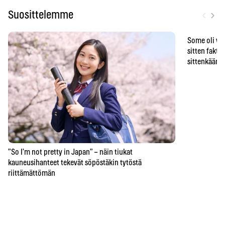
‹
›
Suosittelemme
Some oli vä
sitten faktat
sittenkään o
”So I’m not pretty in Japan” – näin tiukat
kauneusihanteet tekevät söpöstäkin tytöstä
riittämättömän