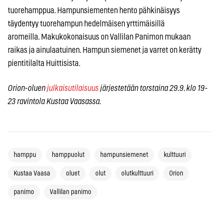
tuorehamppua. Hampunsiementen hento pähkinäisyys
täydentyy tuorehampun hedelmäisen yrttimäisillä
aromeilla. Makukokonaisuus on Vallilan Panimon mukaan
raikas ja ainulaatuinen. Hampun siemenet ja varret on kerätty
pientitilalta Huittisista.
Orion-oluen
julkaisutilaisuus
järjestetään torstaina 29.9. klo 19-
23 ravintola Kustaa Vaasassa.
hamppu
hamppuolut
hampunsiemenet
kulttuuri
Kustaa Vaasa
oluet
olut
olutkulttuuri
Orion
panimo
Vallilan panimo