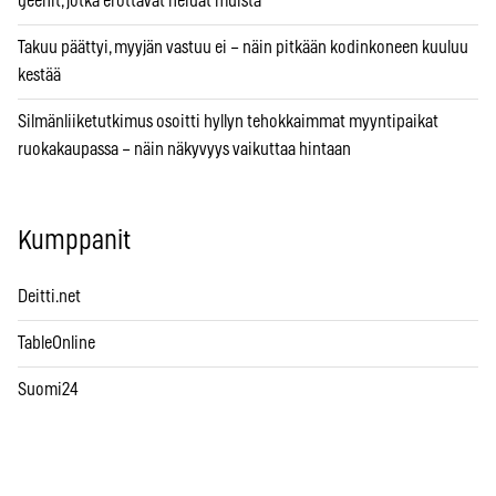
geenit, jotka erottavat heidät muista
Takuu päättyi, myyjän vastuu ei – näin pitkään kodinkoneen kuuluu
kestää
Silmänliiketutkimus osoitti hyllyn tehokkaimmat myyntipaikat
ruokakaupassa – näin näkyvyys vaikuttaa hintaan
Kumppanit
Deitti.net
TableOnline
Suomi24