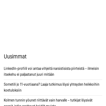
Uusimmat
LinkedIn-profiili voi antaa vihjeitä narsistisista piirteistä – ilmeisin
itsekehu ei paljastanut juuri mitään
Sometili jo 11-vuotiaana? Laaja tutkimus löysi yhteyden heikkoihin
koetuloksiin
Kolmen tunnin yöunet riittävät vain harvalle – tutkijat löysivät