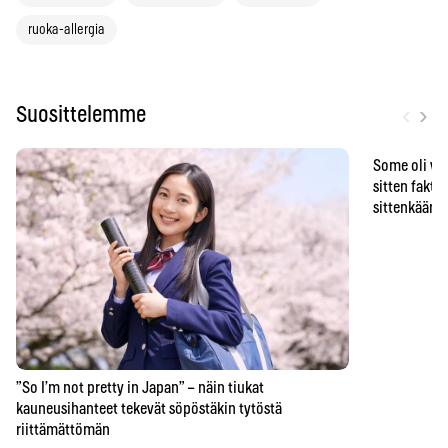
ruoka-allergia
‹
›
Suosittelemme
Some oli vä
sitten faktat
sittenkään o
”So I’m not pretty in Japan” – näin tiukat
kauneusihanteet tekevät söpöstäkin tytöstä
riittämättömän