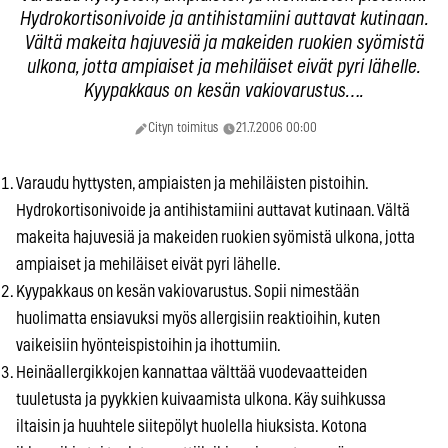
Hydrokortisonivoide ja antihistamiini auttavat kutinaan.
Vältä makeita hajuvesiä ja makeiden ruokien syömistä
ulkona, jotta ampiaiset ja mehiläiset eivät pyri lähelle.
Kyypakkaus on kesän vakiovarustus….
Cityn toimitus
21.7.2006 00:00
Varaudu hyttysten, ampiaisten ja mehiläisten pistoihin.
Hydrokortisonivoide ja antihistamiini auttavat kutinaan. Vältä
makeita hajuvesiä ja makeiden ruokien syömistä ulkona, jotta
ampiaiset ja mehiläiset eivät pyri lähelle.
Kyypakkaus on kesän vakiovarustus. Sopii nimestään
huolimatta ensiavuksi myös allergisiin reaktioihin, kuten
vaikeisiin hyönteispistoihin ja ihottumiin.
Heinäallergikkojen kannattaa välttää vuodevaatteiden
tuuletusta ja pyykkien kuivaamista ulkona. Käy suihkussa
iltaisin ja huuhtele siitepölyt huolella hiuksista. Kotona