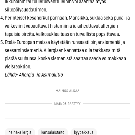
ikkunoihin tai tuuletusventtiileihin voi asentaa myös
siitepölysuodattimen.
Perinteiset kesäherkut pannaan. Mansikka, suklaa sekä puna- ja
valkoviinit vapauttavat histamiinia ja aiheuttavat allergian
tapaisia oireita. Valkosuklaa taas on turvallista popsittavaa.
Etelä-Euroopan maissa käytetään runsaasti pinjansiemeniä ja
seesaminsiemeniä. Allergisen kannattaa olla tarkkana mitä
pistää suuhunsa, koska siemenistä saattaa saada voimakkaan
yleisreaktion.
Lähde: Allergia- ja Astmaliitto
heinä-allergia
kansalaistaito
kyypakkaus