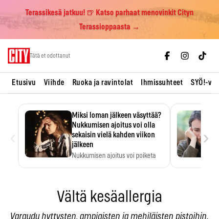
Terassikesä jatkuu! 🍺 Katso parhaat menovinkit Cityn
Terassioppaasta →
Skip
Tätä et odottanut
to
content
Etusivu
Viihde
Ruoka ja ravintolat
Ihmissuhteet
SYÖ!-vii
Miksi loman jälkeen väsyttää?
Nukkumisen ajoitus voi olla
‹
›
sekaisin vielä kahden viikon
jälkeen
Nukkumisen ajoitus voi poiketa
totutusta vielä 15 päivän…
Vältä kesäallergia
Varaudu hyttysten, ampiaisten ja mehiläisten pistoihin.