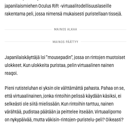
japanilaismiehen Oculus Rift -virtuaalitodellisuuslaseille
rakentama peli, jossa nimensä mukaisesti puristellaan tissejä.
Japanilaiskäyttäjä loi "mousepadin", jossa on rintojen muotoiset
ulokkeet. Kun ulokkeita puristaa, pelin virtuaalinen nainen
reagoi.
Pieni rutisteluhan ei yksin ole välttämättä pahasta. Pahaa on se,
että virtuaalinainen, jonka rintoihin pelissä käydään käsiksi, ei
selkeästi ole siitä mielissään. Kun rintoihin tarttuu, nainen
värähtää, pudistaa päätään ja peittelee itseään. Virtuaaliporno
on nykypäivää, mutta väkisin-rintojen-puristelu-peli? Oikeasti?