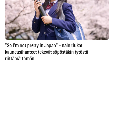
”So I’m not pretty in Japan” – näin tiukat
kauneusihanteet tekevät söpöstäkin tytöstä
riittämättömän