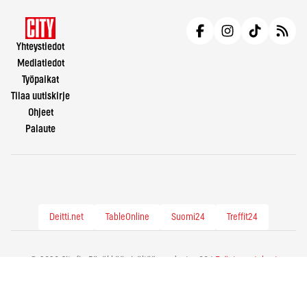
Yhteystiedot
Mediatiedot
Työpaikat
Tilaa uutiskirje
Ohjeet
Palaute
Deitti.net
TableOnline
Suomi24
Treffit24
© 2026 City.fi - Räväkkää sisältöä vuodesta -86 |
Evästeasetukset