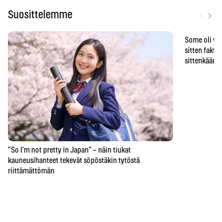
‹
›
Suosittelemme
Some oli vä
sitten faktat
sittenkään o
”So I’m not pretty in Japan” – näin tiukat
kauneusihanteet tekevät söpöstäkin tytöstä
riittämättömän