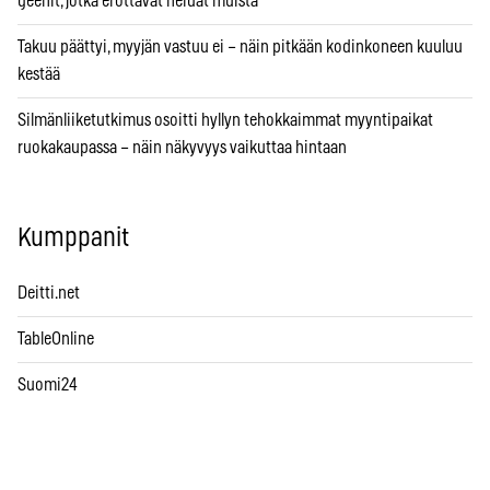
geenit, jotka erottavat heidät muista
Takuu päättyi, myyjän vastuu ei – näin pitkään kodinkoneen kuuluu
kestää
Silmänliiketutkimus osoitti hyllyn tehokkaimmat myyntipaikat
ruokakaupassa – näin näkyvyys vaikuttaa hintaan
Kumppanit
Deitti.net
TableOnline
Suomi24