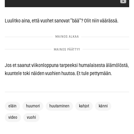
Luulitko aina, että vuohet sanovat ”bää”? Olit niin väärässä.
Jos et saanut viikonloppuna tarpeeksi humalaisesta älämölöstä,
kuuntele toki näiden vuohien huutoa. Et tule pettymään.
eläin
huumori
huutaminen
kahjot
känni
video
vuohi