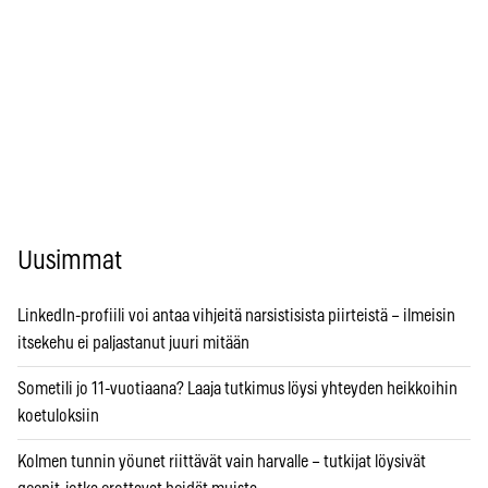
Uusimmat
LinkedIn-profiili voi antaa vihjeitä narsistisista piirteistä – ilmeisin
itsekehu ei paljastanut juuri mitään
Sometili jo 11-vuotiaana? Laaja tutkimus löysi yhteyden heikkoihin
koetuloksiin
Kolmen tunnin yöunet riittävät vain harvalle – tutkijat löysivät