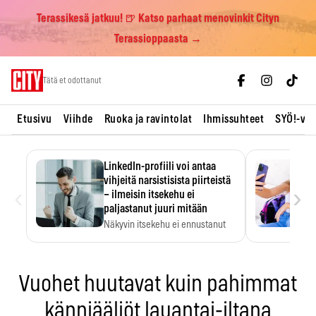
Terassikesä jatkuu! 🍺 Katso parhaat menovinkit Cityn
Terassioppaasta →
Skip
Tätä et odottanut
to
content
Etusivu
Viihde
Ruoka ja ravintolat
Ihmissuhteet
SYÖ!-vii
LinkedIn-profiili voi antaa
vihjeitä narsistisista piirteistä
‹
›
– ilmeisin itsekehu ei
paljastanut juuri mitään
Näkyvin itsekehu ei ennustanut
narsistisia piirteitä.
Vuohet huutavat kuin pahimmat
känniääliöt lauantai-iltana