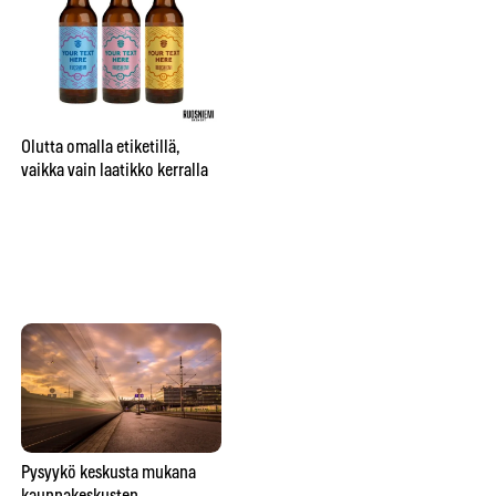
City sai oman nimikko-oluen
”Be
Bruuverin Social Brewing
pr
Labissa
aj
Olutta omalla etiketillä,
su
vaikka vain laatikko kerralla
te
hu
Lähitaikuutta
Pysyykö keskusta mukana
So
ravintolapöydässä esittävä