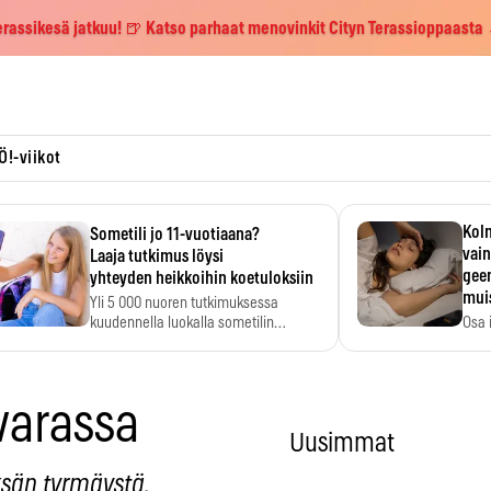
erassikesä jatkuu! 🍺 Katso parhaat menovinkit Cityn Terassioppaasta
Ö!-viikot
Kolm
Sometili jo 11-vuotiaana?
vain
Laaja tutkimus löysi
geen
yhteyden heikkoihin koetuloksiin
mui
Yli 5 000 nuoren tutkimuksessa
kuudennella luokalla sometilin…
Osa 
voi s
varassa
Uusimmat
ksän tyrmäystä.