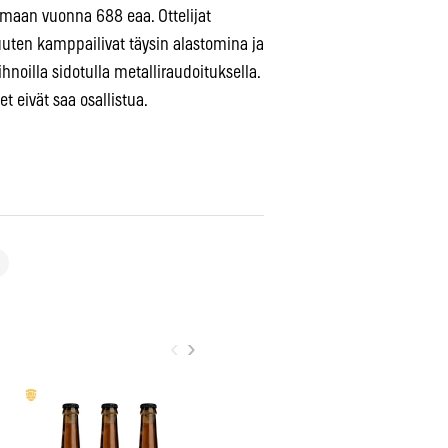
elmaan vuonna 688 eaa. Ottelijat
uuten kamppailivat täysin alastomina ja
ihnoilla sidotulla metalliraudoituksella.
t eivät saa osallistua.
‹
›