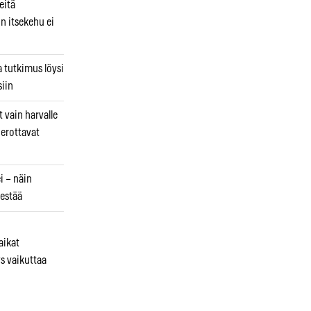
eitä
in itsekehu ei
a tutkimus löysi
iin
 vain harvalle
a erottavat
i – näin
estää
aikat
s vaikuttaa