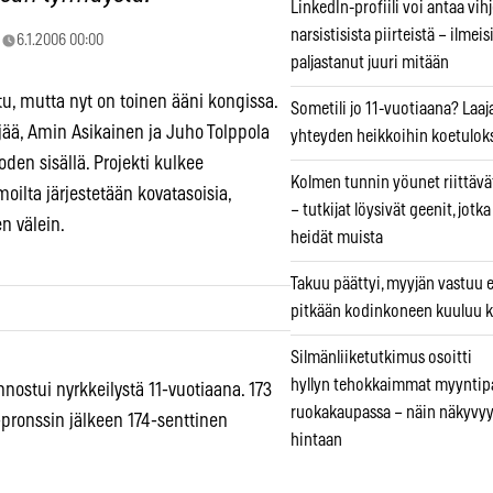
LinkedIn-profiili voi antaa vihj
narsistisista piirteistä – ilmeis
6.1.2006 00:00
paljastanut juuri mitään
tu, mutta nyt on toinen ääni kongissa.
Sometili jo 11-vuotiaana? Laaj
ää, Amin Asikainen ja Juho Tolppola
yhteyden heikkoihin koetuloks
en sisällä. Projekti kulkee
Kolmen tunnin yöunet riittävät
oilta järjestetään kovatasoisia,
– tutkijat löysivät geenit, jotk
 välein.
heidät muista
Takuu päättyi, myyjän vastuu e
pitkään kodinkoneen kuuluu k
Silmänliiketutkimus osoitti
hyllyn tehokkaimmat myyntip
innostui nyrkkeilystä 11-vuotiaana. 173
ruokakaupassa – näin näkyvyy
ronssin jälkeen 174-senttinen
hintaan