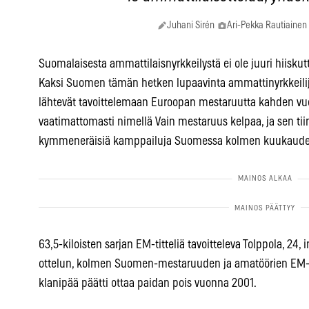
Juhani Sirén
Ari-Pekka Rautiainen
Suomalaisesta ammattilaisnyrkkeilystä ei ole juuri hiiskut
Kaksi Suomen tämän hetken lupaavinta ammattinyrkkeilij
lähtevät tavoittelemaan Euroopan mestaruutta kahden vuod
vaatimattomasti nimellä Vain mestaruus kelpaa, ja sen tiim
kymmeneräisiä kamppailuja Suomessa kolmen kuukauden
63,5-kiloisten sarjan EM-titteliä tavoitteleva Tolppola, 24, 
ottelun, kolmen Suomen-mestaruuden ja amatöörien EM-p
klanipää päätti ottaa paidan pois vuonna 2001.