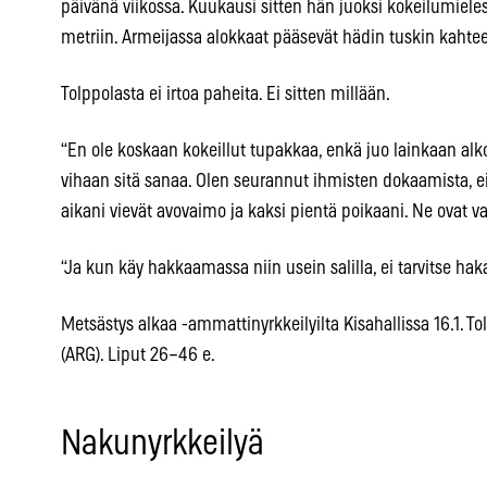
päivänä viikossa. Kuukausi sitten hän juoksi kokeilumiele
metriin. Armeijassa alokkaat pääsevät hädin tuskin kahtee
Tolppolasta ei irtoa paheita. Ei sitten millään.
“En ole koskaan kokeillut tupakkaa, enkä juo lainkaan alkoho
vihaan sitä sanaa. Olen seurannut ihmisten dokaamista, eik
aikani vievät avovaimo ja kaksi pientä poikaani. Ne ovat va
“Ja kun käy hakkaamassa niin usein salilla, ei tarvitse haka
Metsästys alkaa -ammattinyrkkeilyilta Kisahallissa 16.1. T
(ARG). Liput 26–46 e.
Nakunyrkkeilyä