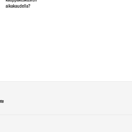
kauppakeskusten
ve
taikuri saattaa saada hymyn,
aikakaudella?
lie
oluen tai lähtöpassit
näi
ho
Ins
ute