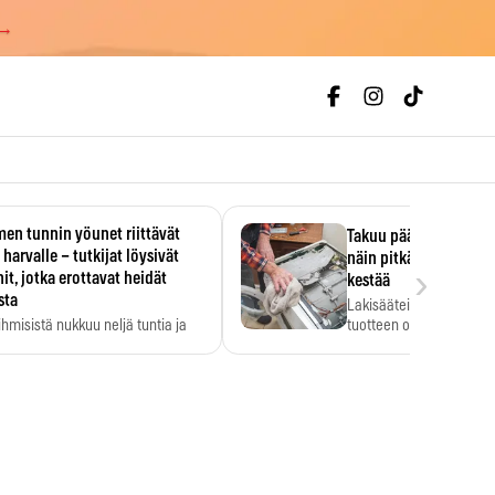
 →
en tunnin yöunet riittävät
Takuu päättyi, myyjän
 harvalle – tutkijat löysivät
näin pitkään kodinko
›
it, jotka erottavat heidät
kestää
sta
Lakisääteinen virhevast
ihmisistä nukkuu neljä tuntia ja
tuotteen oletetun kestoi
ilti…