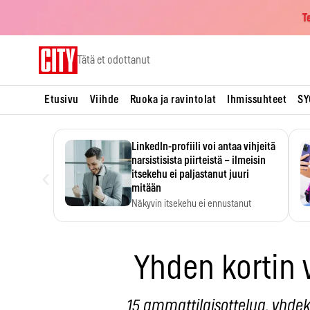
T
Skip
Tätä et odottanut
to
content
Etusivu
Viihde
Ruoka ja ravintolat
Ihmissuhteet
SY
LinkedIn-profiili voi antaa vihjeitä
narsistisista piirteistä – ilmeisin
‹
itsekehu ei paljastanut juuri
mitään
Näkyvin itsekehu ei ennustanut
narsistisia piirteitä.
Yhden kortin 
15 ammattilaisottelua, yhde