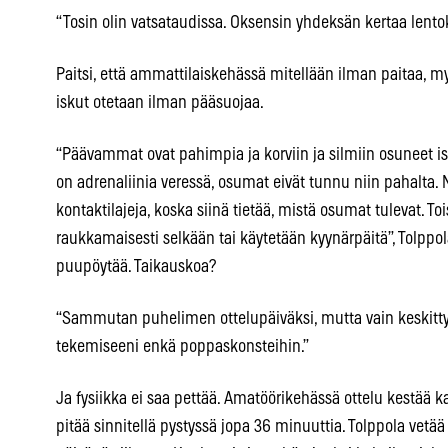
“Tosin olin vatsataudissa. Oksensin yhdeksän kertaa lent
Paitsi, että ammattilaiskehässä mitellään ilman paitaa, 
iskut otetaan ilman pääsuojaa.
“Päävammat ovat pahimpia ja korviin ja silmiin osuneet i
on adrenaliinia veressä, osumat eivät tunnu niin pahalta. N
kontaktilajeja, koska siinä tietää, mistä osumat tulevat. To
raukkamaisesti selkään tai käytetään kyynärpäitä”, Tolppo
puupöytää. Taikauskoa?
“Sammutan puhelimen ottelupäiväksi, mutta vain keskitt
tekemiseeni enkä poppaskonsteihin.”
Ja fysiikka ei saa pettää. Amatöörikehässä ottelu kestää
pitää sinnitellä pystyssä jopa 36 minuuttia. Tolppola vetä