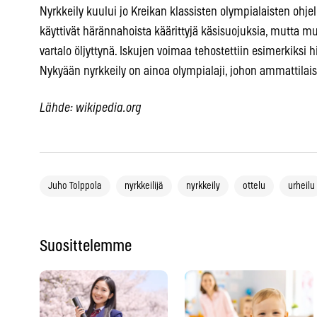
Nyrkkeily kuului jo Kreikan klassisten olympialaisten ohj
käyttivät härännahoista käärittyjä käsisuojuksia, mutta m
vartalo öljyttynä. Iskujen voimaa tehostettiin esimerkiksi h
Nykyään nyrkkeily on ainoa olympialaji, johon ammattilaise
Lähde: wikipedia.org
Juho Tolppola
nyrkkeilijä
nyrkkeily
ottelu
urheilu
Suosittelemme