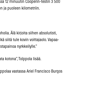
ssä 12 minuutin Cooperin-testin 3 500
n ja puoleen kilometriin.
lia. Älä kirjoita siihen absolutisti,
ä siitä tule kovin voittajaolo. Vapaa-
stapainoa nyrkkeilylle.”
ta kotona”, Tolppola lisää.
olppolaa vastassa Ariel Francisco Burgos