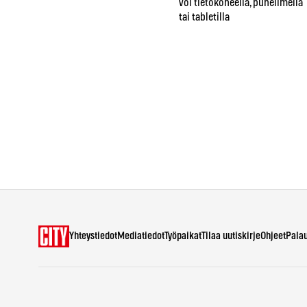
voi tietokoneella, puhelimella
tai tabletilla
Yhteystiedot
Mediatiedot
Työpaikat
Tilaa uutiskirje
Ohjeet
Pala