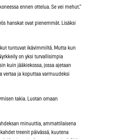
okoneessa ennen ottelua. Se vei mehut.”
myös hanskat ovat pienemmät. Lisäksi
skut tuntuvat ikävimmiltä. Mutta kun
yrkkeily on yksi turvallisimpia
isin kuin jääkiekossa, jossa ajetaan
la vertaa ja koputtaa varmuudeksi
ymisen takia. Luotan omaan
 kahdeksan minuuttia, ammattilaisena
ä kahdet treenit päivässä, kuutena