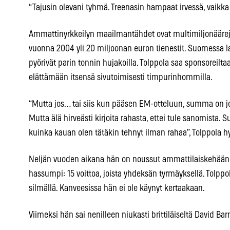
“Tajusin olevani tyhmä. Treenasin hampaat irvessä, vaikka
Ammattinyrkkeilyn maailmantähdet ovat multimiljonäärejä
vuonna 2004 yli 20 miljoonan euron tienestit. Suomessa laji
pyörivät parin tonnin hujakoilla. Tolppola saa sponsoreilt
elättämään itsensä sivutoimisesti timpurinhommilla.
“Mutta jos… tai siis kun pääsen EM-otteluun, summa on jo
Mutta älä hirveästi kirjoita rahasta, ettei tule sanomista.
kuinka kauan olen tätäkin tehnyt ilman rahaa”, Tolppola 
Neljän vuoden aikana hän on noussut ammattilaiskehään 17
hassumpi: 15 voittoa, joista yhdeksän tyrmäyksellä. Tolppol
silmällä. Kanveesissa hän ei ole käynyt kertaakaan.
Viimeksi hän sai nenilleen niukasti brittiläiseltä David Barn