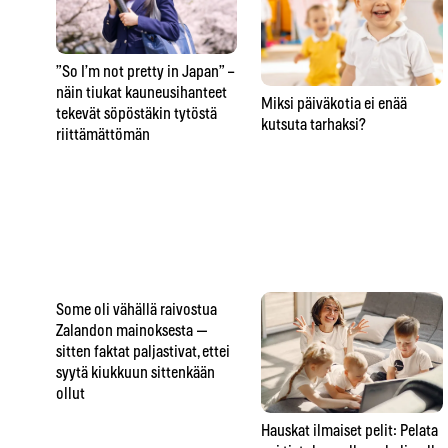
”So I’m not pretty in Japan” –
näin tiukat kauneusihanteet
Miksi päiväkotia ei enää
tekevät söpöstäkin tytöstä
kutsuta tarhaksi?
riittämättömän
Some oli vähällä raivostua
Zalandon mainoksesta —
sitten faktat paljastivat, ettei
syytä kiukkuun sittenkään
ollut
Hauskat ilmaiset pelit: Pelata