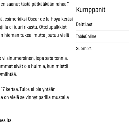
 en saanut tästä pätkääkään rahaa.”
Kumppanit
, esimerkiksi Oscar de la Hoya keräsi
Deitti.net
lla ei juuri rikastu. Ottelupalkkiot
aan hieman tukea, mutta joutuu vielä
TableOnline
Suomi24
 viisinumeroinen, jopa sata tonnia.
 Summat eivät ole huimia, kun miettii
hymähtää.
 kertaa. Tulos ei ole yhtään
a on vielä selvinnyt parilla mustalla
esilta.