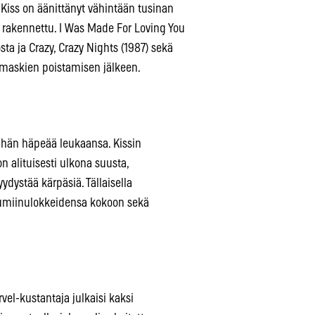
Kiss on äänittänyt vähintään tusinan
n rakennettu. I Was Made For Loving You
sta ja Crazy, Crazy Nights (1987) sekä
a maskien poistamisen jälkeen.
n hän häpeää leukaansa. Kissin
 alituisesti ulkona suusta,
ydystää kärpäsiä. Tällaisella
uumiinulokkeidensa kokoon sekä
vel-kustantaja julkaisi kaksi