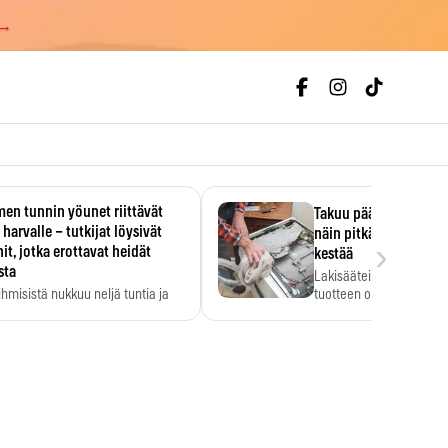
 →
en tunnin yöunet riittävät
Takuu päättyi, myyjän
 harvalle – tutkijat löysivät
näin pitkään kodinko
›
it, jotka erottavat heidät
kestää
sta
Lakisääteinen virhevast
ihmisistä nukkuu neljä tuntia ja
tuotteen oletetun kestoi
ilti…