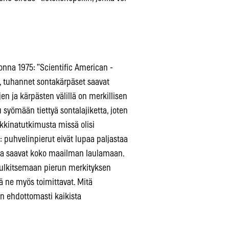
uonna 1975: ”Scientific American -
, tuhannet sontakärpäset saavat
n ja kärpästen välillä on merkillisen
 syömään tiettyä sontalajiketta, joten
kkinatutkimusta missä olisi
e: puhvelinpierut eivät lupaa paljastaa
otka saavat koko maailman laulamaan.
u tulkitsemaan pierun merkityksen
ä ne myös toimittavat. Mitä
 on ehdottomasti kaikista