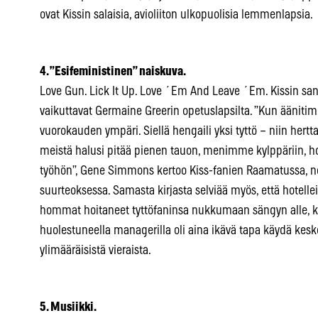
ovat Kissin salaisia, avioliiton ulkopuolisia lemmenlapsia.
4. ”Esifeministinen” naiskuva.
Love Gun. Lick It Up. Love ´Em And Leave ´Em. Kissin sano
vaikuttavat Germaine Greerin opetuslapsilta. ”Kun äänitim
vuorokauden ympäri. Siellä hengaili yksi tyttö – niin hertta
meistä halusi pitää pienen tauon, menimme kylppäriin
työhön”, Gene Simmons kertoo Kiss-fanien Raamatussa, 
suurteoksessa. Samasta kirjasta selviää myös, että hotellei
hommat hoitaneet tyttöfaninsa nukkumaan sängyn alle, k
huolestuneella managerilla oli aina ikävä tapa käydä kesk
ylimääräisistä vieraista.
5. Musiikki.