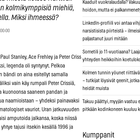
Kaaduit vuokralaudalla? Vaku
 on kolmikymppisiä miehiä,
hoidon, mutta ei palkanmenet
lella. Miksi ihmeessä?
LinkedIn-profiili voi antaa vihj
 00:00
narsistisista piirteistä – ilmeis
paljastanut juuri mitään
Sometili jo 11-vuotiaana? Laaj
aul Stanley, Ace Frehley ja Peter Criss
yhteyden heikkoihin koetuloks
i, legenda oli syntynyt. Pelkoa
Kolmen tunnin yöunet riittävät
an bändi on aina esitellyt samalla
– tutkijat löysivät geenit, jotk
äliksi vain käy rumpali Peter Crissiä,
heidät muista
una kuonoonsa saaneen pandan ja
pua naamioistaan – yhdeksi painavaksi
Takuu päättyi, myyjän vastuu e
matologiset vauriot. Uran jatkuvuuden
pitkään kodinkoneen kuuluu k
aisi amputoida jalkansa, koska niissä
htye tajusi itsekin kesällä 1996 ja
Kumppanit