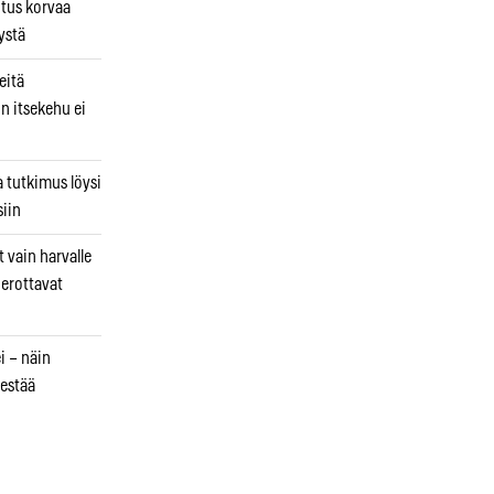
utus korvaa
ystä
eitä
in itsekehu ei
a tutkimus löysi
iin
 vain harvalle
a erottavat
i – näin
estää