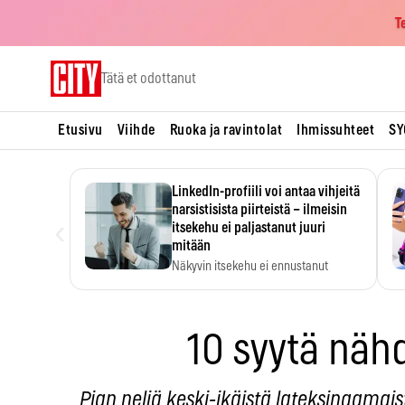
T
Skip
Tätä et odottanut
to
content
Etusivu
Viihde
Ruoka ja ravintolat
Ihmissuhteet
SY
LinkedIn-profiili voi antaa vihjeitä
narsistisista piirteistä – ilmeisin
‹
itsekehu ei paljastanut juuri
mitään
Näkyvin itsekehu ei ennustanut
narsistisia piirteitä.
10 syytä näh
Pian neljä keski-ikäistä lateksinaamais