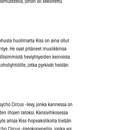
ismusteella, johon oli sekoitettu
husta huolimatta Kiss on aina ollut
htye. He ovat pitäneet musiikkinsa
pillisimmistä heviyhtyeiden keinoista
oholiyhtiöille, jotka pyrkivät heidän
Psycho Circus -levy, jonka kannessa on
en iltojen ratoksi. Kansivihkosessa
s aitoja Kiss-hopeakolikoita (neljän
cho Circus -tietokonepeliin, jonka voi