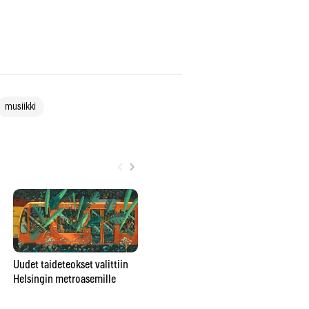
musiikki
‹
›
Poromuijasta
Uudet taideteokset valittiin
pesunkestäväksi poppariksi –
Helsingin metroasemille
Gr
Julia Rautio: ”Parasta on, että
ar
valmiiksi ei tulla koskaan”