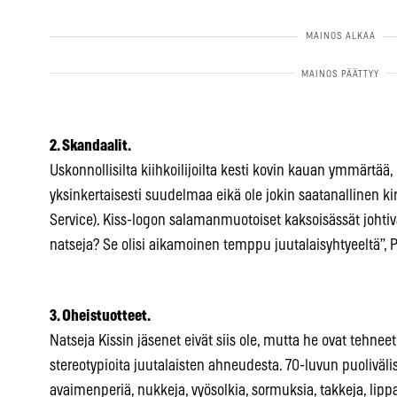
2. Skandaalit.
Uskonnollisilta kiihkoilijoilta kesti kovin kauan ymmärtää
yksinkertaisesti suudelmaa eikä ole jokin saatanallinen ki
Service). Kiss-logon salamanmuotoiset kaksoisässät johti
natseja? Se olisi aikamoinen temppu juutalaisyhtyeeltä”, Pa
3. Oheistuotteet.
Natseja Kissin jäsenet eivät siis ole, mutta he ovat tehnee
stereotypioita juutalaisten ahneudesta. 70-luvun puolivälis
avaimenperiä, nukkeja, vyösolkia, sormuksia, takkeja, lipp