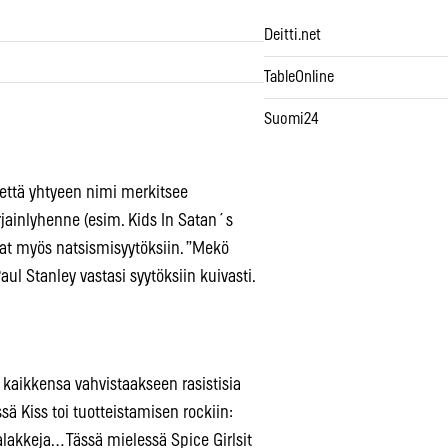
Deitti.net
TableOnline
Suomi24
, että yhtyeen nimi merkitsee
rjainlyhenne (esim. Kids In Satan´s
vat myös natsismisyytöksiin. ”Mekö
ul Stanley vastasi syytöksiin kuivasti.
t kaikkensa vahvistaakseen rasistisia
sä Kiss toi tuotteistamisen rockiin:
alakkeja… Tässä mielessä Spice Girlsit