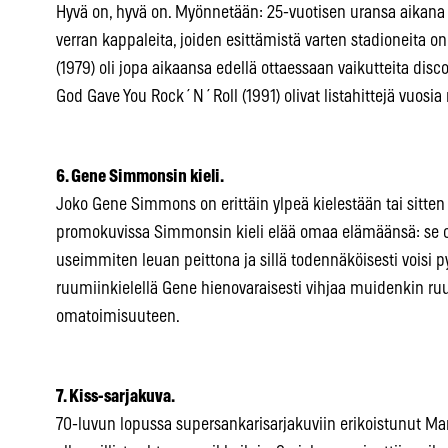
Hyvä on, hyvä on. Myönnetään: 25-vuotisen uransa aikana 
verran kappaleita, joiden esittämistä varten stadioneita o
(1979) oli jopa aikaansa edellä ottaessaan vaikutteita disco
God Gave You Rock´N´Roll (1991) olivat listahittejä vuosi
6. Gene Simmonsin kieli.
Joko Gene Simmons on erittäin ylpeä kielestään tai sitte
promokuvissa Simmonsin kieli elää omaa elämäänsä: se on
useimmiten leuan peittona ja sillä todennäköisesti voisi py
ruumiinkielellä Gene hienovaraisesti vihjaa muidenkin r
omatoimisuuteen.
7. Kiss-sarjakuva.
70-luvun lopussa supersankarisarjakuviin erikoistunut Mar