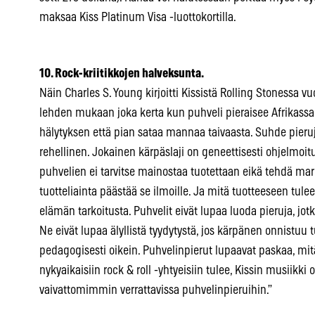
maksaa Kiss Platinum Visa -luottokortilla.
10. Rock-kriitikkojen halveksunta.
Näin Charles S. Young kirjoitti Kissistä Rolling Stonessa v
lehden mukaan joka kerta kun puhveli pieraisee Afrikassa
hälytyksen että pian sataa mannaa taivaasta. Suhde pieruje
rehellinen. Jokainen kärpäslaji on geneettisesti ohjelmoitu
puhvelien ei tarvitse mainostaa tuotettaan eikä tehdä mar
tuotteliainta päästää se ilmoille. Ja mitä tuotteeseen tule
elämän tarkoitusta. Puhvelit eivät lupaa luoda pieruja, j
Ne eivät lupaa älyllistä tyydytystä, jos kärpänen onnistu
pedagogisesti oikein. Puhvelinpierut lupaavat paskaa, mit
nykyaikaisiin rock & roll -yhtyeisiin tulee, Kissin musiikki
vaivattomimmin verrattavissa puhvelinpieruihin.”