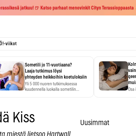
erassikesä jatkuu! 🍺 Katso parhaat menovinkit Cityn Terassioppaasta
Ö!-viikot
Kolm
Sometili jo 11-vuotiaana?
vain
Laaja tutkimus löysi
geen
yhteyden heikkoihin koetuloksiin
mui
Yli 5 000 nuoren tutkimuksessa
kuudennella luokalla sometilin…
Osa 
voi s
dä Kiss
Uusimmat
ta miestä lietsoo Hartwall