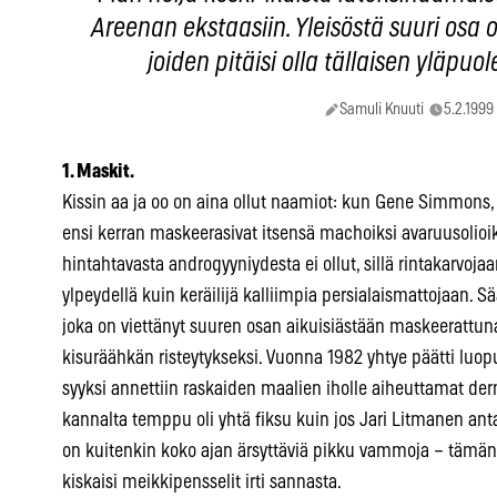
Areenan ekstaasiin. Yleisöstä suuri osa
joiden pitäisi olla tällaisen yläpuo
Samuli Knuuti
5.2.1999
1. Maskit.
Kissin aa ja oo on aina ollut naamiot: kun Gene Simmons, P
ensi kerran maskeerasivat itsensä machoiksi avaruusolioiks
hintahtavasta androgyyniydesta ei ollut, sillä rintakarvoja
ylpeydellä kuin keräilijä kalliimpia persialaismattojaan. Sä
joka on viettänyt suuren osan aikuisiästään maskeeratt
kisuräähkän risteytykseksi. Vuonna 1982 yhtye päätti luo
syyksi annettiin raskaiden maalien iholle aiheuttamat der
kannalta temppu oli yhtä fiksu kuin jos Jari Litmanen ant
on kuitenkin koko ajan ärsyttäviä pikku vammoja – tämän y
kiskaisi meikkipensselit irti sannasta.