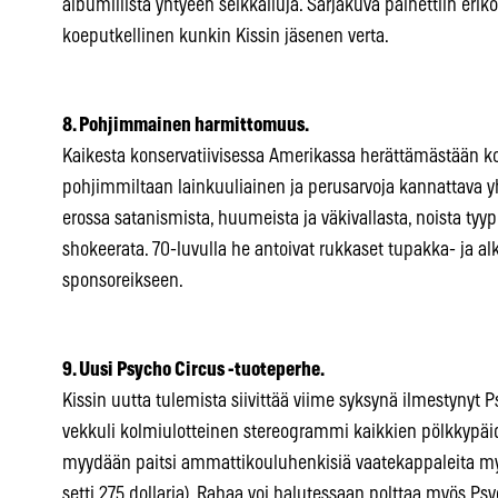
albumillista yhtyeen seikkailuja. Sarjakuva painettiin eriko
koeputkellinen kunkin Kissin jäsenen verta.
8. Pohjimmainen harmittomuus.
Kaikesta konservatiivisessa Amerikassa herättämästään ko
pohjimmiltaan lainkuuliainen ja perusarvoja kannattava y
erossa satanismista, huumeista ja väkivallasta, noista tyy
shokeerata. 70-luvulla he antoivat rukkaset tupakka- ja alk
sponsoreikseen.
9. Uusi Psycho Circus -tuoteperhe.
Kissin uutta tulemista siivittää viime syksynä ilmestynyt 
vekkuli kolmiulotteinen stereogrammi kaikkien pölkkypäid
myydään paitsi ammattikouluhenkisiä vaatekappaleita myö
setti 275 dollaria). Rahaa voi halutessaan polttaa myös Psy