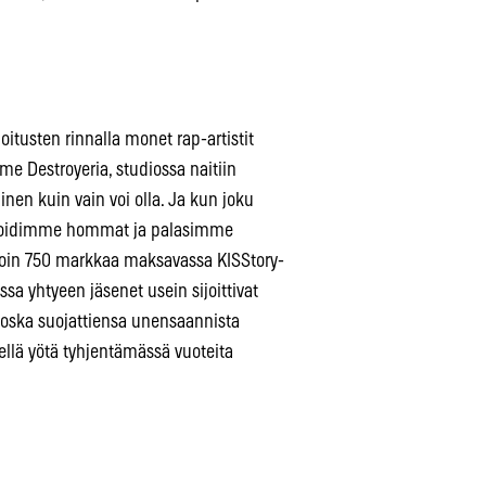
itusten rinnalla monet rap-artistit
me Destroyeria, studiossa naitiin
inen kuin vain voi olla. Ja kun joku
, hoidimme hommat ja palasimme
noin 750 markkaa maksavassa KISStory-
ssa yhtyeen jäsenet usein sijoittivat
oska suojattiensa unensaannista
ellä yötä tyhjentämässä vuoteita