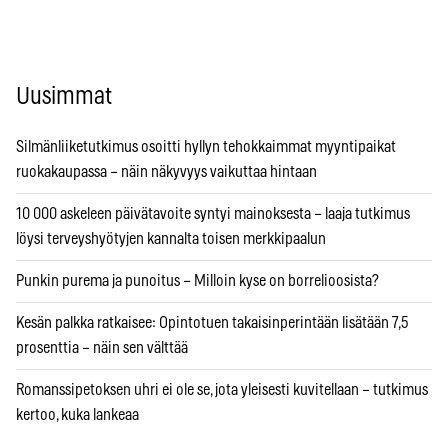
Uusimmat
Silmänliiketutkimus osoitti hyllyn tehokkaimmat myyntipaikat
ruokakaupassa – näin näkyvyys vaikuttaa hintaan
10 000 askeleen päivätavoite syntyi mainoksesta – laaja tutkimus
löysi terveyshyötyjen kannalta toisen merkkipaalun
Punkin purema ja punoitus – Milloin kyse on borrelioosista?
Kesän palkka ratkaisee: Opintotuen takaisinperintään lisätään 7,5
prosenttia – näin sen välttää
Romanssipetoksen uhri ei ole se, jota yleisesti kuvitellaan – tutkimus
kertoo, kuka lankeaa