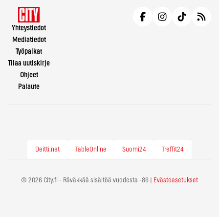
Yhteystiedot
Mediatiedot
Työpaikat
Tilaa uutiskirje
Ohjeet
Palaute
Deitti.net
TableOnline
Suomi24
Treffit24
© 2026 City.fi - Räväkkää sisältöä vuodesta -86 |
Evästeasetukset