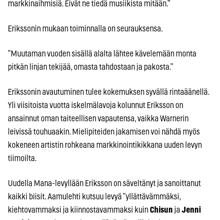
markkinaihmisiä. Eivät ne tiedä musiikista mitään.”
Erikssonin mukaan toiminnalla on seurauksensa.
”Muutaman vuoden sisällä alalta lähtee kävelemään monta
pitkän linjan tekijää, omasta tahdostaan ja pakosta.”
Erikssonin avautuminen tulee kokemuksen syvällä rintaäänellä.
Yli viisitoista vuotta iskelmälavoja kolunnut Eriksson on
ansainnut oman taiteellisen vapautensa, vaikka Warnerin
leivissä touhuaakin. Mielipiteiden jakamisen voi nähdä myös
kokeneen artistin rohkeana markkinointikikkana uuden levyn
tiimoilta.
Uudella Mana-levyllään Eriksson on säveltänyt ja sanoittanut
kaikki biisit. Aamulehti kutsuu levyä ”yllättävämmäksi,
kiehtovammaksi ja kiinnostavammaksi kuin
Chisun
ja
Jenni