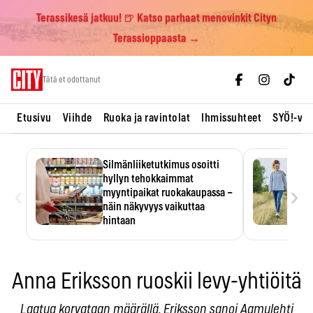
Terassikesä jatkuu! 🍺 Katso parhaat menovinkit Cityn
Terassioppaasta →
Skip
Tätä et odottanut
to
content
Etusivu
Viihde
Ruoka ja ravintolat
Ihmissuhteet
SYÖ!-vii
Silmänliiketutkimus osoitti
hyllyn tehokkaimmat
‹
›
myyntipaikat ruokakaupassa –
näin näkyvyys vaikuttaa
hintaan
Tuotteen paikka hyllyssä
ratkaisee, huomataanko se.
Kauppiaat hyödyntävät…
Anna Eriksson ruoskii levy-yhtiöitä
Laatua korvataan määrällä, Eriksson sanoi Aamulehti