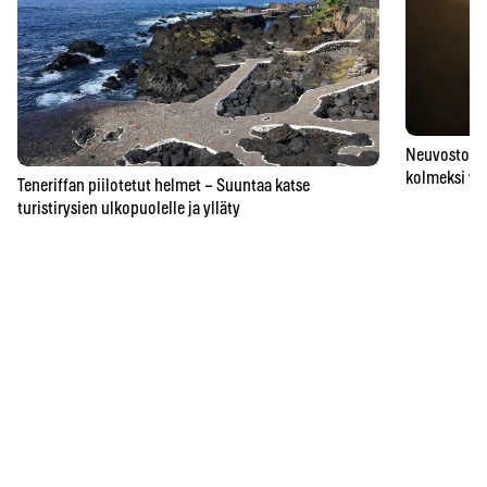
Neuvostoaik
kolmeksi vu
Teneriffan piilotetut helmet – Suuntaa katse
turistirysien ulkopuolelle ja ylläty