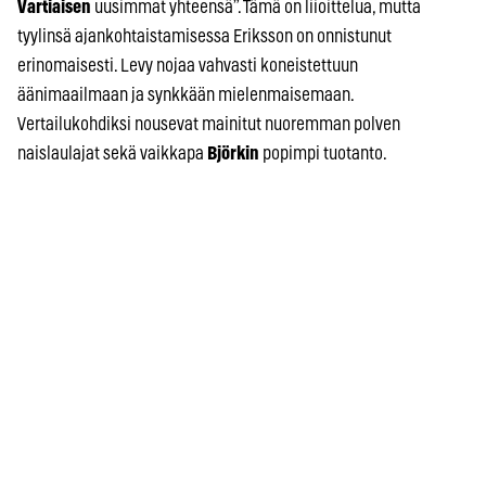
Vartiaisen
uusimmat yhteensä”. Tämä on liioittelua, mutta
tyylinsä ajankohtaistamisessa Eriksson on onnistunut
erinomaisesti. Levy nojaa vahvasti koneistettuun
äänimaailmaan ja synkkään mielenmaisemaan.
Vertailukohdiksi nousevat mainitut nuoremman polven
naislaulajat sekä vaikkapa
Björkin
popimpi tuotanto.