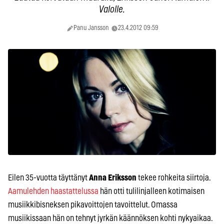
Valolle.
Panu Jansson
23.4.2012 09:59
Eilen 35-vuotta täyttänyt
Anna Eriksson
tekee rohkeita siirtoja.
Aamulehden haastattelussa
hän otti tulilinjalleen kotimaisen
musiikkibisneksen pikavoittojen tavoittelut. Omassa
musiikissaan hän on tehnyt jyrkän käännöksen kohti nykyaikaa.