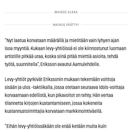
”Nyt laatua korvataan määrällä ja mietitään vain lyhyen ajan
isoa myyntiä. Kukaan levy-yhtiöissä ei ole kiinnostunut luomaan
artistille pitkää uraa, koska siinä pitää miettiä asioita, tehdä
työtä, suunnitella”, Eriksson avautui Aamulehdelle.
Levy-yhtiöt pyrkivät Erikssonin mukaan tekemään voittoja
sisään ja ulos -taktiikalla, jossa otetaan seuraava Idols-voittaja
korvaamaan edellistä, kun pikavoitot on tehty. Hän vertaa
tilannetta kirjojen kustantamiseen, jossa kokeneita
kustannustoimittajia korvataan markkinointiväellä.
”Eihän levy-yhtiöissäkään ole enää ketään muita kuin