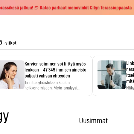
erassikesä jatkuu! 🍺 Katso parhaat menovinkit Cityn Terassioppaasta
Ö!-viikot
Link
Korvien soiminen voi liittyä myös
nars
leukaan – 47 349 ihmisen aineisto
itse
paljasti vahvan yhteyden
mit
Tinnitus yhdistetään kuulon
heikkenemiseen. Meta-analyysi
Näky
kertoo, että myös…
narsi
gy
Uusimmat
.