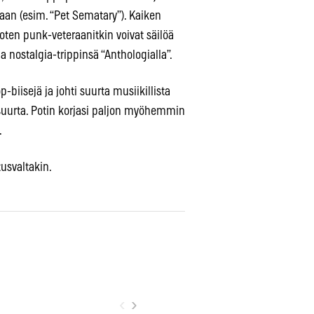
aan (esim. “Pet Sematary”). Kaiken
joten punk-veteraanitkin voivat säilöä
a nostalgia-trippinsä “Anthologialla”.
iisejä ja johti suurta musiikillista
t suurta. Potin korjasi paljon myöhemmin
.
tusvaltakin.
‹
›