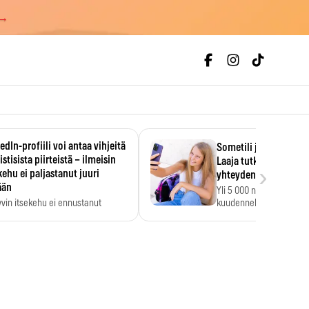
 →
edIn-profiili voi antaa vihjeitä
Sometili jo 11-vuotia
istisista piirteistä – ilmeisin
Laaja tutkimus löysi
›
kehu ei paljastanut juuri
yhteyden heikkoihin k
ään
Yli 5 000 nuoren tutkim
vin itsekehu ei ennustanut
kuudennella luokalla so
stisia piirteitä.