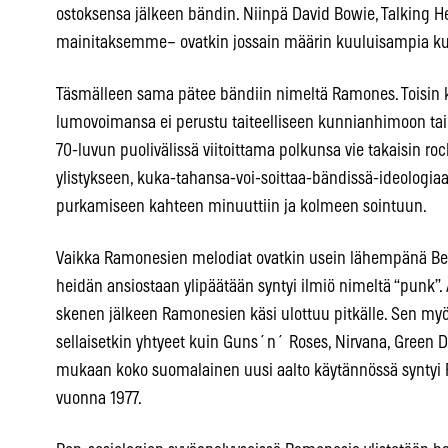
ostoksensa jälkeen bändin. Niinpä David Bowie, Talking 
mainitaksemme– ovatkin jossain määrin kuuluisampia ku
Täsmälleen sama pätee bändiin nimeltä Ramones. Toisin k
lumovoimansa ei perustu taiteelliseen kunnianhimoon t
70-luvun puolivälissä viitoittama polkunsa vie takaisin ro
ylistykseen, kuka-tahansa-voi-soittaa-bändissä-ideologi
purkamiseen kahteen minuuttiin ja kolmeen sointuun.
Vaikka Ramonesien melodiat ovatkin usein lähempänä Beac
heidän ansiostaan ylipäätään syntyi ilmiö nimeltä “punk”
skenen jälkeen Ramonesien käsi ulottuu pitkälle. Sen myö
sellaisetkin yhtyeet kuin Guns´n´ Roses, Nirvana, Green 
mukaan koko suomalainen uusi aalto käytännössä syntyi
vuonna 1977.