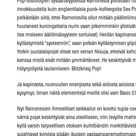
Pop-sosiologien syväanalyyseissä Ramonesia ylistetään h
innokkuudella kuin englantilaisia punk-kolleegoita Sex Pi
pelkästään siitä, ettei Ramonesilla ollut mitään päälleliima
huutaneet kuningattaria nurin vaan pikemminkin ylistivät 
itse moiseen ääliömäisyyteen sortuivat). Heidän kapinans
kyllästymistä “systeemiin”, vaan pelkän kyllästymisen yl
Yorkin juutalaispojat olivat sen verran fiksuja, etteivät 
kanssa mistä eivät mitään ymmärtäneet. He keskittyivät m
hölynpölystä laulamiseen: Blitzkrieg Pop!
Ja kapinasta, nuoruuden energiasta sekä aidosta asioista 
kysymys. Ilman näitä elementtejä meillä olisi vain Basic E
Nyt Ramonesien ihmeelliset seikkailut on koottu tupla-ce
nämä pojat keskittyivät aina oleelliseen, niin levyille mah
kyllä varsin tarpeellisen otoksen kulttibändin merkittävist
sujahtavat korvista sisään ikuisen vastaanpanemattomasti,