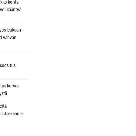
ikko kohta
 voi kääntyä
myös leukaan –
ti vahvan
osuositus
n
utus korvaa
ystä
eitä
in itsekehu ei