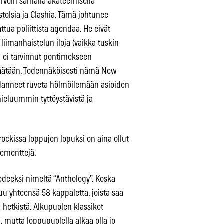
arvoin samalla akateemisella
stolsia ja Clashia. Tämä johtunee
ttua poliittista agendaa. He eivät
liimanhaistelun iloja (vaikka tuskin
a ei tarvinnut pontimekseen
ipäätään. Todennäköisesti nämä New
kehdanneet ruveta hölmöilemään asioiden
ieluummin tyttöystävistä ja
rockissa loppujen lopuksi on aina ollut
lementtejä.
edeeksi nimeltä “Anthology”. Koska
tuu yhteensä 58 kappaletta, joista saa
ä hetkistä. Alkupuolen klassikot
 mutta loppupuolella alkaa olla jo