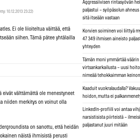
Aggressiivisen rintasyövän he
paljastui – syöpäsolun ahneus
etty: 10.12.2013 23:22)
sitä itseään vastaan
es. Ei ole liioiteltua väittää, että
Korvien soiminen voi liittyä 
itseään siihen. Tämä pätee yhtälailla
47 349 ihmisen aineisto paljas
yhteyden
Tämän moni ymmärtää väärin
virtsankarkailusta – uusi hoit
nimeää tehokkaimman keino
Kaaduit vuokralaudalla? Vaku
ä eivät välttämättä ole menestyneet
hoidon, mutta ei palkanmenet
ta niiden merkitys on voinut olla
LinkedIn-profiili voi antaa vihj
narsistisista piirteistä – ilmeis
paljastanut juuri mitään
ergroundista on sanottu, että heidän
okainen näistä ihmisistä perusti