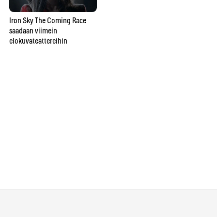
näkemystä valokuvaamisessa
Iron Sky The Coming Race
saadaan viimein
Ka
elokuvateattereihin
Op
Bo