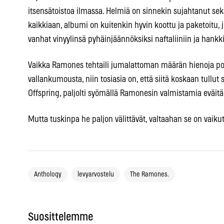
itsensätoistoa ilmassa. Helmiä on sinnekin sujahtanut sek
kaikkiaan, albumi on kuitenkin hyvin koottu ja paketoitu, 
vanhat vinyylinsä pyhäinjäännöksiksi naftaliiniin ja hankki
Vaikka Ramones tehtaili jumalattoman määrän hienoja pop-b
vallankumousta, niin tosiasia on, että siitä koskaan tullu
Offspring, paljolti syömällä Ramonesin valmistamia eväitä
Mutta tuskinpa he paljon välittävät, valtaahan se on vaiku
Anthology
levyarvostelu
The Ramones.
Suosittelemme