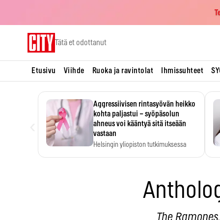
T
Skip
Tätä et odottanut
to
content
Etusivu
Viihde
Ruoka ja ravintolat
Ihmissuhteet
SY
Aggressiivisen rintasyövän heikko
kohta paljastui – syöpäsolun
‹
ahneus voi kääntyä sitä itseään
vastaan
Helsingin yliopiston tutkimuksessa
MYC-aktiivisen rintasyövän kasvu
hidastui.
Antholo
The Ramones