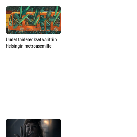
Poromuijasta
Uudet taideteokset valittiin
pesunkestäväksi poppariksi –
Helsingin metroasemille
Gr
Julia Rautio: ”Parasta on, että
ar
valmiiksi ei tulla koskaan”
vu
va
ma
Kuinka vangitset loistavan
luonto-otoksen? Konsta
Punkka painottaa omaa