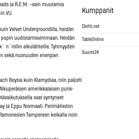
Heads ja R.E.M. –vain muutamia
Kumppanit
in VU.
Deitti.net
uin Velvet Undergroundilla, heidän
ai popin uudistamisvimmaan. Heidän
TableOnline
ck´ n´rollin alkulähteille. Tyhmyyden
Suomi24
aan sekä nuoruuden energian
h Boysia kuin Klamydiaa, niin paljolti
. Alkuperäisen amerikkalaisen punk-
tävaikutuksella ovat syntyneet
Day ja Eppu Normaali. Perimätiedon
 Ramonesien Tampereen keikalla noin