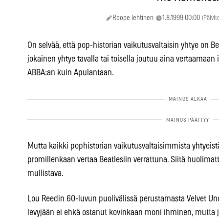
Roope lehtinen
1.8.1999 00:00
(Päivit
On selvää, että pop-historian vaikutusvaltaisin yhtye on Beatl
jokainen yhtye tavalla tai toisella joutuu aina vertaamaan 
ABBA:an kuin Apulantaan.
Mutta kaikki pophistorian vaikutusvaltaisimmista yhtyeist
promillenkaan vertaa Beatlesiin verrattuna. Siitä huolimat
mullistava.
Lou Reedin 60-luvun puolivälissä perustamasta Velvet Und
levyjään ei ehkä ostanut kovinkaan moni ihminen, mutta j