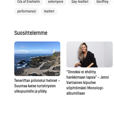
Cris af Enehielm
extempore
Gay-teatteri
Geoffrey
performanssi
teatteri
Suosittelemme
“Onneksi ei ehditty
hankkimaan lapsia” – Jenni
Teneriffan piilotetut helmet –
Vartiainen kipuilee
Suuntaa katse turistirysien
vilpittömästi Monologi-
ulkopuolelle ja ylläty
albumillaan