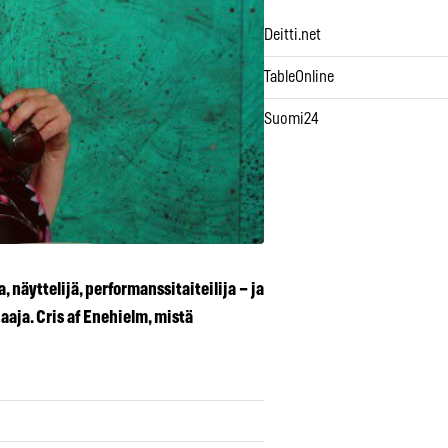
Deitti.net
TableOnline
Suomi24
, näyttelijä, performanssitaiteilija – ja
jaaja.
Cris af Enehielm, mistä