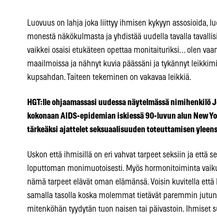
Luovuus on lahja joka liittyy ihmisen kykyyn assosioida, l
monestä näkökulmasta ja yhdistää uudella tavalla tavallisi
vaikkei osaisi etukäteen opettaa monitaituriksi… olen vaa
maailmoissa ja nähnyt kuvia päässäni ja tykännyt leikkim
kupsahdan. Taiteen tekeminen on vakavaa leikkiä.
HGT:lle ohjaamassasi uudessa näytelmässä nimihenkilö Je
kokonaan AIDS-epidemian iskiessä 90-luvun alun New Yor
tärkeäksi ajattelet seksuaalisuuden toteuttamisen yleen
Uskon että ihmisillä on eri vahvat tarpeet seksiin ja että 
loputtoman monimuotoisesti. Myös hormonitoiminta vaikut
nämä tarpeet elävät oman elämänsä. Voisin kuvitella et
samalla tasolla koska molemmat tietävät paremmin jutun id
mitenköhän tyydytän tuon naisen tai päivastoin. Ihmiset 