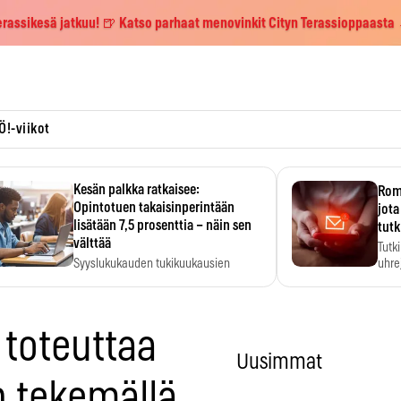
erassikesä jatkuu! 🍺 Katso parhaat menovinkit Cityn Terassioppaasta
Ö!-viikot
Kesän palkka ratkaisee:
Roma
Opintotuen takaisinperintään
jota
lisätään 7,5 prosenttia – näin sen
tutk
välttää
Tutk
Syyslukukauden tukikuukausien
uhrej
määrä ratkeaa sillä, mitä kesällä
ehti…
 toteuttaa
Uusimmat
n tekemällä