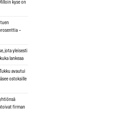
illoin kyse on
otuen
prosenttia –
, jota yleisesti
 kuka lankeaa
ukku avautui
äsee ostoksille
 yhtiönsä
atoivat firman