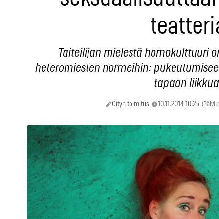
teatteri
Taiteilijan mielestä homokulttuuri o
heteromiesten normeihin: pukeutumiseen,
tapaan liikkua
Cityn toimitus
10.11.2014 10:25
(Päivit