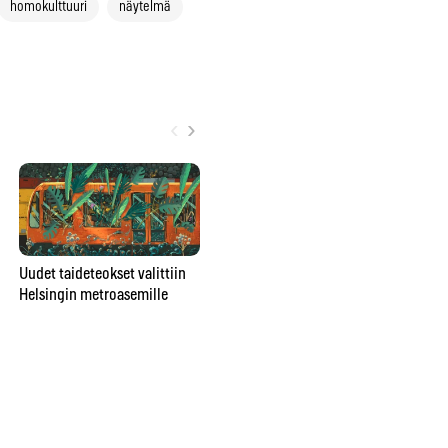
homokulttuuri
näytelmä
‹
›
Poromuijasta
Uudet taideteokset valittiin
pesunkestäväksi poppariksi –
Helsingin metroasemille
Gr
Julia Rautio: ”Parasta on, että
ar
valmiiksi ei tulla koskaan”
vu
va
ma