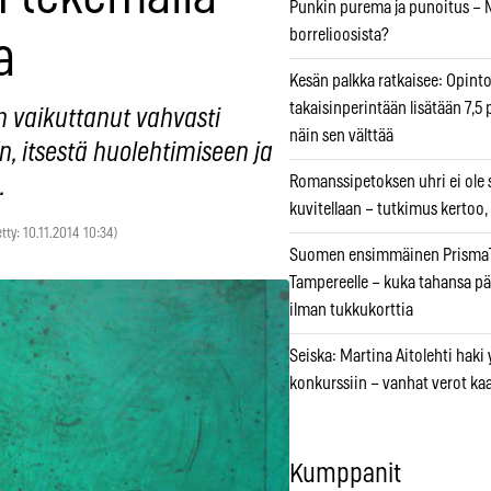
Punkin purema ja punoitus – M
borrelioosista?
a
Kesän palkka ratkaisee: Opint
takaisinperintään lisätään 7,5 
n vaikuttanut vahvasti
näin sen välttää
 itsestä huolehtimiseen ja
Romanssipetoksen uhri ei ole se
.
kuvitellaan – tutkimus kertoo,
etty: 10.11.2014 10:34)
Suomen ensimmäinen PrismaT
Tampereelle – kuka tahansa pä
ilman tukkukorttia
Seiska: Martina Aitolehti haki
konkurssiin – vanhat verot ka
Kumppanit