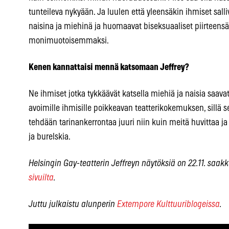
tunteileva nykyään. Ja luulen että yleensäkin ihmiset sall
naisina ja miehinä ja huomaavat biseksuaaliset piirteen
monimuotoisemmaksi.
Kenen kannattaisi mennä katsomaan Jeffrey?
Ne ihmiset jotka tykkäävät katsella miehiä ja naisia saavat
avoimille ihmisille poikkeavan teatterikokemuksen, sillä se
tehdään tarinankerrontaa juuri niin kuin meitä huvittaa ja
ja burelskia.
Helsingin Gay-teatterin Jeffreyn näytöksiä on 22.11. saak
sivuilta
.
Juttu julkaistu alunperin
Extempore Kulttuuriblogeissa
.