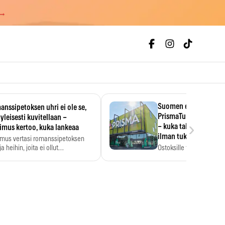
 →
Suomen ensimmäine
nssipetoksen uhri ei ole se,
PrismaTukku avautui 
 yleisesti kuvitellaan –
›
– kuka tahansa pääsee
imus kertoo, kuka lankeaa
ilman tukkukorttia
imus vertasi romanssipetoksen
a heihin, joita ei ollut…
Ostoksille tarvitse tukku
yksikköhinta kannattaa t