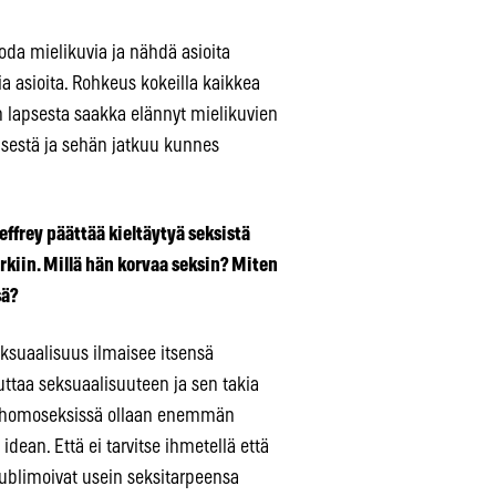
uoda mielikuvia ja nähdä asioita
a asioita. Rohkeus kokeilla kaikkea
n lapsesta saakka elännyt mielikuvien
isestä ja sehän jatkuu kunnes
ffrey päättää kieltäytyä seksistä
kiin. Millä hän korvaa seksin? Miten
sä?
seksuaalisuus ilmaisee itsensä
taa seksuaalisuuteen ja sen takia
tä homoseksissä ollaan enemmän
ean. Että ei tarvitse ihmetellä että
sublimoivat usein seksitarpeensa