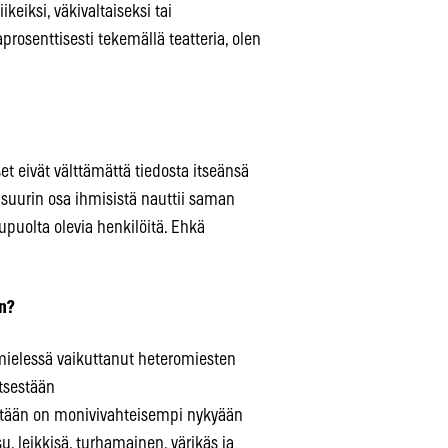
iikeiksi, väkivaltaiseksi tai
rosenttisesti tekemällä teatteria, olen
t eivät välttämättä tiedosta itseänsä
 suurin osa ihmisistä nauttii saman
puolta olevia henkilöitä. Ehkä
n?
mielessä vaikuttanut heteromiesten
tsestään
estään on monivivahteisempi nykyään
, leikkisä, turhamainen, värikäs ja