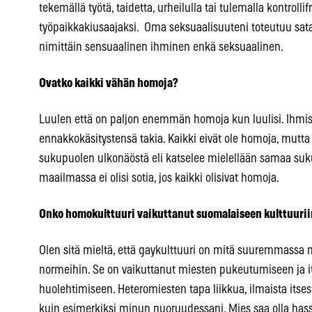
tekemällä työtä, taidetta, urheilulla tai tulemalla kontrollifr
työpaikkakiusaajaksi. Oma seksuaalisuuteni toteutuu satap
nimittäin sensuaalinen ihminen enkä seksuaalinen.
Ovatko kaikki vähän homoja?
Luulen että on paljon enemmän homoja kun luulisi. Ihmise
ennakkokäsitystensä takia. Kaikki eivät ole homoja, mutta
sukupuolen ulkonäöstä eli katselee mielellään samaa suku
maailmassa ei olisi sotia, jos kaikki olisivat homoja.
Onko homokulttuuri vaikuttanut suomalaiseen kulttuurii
Olen sitä mieltä, että gaykulttuuri on mitä suuremmassa 
normeihin. Se on vaikuttanut miesten pukeutumiseen ja i
huolehtimiseen. Heteromiesten tapa liikkua, ilmaista its
kuin esimerkiksi minun nuoruudessani. Mies saa olla hassu