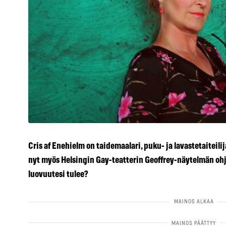
Cris
af Enehielm on taidemaalari, puku- ja lavastetaiteilija
nyt myös Helsingin Gay-teatterin Geoffrey-näytelmän oh
luovuutesi tulee?