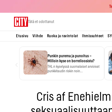
T
Skip
Tätä et odottanut
to
content
Etusivu
Viihde
Ruoka ja ravintolat
Ihmissuhteet
SY
Punkin purema ja punoitus –
‹
Milloin kyse on borrelioosista?
THL:n kyselyssä suomalaiset arvioivat
punkkitaudin riskin noin
kymmenkertaiseksi…
Cris af Enehielm
seksuaalisuuttaa