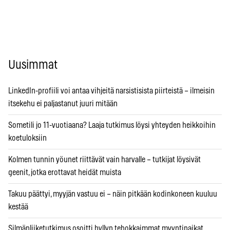
Uusimmat
LinkedIn-profiili voi antaa vihjeitä narsistisista piirteistä – ilmeisin
itsekehu ei paljastanut juuri mitään
Sometili jo 11-vuotiaana? Laaja tutkimus löysi yhteyden heikkoihin
koetuloksiin
Kolmen tunnin yöunet riittävät vain harvalle – tutkijat löysivät
geenit, jotka erottavat heidät muista
Takuu päättyi, myyjän vastuu ei – näin pitkään kodinkoneen kuuluu
kestää
Silmänliiketutkimus osoitti hyllyn tehokkaimmat myyntipaikat