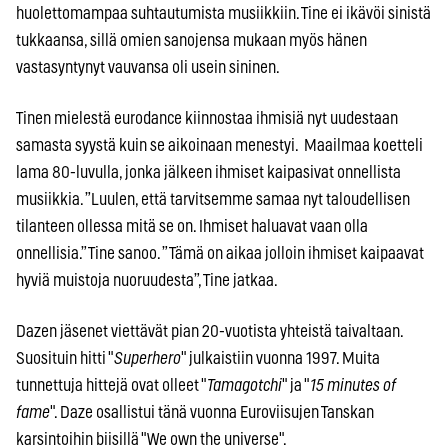
huolettomampaa suhtautumista musiikkiin. Tine ei ikävöi sinistä
tukkaansa, sillä omien sanojensa mukaan myös hänen
vastasyntynyt vauvansa oli usein sininen.
Tinen mielestä eurodance kiinnostaa ihmisiä nyt uudestaan
samasta syystä kuin se aikoinaan menestyi. Maailmaa koetteli
lama 80-luvulla, jonka jälkeen ihmiset kaipasivat onnellista
musiikkia. ”Luulen, että tarvitsemme samaa nyt taloudellisen
tilanteen ollessa mitä se on. Ihmiset haluavat vaan olla
onnellisia.” Tine sanoo. ”Tämä on aikaa jolloin ihmiset kaipaavat
hyviä muistoja nuoruudesta”, Tine jatkaa.
Dazen jäsenet viettävät pian 20-vuotista yhteistä taivaltaan.
Suosituin hitti "
Superhero
" julkaistiin vuonna 1997. Muita
tunnettuja hittejä ovat olleet "
Tamagotchi
" ja "
15 minutes of
fame
". Daze osallistui tänä vuonna Euroviisujen Tanskan
karsintoihin biisillä "We own the universe".