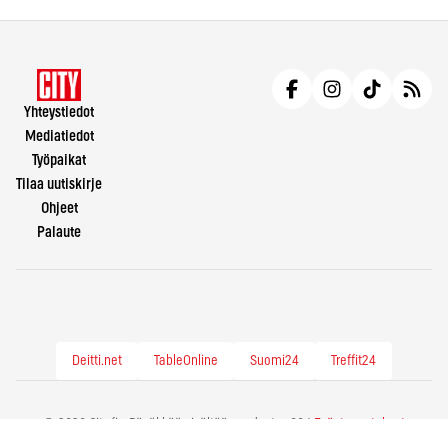
Yhteystiedot
Mediatiedot
Työpaikat
Tilaa uutiskirje
Ohjeet
Palaute
Deitti.net
TableOnline
Suomi24
Treffit24
© 2026 City.fi - Räväkkää sisältöä vuodesta -86 |
Evästeasetukset