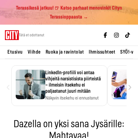
Terassikesä jatkuu! 🍺 Katso parhaat menovinkit Cityn
Terassioppaasta →
Skip
Tätä et odottanut
to
content
Etusivu
Viihde
Ruoka ja ravintolat
Ihmissuhteet
SYÖ!-vii
LinkedIn-profiili voi antaa
vihjeitä narsistisista piirteistä
‹
›
– ilmeisin itsekehu ei
paljastanut juuri mitään
Näkyvin itsekehu ei ennustanut
narsistisia piirteitä.
Dazella on yksi sana Jysärille:
Mahtavaa!