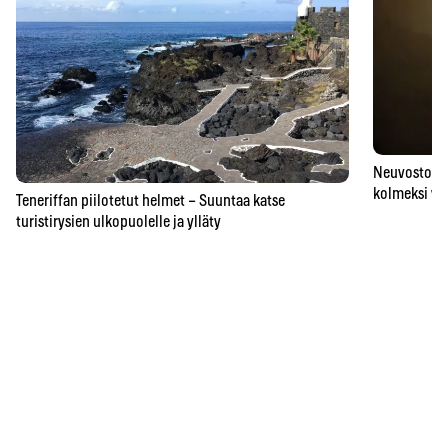
Neuvostoaik
kolmeksi vu
Teneriffan piilotetut helmet – Suuntaa katse
turistirysien ulkopuolelle ja ylläty