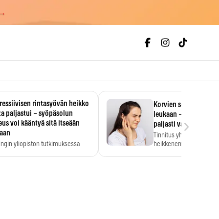
 →
essiivisen rintasyövän heikko
Korvien soiminen voi 
a paljastui – syöpäsolun
leukaan – 47 349 ihmi
›
us voi kääntyä sitä itseään
paljasti vahvan yhtey
taan
Tinnitus yhdistetään ku
ingin yliopiston tutkimuksessa
heikkenemiseen. Meta-a
aktiivisen rintasyövän kasvu
kertoo, että myös…
stui.