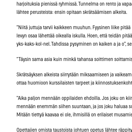
harjoituksia pienissä ryhmissä. Tunnelma on rento ja v
lähtee perusteista: ensin opitaan skrätsäämisen alkeita.
”Niitä juttuja tarvii kaikkeen muuhun. Fyysinen liike pitää 
levyn osaa lähettää oikealla iskulla. Hoen, että teidän pit
yks-kaks-kol-nel. Tahdissa pysyminen on kaiken a ja o”, sel
”Täysin sama asia kuin minkä tahansa soittimen soittamis
Skrätsäyksen alkeista siirrytään miksaamiseen ja vaikeamp
ottaa huomioon kurssilaisten tarpeet ja kiinnostuksenkoht
”Aika paljon mennään oppilaiden ehdoilla. Jos joku on kii
mennään enemmän siihen suuntaan, ja jos joku haluaa soit
Mitään tiettyä kaavaa ei ole, ihmisillä on erilaiset musamie
Opettajien omista taustoista johtuen opetus lähtee räppity