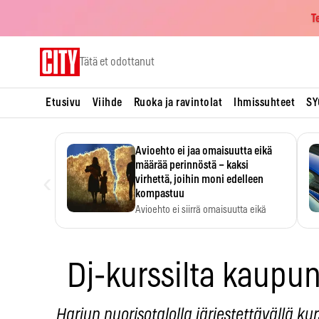
T
Skip
Tätä et odottanut
to
content
Etusivu
Viihde
Ruoka ja ravintolat
Ihmissuhteet
SY
Avioehto ei jaa omaisuutta eikä
määrää perinnöstä – kaksi
‹
virhettä, joihin moni edelleen
kompastuu
Avioehto ei siirrä omaisuutta eikä
ratkaise perintöasioita.
Dj-kurssilta kaupun
Harjun nuorisotalolla järjestettävällä kur