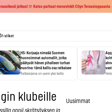
erassikesä jatkuu! 🍺 Katso parhaat menovinkit Cityn Terassioppaasta
Ö!-viikot
HS: Korjaaja nimeää Suomen
Aggr
huonoimmat automallit, jotka
koht
päätyvät hänen pihalleen turhan
ahne
nuorina: tämä kallis osa ratkaisee
vas
Ratkaisijana on usein yksi kallis
Hels
komponentti.
MYC-
hida
gin klubeille
Uusimmat
ssilla oppii skrätsäyksen ja