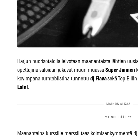
Harjun nuorisotalolla leivotaan maanantaista lähtien uusia
opettajina salojaan jakavat muun muassa
Super Jannen
k
kovimpana turntablistina tunnettu
dj Flava
sekä Top Billi
Laini
.
Maanantaina kurssille marssii taas kolmisenkymmentä dj: