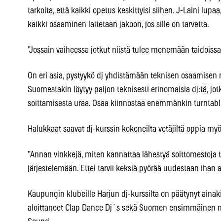
tarkoita, että kaikki opetus keskittyisi siihen. J-Laini lupa
kaikki osaaminen laitetaan jakoon, jos sille on tarvetta.
”Jossain vaiheessa jotkut niistä tulee menemään taidoissa 
On eri asia, pystyykö dj yhdistämään teknisen osaamise
Suomestakin löytyy paljon teknisesti erinomaisia dj:tä, jot
soittamisesta uraa. Osaa kiinnostaa enemmänkin turntablis
Halukkaat saavat dj-kurssin kokeneilta vetäjiltä oppia my
”Annan vinkkejä, miten kannattaa lähestyä soittomestoja t
järjestelemään. Ettei tarvii keksiä pyörää uudestaan ihan al
Kaupungin klubeille Harjun dj-kurssilta on päätynyt ainakin
aloittaneet Clap Dance Dj´s sekä Suomen ensimmäinen 