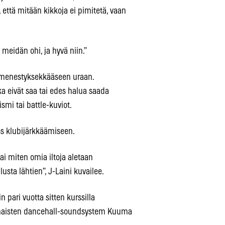
a, että mitään kikkoja ei pimitetä, vaan
meidän ohi, ja hyvä niin.”
n menestyksekkääseen uraan.
ka eivät saa tai edes halua saada
mi tai battle-kuviot.
ös klubijärkkäämiseen.
ai miten omia iltoja aletaan
usta lähtien”, J-Laini kuvailee.
 pari vuotta sitten kurssilla
naisten dancehall-soundsystem Kuuma