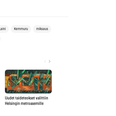
Laini
Kemmuru
miksaus
‹
›
Poromuijasta
Uudet taideteokset valittiin
pesunkestäväksi poppariksi –
Helsingin metroasemille
Gr
Julia Rautio: ”Parasta on, että
ar
valmiiksi ei tulla koskaan”