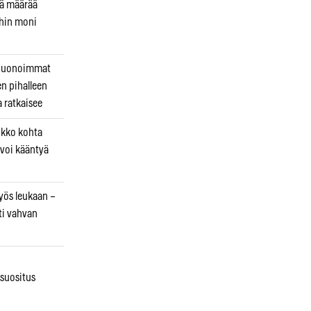
kä määrää
ihin moni
 huonoimmat
en pihalleen
a ratkaisee
ikko kohta
 voi kääntyä
myös leukaan –
ti vahvan
osuositus
n