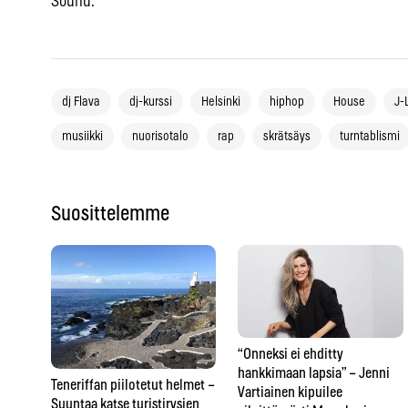
Sound.
dj Flava
dj-kurssi
Helsinki
hiphop
House
J-
musiikki
nuorisotalo
rap
skrätsäys
turntablismi
Suosittelemme
“Onneksi ei ehditty
hankkimaan lapsia” – Jenni
Teneriffan piilotetut helmet –
Vartiainen kipuilee
Suuntaa katse turistirysien