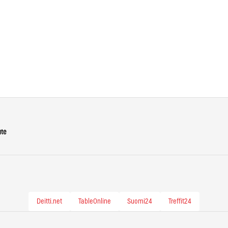
ute
Deitti.net
TableOnline
Suomi24
Treffit24