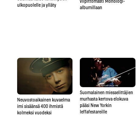
vilpittömästi Monologi-
ulkopuolelle ja ylläty
albumillaan
Suomalainen miesselittäjien
murhasta kertova elokuva
Neuvostoaikainen kuvaelma
pääsi New Yorkin
imi sisäänsä 400 ihmistä
leffafestareille
kolmeksi vuodeksi