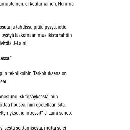
apaamuotoinen, ei koulumainen. Homma
osata ja tahdissa pitää pysyä, jotta
ää pystyä laskemaan musiikista tahtiin
vittää J-Laini.
essa.”
iin tekniikoihin. Tarkoituksena on
eet.
nnostunut skrätsäyksestä, niin
taa housea, niin opetellaan sitä.
ltymykset ja intressit”, J-Laini sanoo.
ylisestä soittamisesta, mutta se ei