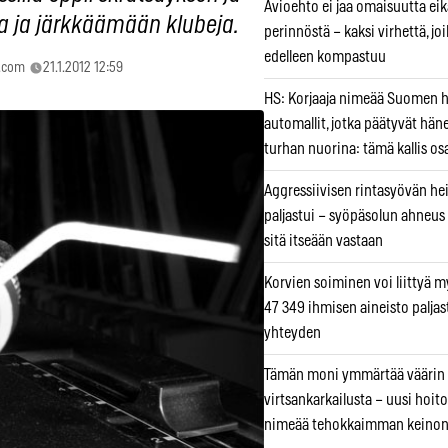
Avioehto ei jaa omaisuutta ei
a ja järkkäämään klubeja.
perinnöstä – kaksi virhettä, jo
edelleen kompastuu
r.com
21.1.2012 12:59
HS: Korjaaja nimeää Suomen
automallit, jotka päätyvät hän
turhan nuorina: tämä kallis os
Aggressiivisen rintasyövän he
paljastui – syöpäsolun ahneus
sitä itseään vastaan
Korvien soiminen voi liittyä 
47 349 ihmisen aineisto paljas
yhteyden
Tämän moni ymmärtää väärin
virtsankarkailusta – uusi hoit
nimeää tehokkaimman keino