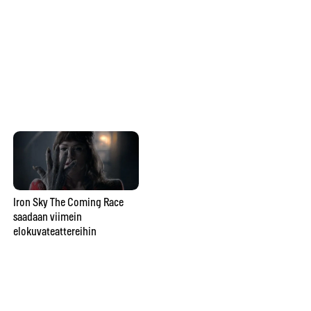
vu
va
ma
Kuinka vangitset loistavan
luonto-otoksen? Konsta
Punkka painottaa omaa
näkemystä valokuvaamisessa
Iron Sky The Coming Race
saadaan viimein
Ka
elokuvateattereihin
Op
Bo