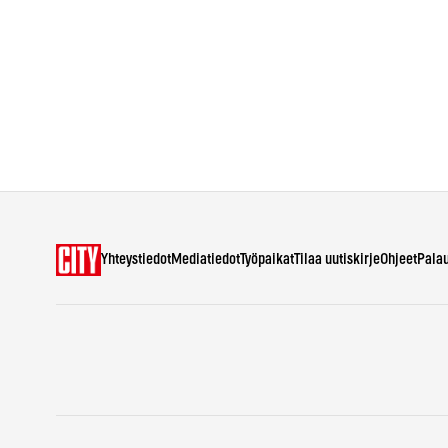
Yhteystiedot
Mediatiedot
Työpaikat
Tilaa uutiskirje
Ohjeet
Pala