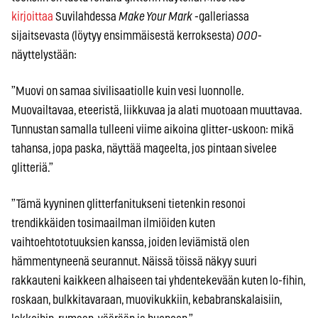
kirjoittaa
Suvilahdessa
Make Your Mark
-galleriassa
sijaitsevasta (löytyy ensimmäisestä kerroksesta)
OOO
-
näyttelystään:
”Muovi on samaa sivilisaatiolle kuin vesi luonnolle.
Muovailtavaa, eteeristä, liikkuvaa ja alati muotoaan muuttavaa.
Tunnustan samalla tulleeni viime aikoina glitter-uskoon: mikä
tahansa, jopa paska, näyttää mageelta, jos pintaan sivelee
glitteriä.”
”Tämä kyyninen glitterfanitukseni tietenkin resonoi
trendikkäiden tosimaailman ilmiöiden kuten
vaihtoehtototuuksien kanssa, joiden leviämistä olen
hämmentyneenä seurannut. Näissä töissä näkyy suuri
rakkauteni kaikkeen alhaiseen tai yhdentekevään kuten lo-fihin,
roskaan, bulkkitavaraan, muovikukkiin, kebabranskalaisiin,