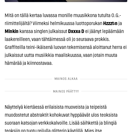
Mitä on tällä kertaa luvassa monille muusikkona tutulta O.G.-
riimittelijältä? Viimeksi helmikuussa luottoporukan
Hzzzt:n
ja
Minkin
kanssa singlen julkaissut
Dxxxa D
ei jäänyt lepäämään
laakereilleen, vaan tähtäimessä oli jo seuraava prokkis.
Graffiteilla teini-ikäisenä luovan tekemisensä aloittanut herra ei
julkaissut uutta musiikkia maaliskuussa, vaan jotain muuta
hämärää ja kiinnostavaa.
Näyttelyä kiertäessä erilaisista muoveista ja teipeistä
muodostetut abstraktit kohokuvat hyppäävät ulos teoksista
suoraan katsojan verkkokalvoille. Lisää säihkettä ja blingiä
teoksiin on tuotu reilulla glitterin käytöllä. Mies itse