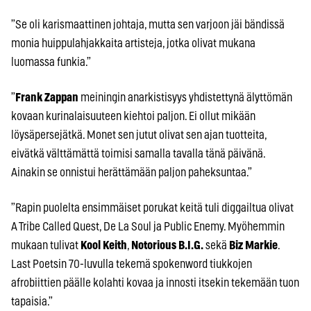
”Se oli karismaattinen johtaja, mutta sen varjoon jäi bändissä
monia huippulahjakkaita artisteja, jotka olivat mukana
luomassa funkia.”
”
Frank Zappan
meiningin anarkistisyys yhdistettynä älyttömän
kovaan kurinalaisuuteen kiehtoi paljon. Ei ollut mikään
löysäpersejätkä. Monet sen jutut olivat sen ajan tuotteita,
eivätkä välttämättä toimisi samalla tavalla tänä päivänä.
Ainakin se onnistui herättämään paljon paheksuntaa.”
”Rapin puolelta ensimmäiset porukat keitä tuli diggailtua olivat
A Tribe Called Quest, De La Soul ja Public Enemy. Myöhemmin
mukaan tulivat
Kool Keith
,
Notorious B.I.G.
sekä
Biz Markie
.
Last Poetsin 70-luvulla tekemä spokenword tiukkojen
afrobiittien päälle kolahti kovaa ja innosti itsekin tekemään tuon
tapaisia.”