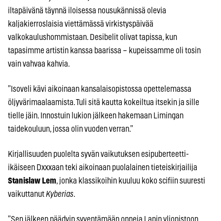
iltapäivänä täynnä iloisessa nousukännissä olevia
kaljakierroslaisia viettämässä virkistyspäivää
valkokaulushommistaan. Desibelit olivat tapissa, kun
tapasimme artistin kanssa baarissa – kupeissamme oli tosin
vain vahvaa kahvia.
”Isoveli kävi aikoinaan kansalaisopistossa opettelemassa
öljyvärimaalaamista. Tuli sitä kautta kokeiltua itsekin ja sille
tielle jäin. Innostuin lukion jälkeen hakemaan Limingan
taidekouluun, jossa olin vuoden verran.”
Kirjallisuuden puolelta syvän vaikutuksen esipuberteetti-
ikäiseen Dxxxaan teki aikoinaan puolalainen tieteiskirjailija
Stanislaw Lem
, jonka klassikoihin kuuluu koko scifiin suuresti
vaikuttanut
Kyberias
.
”Sen jälkeen päädyin syventämään oppeja Lapin yliopistoon,