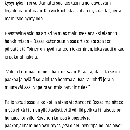
kysymyksiin ei välttämättä saa koskaan ja ne jäävät vain
leijailemaan ilmaan. Tää voi kuulostaa vähän mystiseltä”, herra
mainitsee hymyillen.
Haastavina asioina artistina mies mainitsee ensiksi elannon
hankkimisen – Dxxxa kuten suurin osa artisteista saa sen
päivätöistä. Toinen on hyvän taiteen tekeminen, joka vaatii aikaa
ja pakaralihaksia.
”Välillä hommaa menee ihan metsään. Pitää tajuta, että se on
paskaa ja hylätä se. Aloittaa homma alusta tai tehdä jotain
muuta välissä. Nopeita voittoja harvoin tulee.”
Paljon studiossa ja keikoilla aikaa viettäneenä Dxxxa mainitsee
myös ehkä hieman yllättävästi, että välillä pelkkä hiljaisuus on
hunajaa korville. Kaverien kanssa kippistely ja
paskanjauhaminen ovat myös yksi oleellinen tapa nollata aivot.