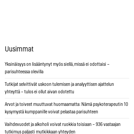
Uusimmat
Yksinäisyys on lisääntynyt myös siellä, missä ei odottaisi –
parisuhteessa olevilla
Tutkijat selvittivät uskoon tulemisen ja analyyttisen ajattelun
yhteyttä – tulos ei ollut aivan odotettu
Arvot ja toiveet muuttuvat huomaamatta: Nämä psykoterapeutin 10
kysymystä kumppanille voivat pelastaa parisuhteen
Vaihdevuodet ja alkoholi voivat ruokkia toisiaan – 936 vastaajan
tutkimus paljasti mutkikkaan yhteyden