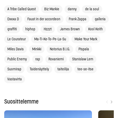
A Tribe Called Quest
Biz Markie
danny
de la soul
Dxxxa D
Faust in der accordeon
Frank Zappa
galleria
graffiti
hiphop
Hzzzt
James Brown
Kool Keith
Le Courateur
Ma-Ti-Ke-To-Pe-La-Su
Make Your Mark
Miles Davis
Minkki
Notorius B.I.G.
Pispala
Public Enemy
rap
Rovaniemi
Stanislaw Lem
Suomirap
Taidenäyttely
taiteilija
tee-se-itse
Vastavirta
‹
›
Suosittelemme