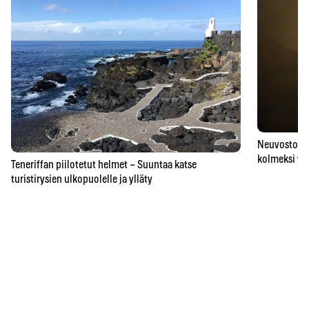
Neuvostoaik
kolmeksi vu
Teneriffan piilotetut helmet – Suuntaa katse
turistirysien ulkopuolelle ja ylläty