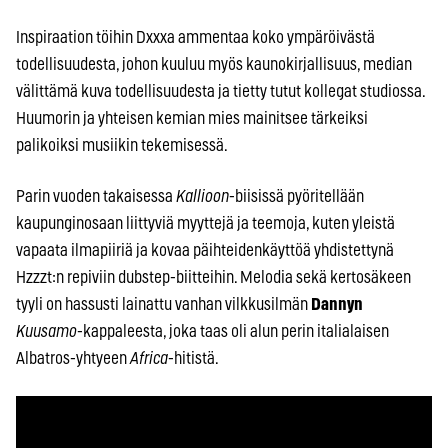
Inspiraation töihin Dxxxa ammentaa koko ympäröivästä
todellisuudesta, johon kuuluu myös kaunokirjallisuus, median
välittämä kuva todellisuudesta ja tietty tutut kollegat studiossa.
Huumorin ja yhteisen kemian mies mainitsee tärkeiksi
palikoiksi musiikin tekemisessä.
Parin vuoden takaisessa
Kallioon
-biisissä pyöritellään
kaupunginosaan liittyviä myyttejä ja teemoja, kuten yleistä
vapaata ilmapiiriä ja kovaa päihteidenkäyttöä yhdistettynä
Hzzzt:n repiviin dubstep-biitteihin. Melodia sekä kertosäkeen
tyyli on hassusti lainattu vanhan vilkkusilmän
Dannyn
Kuusamo
-kappaleesta, joka taas oli alun perin italialaisen
Albatros-yhtyeen
Africa
-hitistä.