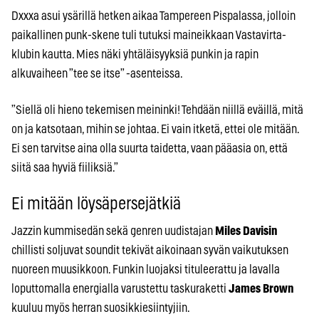
Dxxxa asui ysärillä hetken aikaa Tampereen Pispalassa, jolloin
paikallinen punk-skene tuli tutuksi maineikkaan Vastavirta-
klubin kautta. Mies näki yhtäläisyyksiä punkin ja rapin
alkuvaiheen ”tee se itse” -asenteissa.
”Siellä oli hieno tekemisen meininki! Tehdään niillä eväillä, mitä
on ja katsotaan, mihin se johtaa. Ei vain itketä, ettei ole mitään.
Ei sen tarvitse aina olla suurta taidetta, vaan pääasia on, että
siitä saa hyviä fiiliksiä.”
Ei mitään löysäpersejätkiä
Jazzin kummisedän sekä genren uudistajan
Miles Davisin
chillisti soljuvat soundit tekivät aikoinaan syvän vaikutuksen
nuoreen muusikkoon. Funkin luojaksi tituleerattu ja lavalla
loputtomalla energialla varustettu taskuraketti
James Brown
kuuluu myös herran suosikkiesiintyjiin.