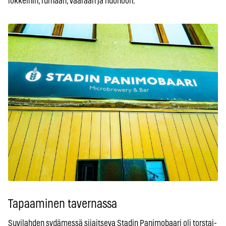
lokkeihin, rumaan, väärään ja huonoon.”
Tapaaminen tavernassa
Suvilahden sydämessä sijaitseva Stadin Panimobaari oli torstai-