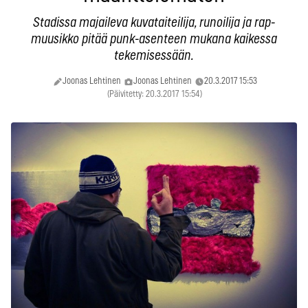
Stadissa majaileva kuvataiteilija, runoilija ja rap-
muusikko pitää punk-asenteen mukana kaikessa
tekemisessään.
Joonas Lehtinen
Joonas Lehtinen
20.3.2017 15:53
(Päivitetty: 20.3.2017 15:54)