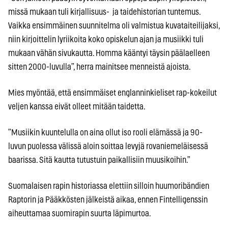
missä mukaan tuli kirjallisuus- ja taidehistorian tuntemus.
Vaikka ensimmäinen suunnitelma oli valmistua kuvataiteilijaksi,
niin kirjoittelin lyriikoita koko opiskelun ajan ja musiikki tuli
mukaan vähän sivukautta. Homma kääntyi täysin päälaelleen
sitten 2000-luvulla”, herra mainitsee menneistä ajoista.
Mies myöntää, että ensimmäiset englanninkieliset rap-kokeilut
veljen kanssa eivät olleet mitään taidetta.
”Musiikin kuuntelulla on aina ollut iso rooli elämässä ja 90-
luvun puolessa välissä aloin soittaa levyjä rovaniemeläisessä
baarissa. Sitä kautta tutustuin paikallisiin muusikoihin.”
Suomalaisen rapin historiassa elettiin silloin huumoribändien
Raptorin ja Pääkkösten jälkeistä aikaa, ennen Fintelligenssin
aiheuttamaa suomirapin suurta läpimurtoa.