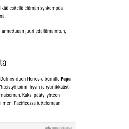
pelkää esitellä elämän synkempää
nä.
l annettuaan juuri edellämainitun,
ta
lla Dubros-duon Horros-albumilla
Papa
Yhteistyö toimii hyvin ja rytmikkäästi
nimaiseman. Kaksi päätyi yhteen
 meni Pacificossa juttelemaan