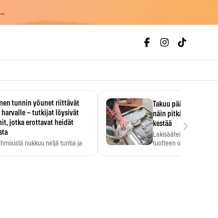
 →
en tunnin yöunet riittävät
Takuu päättyi, myyjän
 harvalle – tutkijat löysivät
näin pitkään kodinko
›
it, jotka erottavat heidät
kestää
sta
Lakisääteinen virhevast
ihmisistä nukkuu neljä tuntia ja
tuotteen oletetun kestoi
ilti…