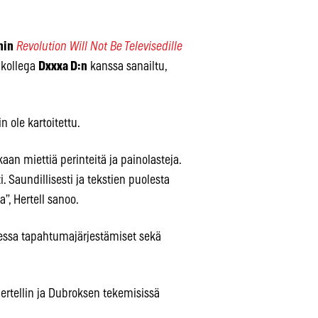
nin
Revolution Will Not Be Televisedille
jakollega
Dxxxa D:n
kanssa sanailtu,
n ole kartoitettu.
akaan miettiä perinteitä ja painolasteja.
. Saundillisesti ja tekstien puolesta
”, Hertell sanoo.
sessa tapahtumajärjestämiset sekä
Hertellin ja Dubroksen tekemisissä