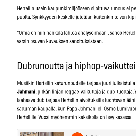
Hertellin usein kaupunkimiljööseen sijoittuva runous ei 
puolta. Synkkyyden keskelle jätetään kuitenkin toivon kipi
”Omia on niin hankala lähteä analysoimaan”, sanoo Hertel
varsin osuvan kuvauksen sanoituksistaan.
Dubrunoutta ja hiphop-vaikuttei
Musiikin Hertellin katurunoudelle tarjoaa juuri julkaistu
Jahmani
, pitkän linjan reggae-vaikuttaja ja dub-tuottaja. 
laahaava dub tarjoaa Hertellin aivoituksille luontevan ää
sattuman kaupalla, kun Papa Jahmani eli Osmo Lumivuori
Hertellille. Vuosi myöhemmin kaksikolla on levy kasassa.