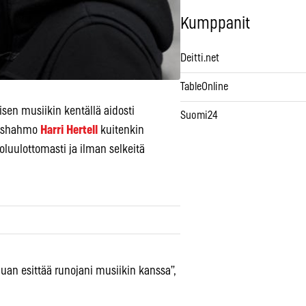
Kumppanit
Deitti.net
TableOnline
sen musiikin kentällä aidosti
Suomi24
skushahmo
Harri Hertell
kuitenkin
oluulottomasti ja ilman selkeitä
aluan esittää runojani musiikin kanssa”,