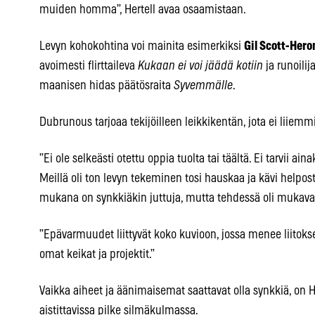
muiden homma”, Hertell avaa osaamistaan.
Levyn kohokohtina voi mainita esimerkiksi
Gil Scott-Hero
avoimesti flirttaileva
Kukaan ei voi jäädä kotiin
ja runoili
maanisen hidas päätösraita
Syvemmälle
.
Dubrunous tarjoaa tekijöilleen leikkikentän, jota ei liiemmi
”Ei ole selkeästi otettu oppia tuolta tai täältä. Ei tarvii ain
Meillä oli ton levyn tekeminen tosi hauskaa ja kävi helposti
mukana on synkkiäkin juttuja, mutta tehdessä oli mukavaa
”Epävarmuudet liittyvät koko kuvioon, jossa menee liitok
omat keikat ja projektit.”
Vaikka aiheet ja äänimaisemat saattavat olla synkkiä, on 
aistittavissa pilke silmäkulmassa.