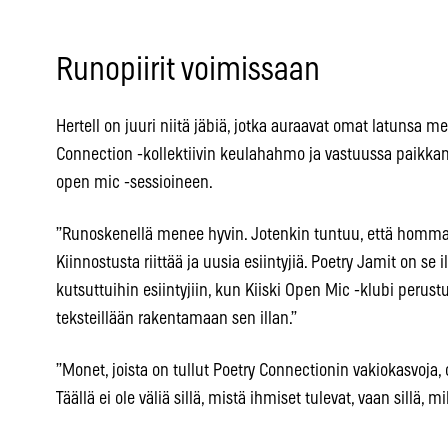
Runopiirit voimissaan
Hertell on juuri niitä jäbiä, jotka auraavat omat latunsa 
Connection -kollektiivin keulahahmo ja vastuussa paikkans
open mic -sessioineen.
”Runoskenellä menee hyvin. Jotenkin tuntuu, että homma
Kiinnostusta riittää ja uusia esiintyjiä. Poetry Jamit on s
kutsuttuihin esiintyjiin, kun Kiiski Open Mic -klubi perustu
teksteillään rakentamaan sen illan.”
”Monet, joista on tullut Poetry Connectionin vakiokasvoja, 
Täällä ei ole väliä sillä, mistä ihmiset tulevat, vaan sillä, mi