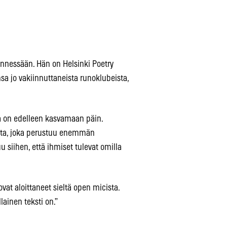
mennessään. Hän on Helsinki Poetry
a jo vakiinnuttaneista runoklubeista,
 on edelleen kasvamaan päin.
e ilta, joka perustuu enemmän
u siihen, että ihmiset tulevat omilla
ovat aloittaneet sieltä open micista.
llainen teksti on.”