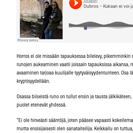
Horros ei ole missään tapauksessa bilelevy, pikemminkin
runojen aukeaminen vaatii joissain tapauksissa aikansa,
avaaminen tarjoaa kuulijalle tyytyväisyydentunteen. Osa lä
kryptisyydellään.
Osassa biiseistä runo on tullut ensin ja tausta jälkikäteen
puolet etenevät yhdessä.
”Ei ole hirveästi sääntöjä, joten pääsee vapaasti kokeile
mutta ensisijaisesti olen sanataiteilija. Keikkailu on tutt