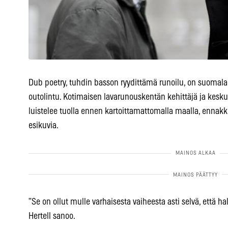
Dub poetry, tuhdin basson ryydittämä runoilu, on suomalai
outolintu. Kotimaisen lavarunouskentän kehittäjä ja ke
luistelee tuolla ennen kartoittamattomalla maalla, ennakk
esikuvia.
”Se on ollut mulle varhaisesta vaiheesta asti selvä, että h
Hertell sanoo.