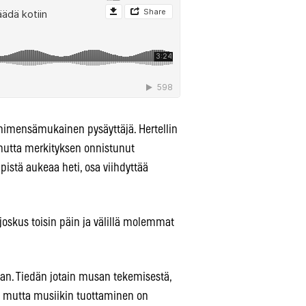
 nimensämukainen pysäyttäjä. Hertellin
 mutta merkityksen onnistunut
pistä aukeaa heti, osa viihdyttää
, joskus toisin päin ja välillä molemmat
maan. Tiedän jotain musan tekemisestä,
ua, mutta musiikin tuottaminen on