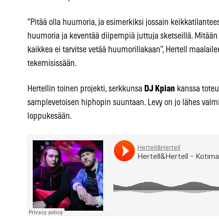
”Pitää olla huumoria, ja esimerkiksi jossain keikkatilant
huumoria ja keventää diipempiä juttuja sketseillä. Mitään e
kaikkea ei tarvitse vetää huumorillakaan”, Hertell maalai
tekemisissään.
Hertellin toinen projekti, serkkunsa
DJ Kpian
kanssa toteut
samplevetoisen hiphopin suuntaan. Levy on jo lähes valmi
loppukesään.