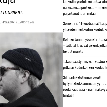
LinkedIn-profiili voi antaa vihj
narsistisista piirteistä – ilmeis
a musiikin.
paljastanut juuri mitään
0
(Päivitetty: 7.5.2013 19:24)
Sometili jo 11-vuotiaana? Laaj
yhteyden heikkoihin koetuloks
Kolmen tunnin yöunet riittävät
– tutkijat löysivät geenit, jotk
heidät muista
Takuu päättyi, myyjän vastuu e
pitkään kodinkoneen kuuluu k
Silmänliiketutkimus osoitti
hyllyn tehokkaimmat myyntip
ruokakaupassa – näin näkyvyy
hintaan