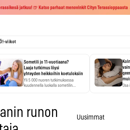
erassikesä jatkuu! 🍺 Katso parhaat menovinkit Cityn Terassioppaasta
Ö!-viikot
Kolm
Sometili jo 11-vuotiaana?
vain
Laaja tutkimus löysi
geen
yhteyden heikkoihin koetuloksiin
mui
Yli 5 000 nuoren tutkimuksessa
kuudennella luokalla sometilin…
Osa 
voi s
aanin runon
Uusimmat
taja