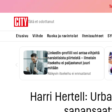
T
Skip
Tätä et odottanut
to
content
Etusivu
Viihde
Ruoka ja ravintolat
Ihmissuhteet
SY
LinkedIn-profiili voi antaa vihjeitä
narsistisista piirteistä – ilmeisin
‹
itsekehu ei paljastanut juuri
mitään
Näkyvin itsekehu ei ennustanut
narsistisia piirteitä.
Harri Hertell: Urb
sanansaat