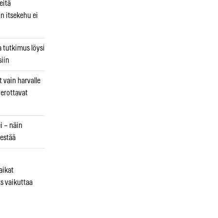
eitä
in itsekehu ei
a tutkimus löysi
iin
 vain harvalle
a erottavat
i – näin
estää
aikat
s vaikuttaa