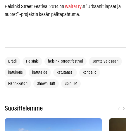
Helsinki Street Festival 2014 on
Walter ry
:n ”Urbaanit lapset ja
nuoret” -projektin kesän päätapahtuma.
Brädi
Helsinki
helsinki street festival
Jontte Valosaari
katukoris
katutaide
katutanssi
koripallo
Narinkkatori
Shawn Huff
Spin FM
‹
›
Suosittelemme