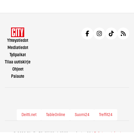
Yhteystiedot
Mediatiedot
Työpaikat
Tilaa uutiskirje
Ohjeet
Palaute
Deitti.net
TableOnline
Suomi24
Treffit24
© 2026 City.fi - Räväkkää sisältöä vuodesta -86 |
Evästeasetukset