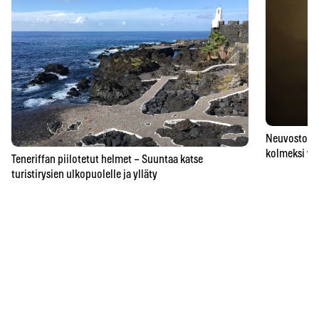
Neuvostoaik
kolmeksi vu
Teneriffan piilotetut helmet – Suuntaa katse
turistirysien ulkopuolelle ja ylläty