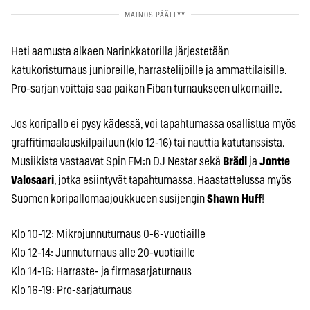
Heti aamusta alkaen Narinkkatorilla järjestetään
katukoristurnaus junioreille, harrastelijoille ja ammattilaisille.
Pro-sarjan voittaja saa paikan Fiban turnaukseen ulkomaille.
Jos koripallo ei pysy kädessä, voi tapahtumassa osallistua myös
graffitimaalauskilpailuun (klo 12-16) tai nauttia katutanssista.
Musiikista vastaavat Spin FM:n DJ Nestar sekä
Brädi
ja
Jontte
Valosaari
, jotka esiintyvät tapahtumassa. Haastattelussa myös
Suomen koripallomaajoukkueen susijengin
Shawn Huff
!
Klo 10-12: Mikrojunnuturnaus 0-6-vuotiaille
Klo 12-14: Junnuturnaus alle 20-vuotiaille
Klo 14-16: Harraste- ja firmasarjaturnaus
Klo 16-19: Pro-sarjaturnaus