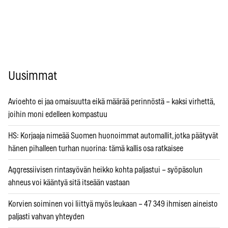
Uusimmat
Avioehto ei jaa omaisuutta eikä määrää perinnöstä – kaksi virhettä,
joihin moni edelleen kompastuu
HS: Korjaaja nimeää Suomen huonoimmat automallit, jotka päätyvät
hänen pihalleen turhan nuorina: tämä kallis osa ratkaisee
Aggressiivisen rintasyövän heikko kohta paljastui – syöpäsolun
ahneus voi kääntyä sitä itseään vastaan
Korvien soiminen voi liittyä myös leukaan – 47 349 ihmisen aineisto
paljasti vahvan yhteyden