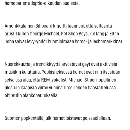
homoparien adoptio-oikeuden puolesta.
Amerikkalainen Billboard kirjoitti taannoin, että valtavirta-
artistit kuten George Michael, Pet Shop Boys, k.d lang ja Elton
John saivat levy-yhtiöt huomioimaan homo- ja lesbomarkkinat.
Nuorekkuutta ja trendikkyyttä arvostavat gayt ovat aktiivisia
musiikin kuluttajia. Popbisneksessä homot ovat niin itsestään
selvä osa alaa, että REM-vokalisti Michael Stipen lopullinen
ulostulo kaapista viime vuonna Time-lehden haastattelussa
ohitettiin olankohautuksella.
Suomen popkentällä julkihomot loistavat poissaolollaan.