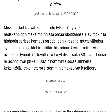
äidille.
Jarmo Juhala
1.3.2002 00:00
Missä ne kohtaavat, siellä ei ole tylsää. Gay-väki on
hauskanpidon maksimoinnissa omaa luokkaansa. Hevirockin ja
hiphopin parissa homous on edelleen kirosana, mutta vilkaisu
syntikkapopin ja klubimusiikin historiaan kertoo, miten visiot
ovat kehittyneet. 70-luvulla syntynyt disco sekä 80-luvun house
ja techno ovat pitkälti USA:n homoyhteisössä siinneitä
keksintöjä, jotka heterot sittemmin omaksuivat itselleen.