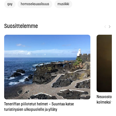
gay
homoseksuaalisuus
musiikki
‹
›
Suosittelemme
Neuvostoaik
kolmeksi vu
Teneriffan piilotetut helmet – Suuntaa katse
turistirysien ulkopuolelle ja ylläty