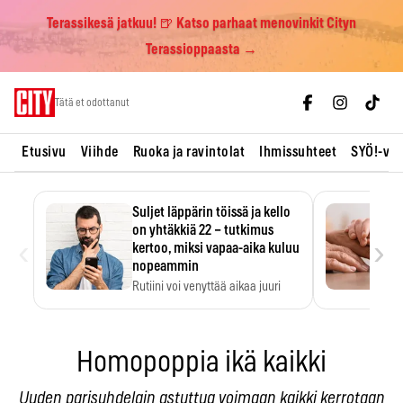
Terassikesä jatkuu! 🍺 Katso parhaat menovinkit Cityn
Terassioppaasta →
Skip
Tätä et odottanut
to
content
Etusivu
Viihde
Ruoka ja ravintolat
Ihmissuhteet
SYÖ!-vii
Suljet läppärin töissä ja kello
on yhtäkkiä 22 – tutkimus
‹
›
kertoo, miksi vapaa-aika kuluu
nopeammin
Rutiini voi venyttää aikaa juuri
silloin, kun sitä…
Homopoppia ikä kaikki
Uuden parisuhdelain astuttua voimaan kaikki kerrotaan