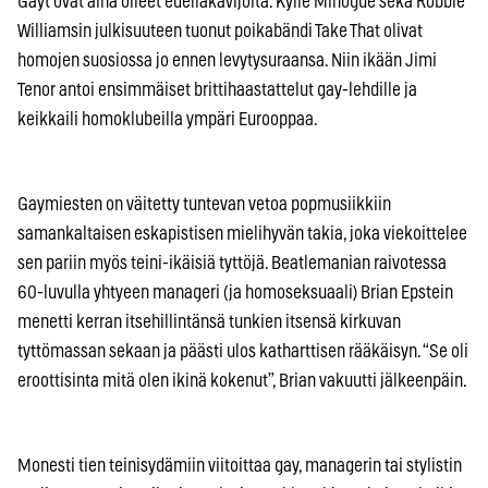
Gayt ovat aina olleet edelläkävijöitä. Kylie Minogue sekä Robbie
Williamsin julkisuuteen tuonut poikabändi Take That olivat
homojen suosiossa jo ennen levytysuraansa. Niin ikään Jimi
Tenor antoi ensimmäiset brittihaastattelut gay-lehdille ja
keikkaili homoklubeilla ympäri Eurooppaa.
Gaymiesten on väitetty tuntevan vetoa popmusiikkiin
samankaltaisen eskapistisen mielihyvän takia, joka viekoittelee
sen pariin myös teini-ikäisiä tyttöjä. Beatlemanian raivotessa
60-luvulla yhtyeen manageri (ja homoseksuaali) Brian Epstein
menetti kerran itsehillintänsä tunkien itsensä kirkuvan
tyttömassan sekaan ja päästi ulos katharttisen rääkäisyn. “Se oli
eroottisinta mitä olen ikinä kokenut”, Brian vakuutti jälkeenpäin.
Monesti tien teinisydämiin viitoittaa gay, managerin tai stylistin