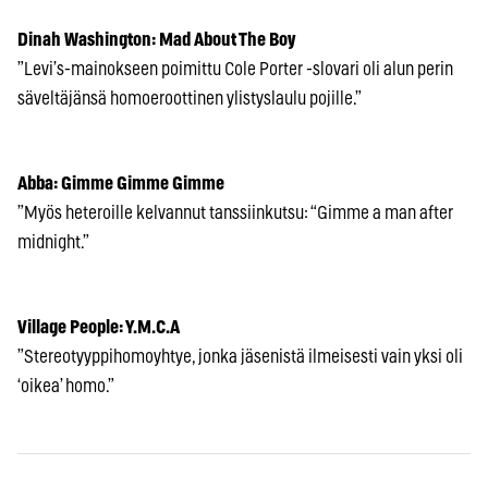
Dinah Washington: Mad About The Boy
”Levi’s-mainokseen poimittu Cole Porter -slovari oli alun perin
säveltäjänsä homoeroottinen ylistyslaulu pojille.”
Abba: Gimme Gimme Gimme
”Myös heteroille kelvannut tanssiinkutsu: “Gimme a man after
midnight.”
Village People: Y.M.C.A
”Stereotyyppihomoyhtye, jonka jäsenistä ilmeisesti vain yksi oli
‘oikea’ homo.”