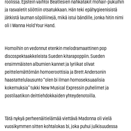
roolissa. Epstein vaihtoi Beatlesien nahkatakit mohair-pukuihin
ja rasvaletit sööttiin otsatukkaan. Hän teki epähygieenisistä
jätkistä lauman söpöliinejä, mikä istui bändille, jonka hitin nimi
oli I Wanna Hold Your Hand.
Homoihin on vedonnut etenkin melodramaattinen pop
discospektaakkeleista Sueden kitarapoppiin. Sueden
ensimmäisten albumien kannet ja lyriikat olivat
peittelemättömän homoeroottisia ja Brett Andersonin
haastattelulausunto “olen bi ilman homoseksuaalisia
kokemuksia” tukki New Musical Expressin puhelimet ja
postilaatikon deittiehdokkaiden yhteydenotoilla.
Tätä nykyä perheenäitielämää viettävä Madonna oli vielä
vuosikymmen sitten kohtalokas bi, joka puhui julkisuudessa