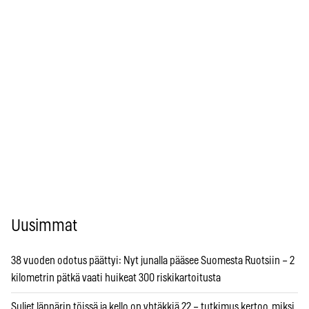
Uusimmat
38 vuoden odotus päättyi: Nyt junalla pääsee Suomesta Ruotsiin – 2
kilometrin pätkä vaati huikeat 300 riskikartoitusta
Suljet läppärin töissä ja kello on yhtäkkiä 22 – tutkimus kertoo, miksi