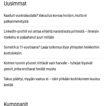
Uusimmat
Kaaduit vuokralaudalla? Vakuutus korvaa hoidon, mutta ei
palkanmenetystä
LinkedIn-profiili voi antaa vihjeitä narsistisista piirteistä – ilmeisin
itsekehu ei paljastanut juuri mitään
Sometili jo 11-vuotiaana? Laaja tutkimus löysi yhteyden heikkoihin
koetuloksiin
Kolmen tunnin yöunet riittävät vain harvalle – tutkijat löysivät
geenit, jotka erottavat heidät muista
Takuu päättyi, myyjän vastuu ei – näin pitkään kodinkoneen kuuluu
kestää
Kumppanit