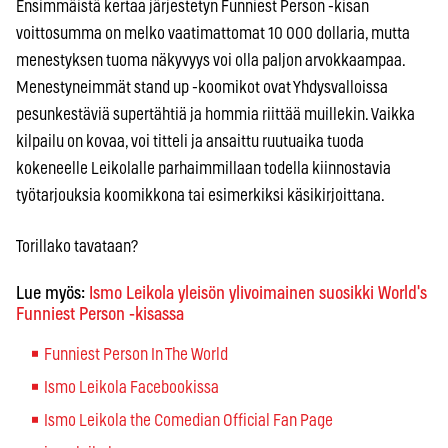
Ensimmäistä kertaa järjestetyn Funniest Person -kisan
voittosumma on melko vaatimattomat 10 000 dollaria, mutta
menestyksen tuoma näkyvyys voi olla paljon arvokkaampaa.
Menestyneimmät stand up -koomikot ovat Yhdysvalloissa
pesunkestäviä supertähtiä ja hommia riittää muillekin. Vaikka
kilpailu on kovaa, voi titteli ja ansaittu ruutuaika tuoda
kokeneelle Leikolalle parhaimmillaan todella kiinnostavia
työtarjouksia koomikkona tai esimerkiksi käsikirjoittana.
Torillako tavataan?
Lue myös:
Ismo Leikola yleisön ylivoimainen suosikki World's
Funniest Person -kisassa
Funniest Person In The World
Ismo Leikola Facebookissa
Ismo Leikola the Comedian Official Fan Page