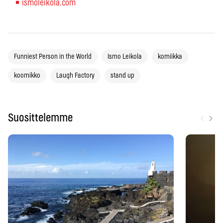
ismoleikola.com
Funniest Person in the World
Ismo Leikola
komiikka
koomikko
Laugh Factory
stand up
‹
›
Suosittelemme