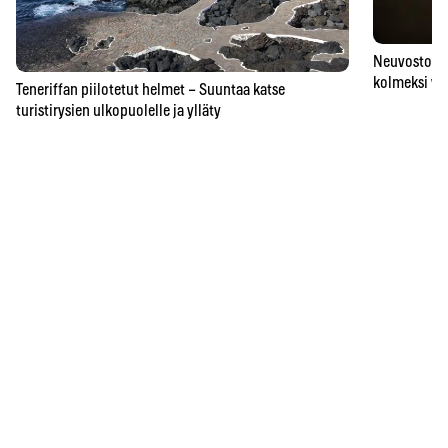
Neuvostoaik
kolmeksi vu
Teneriffan piilotetut helmet – Suuntaa katse
turistirysien ulkopuolelle ja ylläty