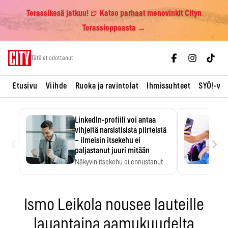
Terassikesä jatkuu! 🍺 Katso parhaat menovinkit Cityn
Terassioppaasta →
Skip
Tätä et odottanut
to
content
Etusivu
Viihde
Ruoka ja ravintolat
Ihmissuhteet
SYÖ!-vii
LinkedIn-profiili voi antaa
vihjeitä narsistisista piirteistä
‹
›
– ilmeisin itsekehu ei
paljastanut juuri mitään
Näkyvin itsekehu ei ennustanut
narsistisia piirteitä.
Ismo Leikola nousee lauteille
lauantaina aamukuudelta