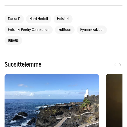
Dxxxa D
Harri Hertell
Helsinki
Helsinki Poetry Connection
kulttuuri
Kynäniskaklubi
runous
‹
›
Suosittelemme