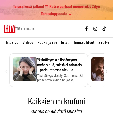
Terassikesä jatkuu! 🍺 Katso parhaat menovinkit Cityn
Terassioppaasta →
Skip
Tätä et odottanut
to
content
Etusivu
Viihde
Ruoka ja ravintolat
Ihmissuhteet
SYÖ!-vii
Yksinäisyys on lisääntynyt
myös siellä, missä ei odottaisi
‹
›
– parisuhteessa olevilla
Yksinäisyys yleistyi Suomessa 8,5
prosenttiyksikköä neljässä
vuodessa. Se…
Kaikkien mikrofoni
Runous on elävintä klubeilla.