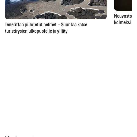
Neuvostoaik
kolmeksi vu
Teneriffan piilotetut helmet – Suuntaa katse
turistirysien ulkopuolelle ja ylläty