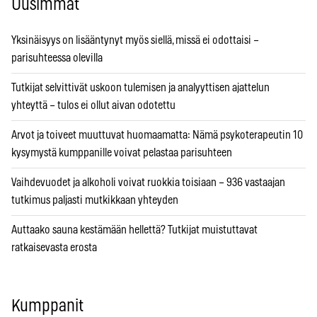
Uusimmat
Yksinäisyys on lisääntynyt myös siellä, missä ei odottaisi –
parisuhteessa olevilla
Tutkijat selvittivät uskoon tulemisen ja analyyttisen ajattelun
yhteyttä – tulos ei ollut aivan odotettu
Arvot ja toiveet muuttuvat huomaamatta: Nämä psykoterapeutin 10
kysymystä kumppanille voivat pelastaa parisuhteen
Vaihdevuodet ja alkoholi voivat ruokkia toisiaan – 936 vastaajan
tutkimus paljasti mutkikkaan yhteyden
Auttaako sauna kestämään hellettä? Tutkijat muistuttavat
ratkaisevasta erosta
Kumppanit