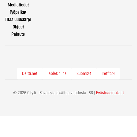
Mediatiedot
Työpaikat
Tilaa uutiskirje
Ohjeet
Palaute
Deitti.net
TableOnline
Suomi24
Treffit24
© 2026 City.fi - Räväkkää sisältöä vuodesta -86 |
Evästeasetukset