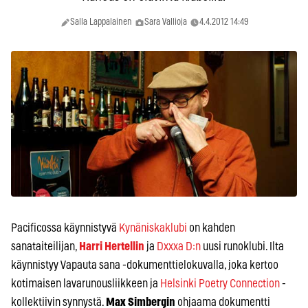
Salla Lappalainen
Sara Vallioja
4.4.2012 14:49
Pacificossa käynnistyvä
Kynäniskaklubi
on kahden
sanataiteilijan,
Harri Hertellin
ja
Dxxxa D:n
uusi runoklubi. Ilta
käynnistyy Vapauta sana -dokumenttielokuvalla, joka kertoo
kotimaisen lavarunousliikkeen ja
Helsinki Poetry Connection
-
kollektiivin synnystä.
Max Simbergin
ohjaama dokumentti