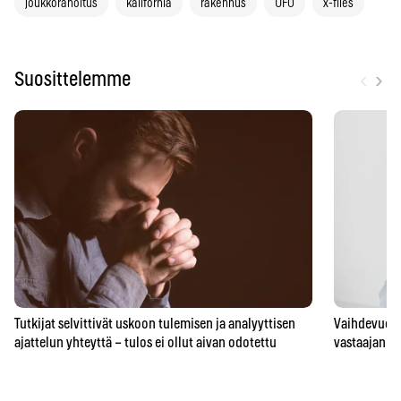
joukkorahoitus
kalifornia
rakennus
UFO
x-files
‹
›
Suosittelemme
Tutkijat selvittivät uskoon tulemisen ja analyyttisen
Vaihdevuodet
ajattelun yhteyttä – tulos ei ollut aivan odotettu
vastaajan t