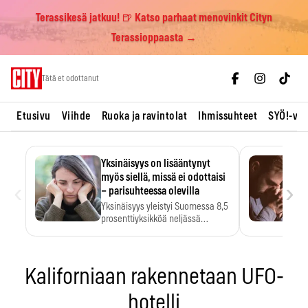
Terassikesä jatkuu! 🍺 Katso parhaat menovinkit Cityn
Terassioppaasta →
Skip
Tätä et odottanut
to
content
Etusivu
Viihde
Ruoka ja ravintolat
Ihmissuhteet
SYÖ!-vii
Yksinäisyys on lisääntynyt
myös siellä, missä ei odottaisi
‹
›
– parisuhteessa olevilla
Yksinäisyys yleistyi Suomessa 8,5
prosenttiyksikköä neljässä
vuodessa. Se…
Kaliforniaan rakennetaan UFO-
hotelli