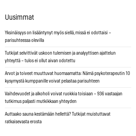
Uusimmat
Yksinäisyys on lisääntynyt myös siellä, missä ei odottaisi –
parisuhteessa olevilla
Tutkijat selvittivät uskoon tulemisen ja analyyttisen ajattelun
yhteyttä – tulos ei ollut aivan odotettu
Arvot ja toiveet muuttuvat huomaamatta: Nämä psykoterapeutin 10
kysymystä kumppanille voivat pelastaa parisuhteen
Vaihdevuodet ja alkoholi voivat ruokkia toisiaan – 936 vastaajan
tutkimus paljasti mutkikkaan yhteyden
Auttaako sauna kestämään hellettä? Tutkijat muistuttavat
ratkaisevasta erosta