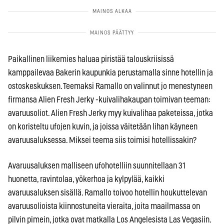
Paikallinen liikemies haluaa piristää talouskriisissä
kamppailevaa Bakerin kaupunkia perustamalla sinne hotellin ja
ostoskeskuksen. Teemaksi Ramallo on valinnut jo menestyneen
firmansa Alien Fresh Jerky -kuivalihakaupan toimivan teeman:
avaruusoliot. Alien Fresh Jerky myy kuivalihaa paketeissa, jotka
on koristeltu ufojen kuvin, ja joissa väitetään lihan käyneen
avaruusaluksessa. Miksei teema siis toimisi hotellissakin?
Avaruusaluksen malliseen ufohotelliin suunnitellaan 31
huonetta, ravintolaa, yökerhoa ja kylpylää, kaikki
avaruusaluksen sisällä. Ramallo toivoo hotellin houkuttelevan
avaruusolioista kiinnostuneita vieraita, joita maailmassa on
pilvin pimein, jotka ovat matkalla Los Angelesista Las Vegasiin.