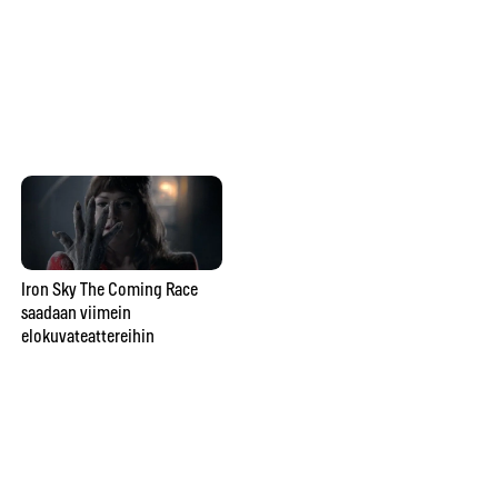
ma
Kuinka vangitset loistavan
luonto-otoksen? Konsta
Punkka painottaa omaa
näkemystä valokuvaamisessa
Iron Sky The Coming Race
saadaan viimein
Ka
elokuvateattereihin
Op
Bo