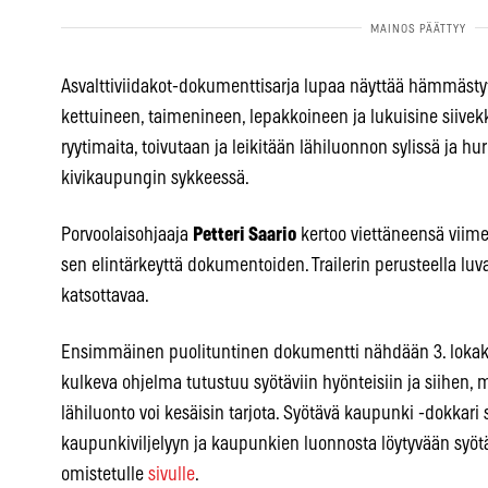
Asvalttiviidakot-dokumenttisarja lupaa näyttää hämmäs
kettuineen, taimenineen, lepakkoineen ja lukuisine siive
ryytimaita, toivutaan ja leikitään lähiluonnon sylissä ja hu
kivikaupungin sykkeessä.
Porvoolaisohjaaja
Petteri Saario
kertoo viettäneensä viime
sen elintärkeyttä dokumentoiden. Trailerin perusteella luva
katsottavaa.
Ensimmäinen puolituntinen dokumentti nähdään 3. lokaku
kulkeva ohjelma tutustuu syötäviin hyönteisiin ja siihen, 
lähiluonto voi kesäisin tarjota. Syötävä kaupunki -dokkari
kaupunkiviljelyyn ja kaupunkien luonnosta löytyvään syötää
omistetulle
sivulle
.