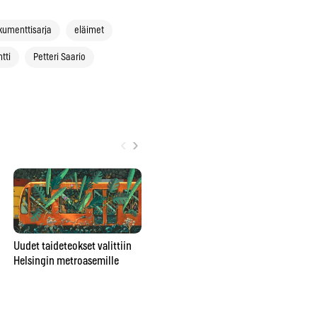
kumenttisarja
eläimet
tti
Petteri Saario
‹
›
Poromuijasta
Uudet taideteokset valittiin
pesunkestäväksi poppariksi –
Helsingin metroasemille
Gr
Julia Rautio: ”Parasta on, että
ar
valmiiksi ei tulla koskaan”
vu
va