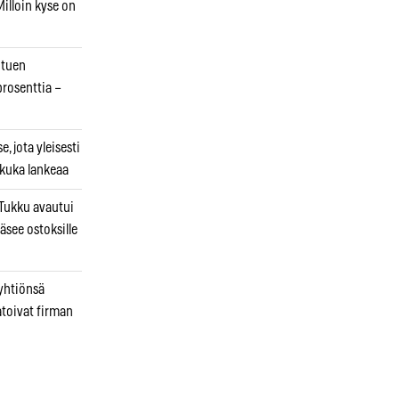
illoin kyse on
otuen
prosenttia –
, jota yleisesti
 kuka lankeaa
ukku avautui
äsee ostoksille
 yhtiönsä
atoivat firman