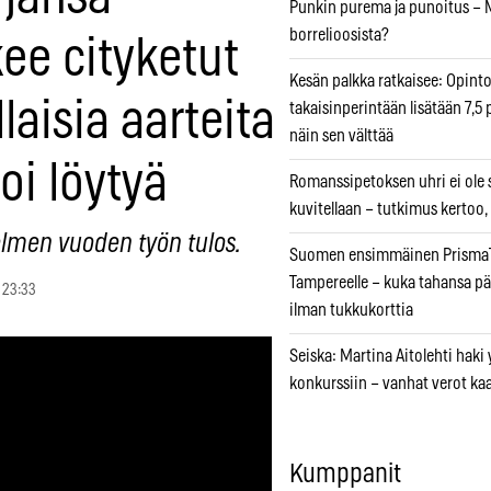
Punkin purema ja punoitus – M
borrelioosista?
kee cityketut
Kesän palkka ratkaisee: Opint
llaisia aarteita
takaisinperintään lisätään 7,5 
näin sen välttää
oi löytyä
Romanssipetoksen uhri ei ole se
kuvitellaan – tutkimus kertoo,
olmen vuoden työn tulos.
Suomen ensimmäinen PrismaT
Tampereelle – kuka tahansa pä
 23:33
ilman tukkukorttia
Seiska: Martina Aitolehti haki
konkurssiin – vanhat verot ka
Kumppanit