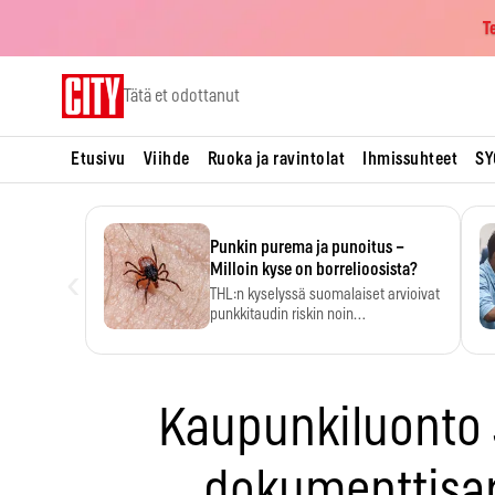
T
Skip
Tätä et odottanut
to
content
Etusivu
Viihde
Ruoka ja ravintolat
Ihmissuhteet
SY
Punkin purema ja punoitus –
‹
Milloin kyse on borrelioosista?
THL:n kyselyssä suomalaiset arvioivat
punkkitaudin riskin noin
kymmenkertaiseksi…
Kaupunkiluonto
dokumenttisar