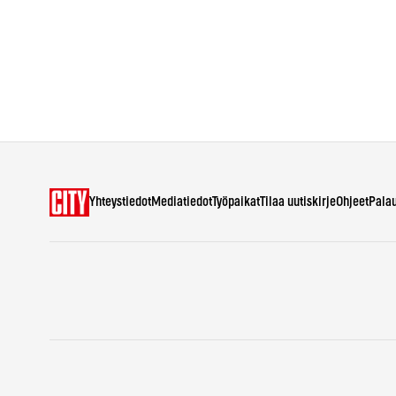
Yhteystiedot
Mediatiedot
Työpaikat
Tilaa uutiskirje
Ohjeet
Pala