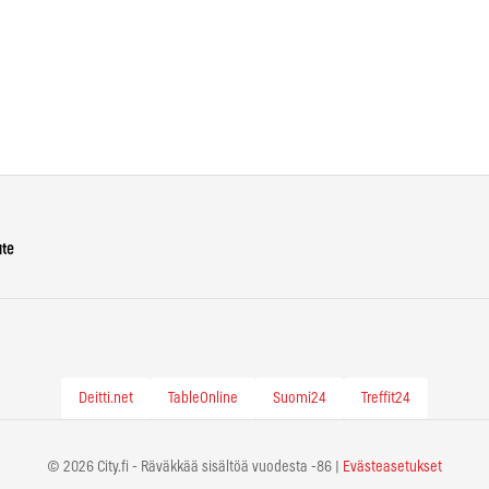
ute
Deitti.net
TableOnline
Suomi24
Treffit24
© 2026 City.fi - Räväkkää sisältöä vuodesta -86 |
Evästeasetukset