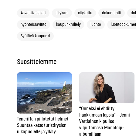
Asvalttiviidakot
citykani
citykettu
dokumentti
do
hyönteisravinto
kaupunkiviljely
luonto
luontodokumen
Syötävä kaupunki
Suosittelemme
“Onneksi ei ehditty
hankkimaan lapsia” – Jenni
Teneriffan piilotetut helmet –
Vartiainen kipuilee
Suuntaa katse turistirysien
vilpittömästi Monologi-
ulkopuolelle ja ylläty
albumillaan