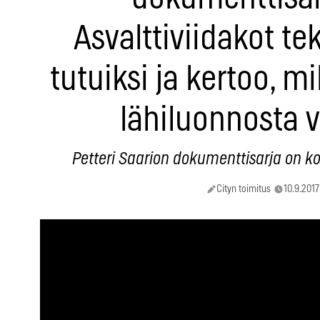
Asvalttiviidakot te
tutuiksi ja kertoo, mi
lähiluonnosta v
Petteri Saarion dokumenttisarja on k
Cityn toimitus
10.9.2017