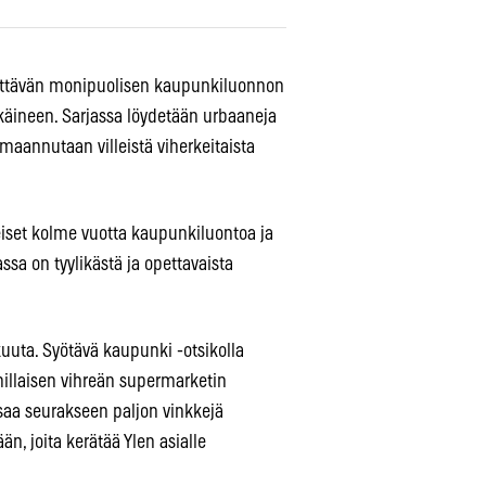
tyttävän monipuolisen kaupunkiluonnon
kkäineen. Sarjassa löydetään urbaaneja
rmaannutaan villeistä viherkeitaista
iset kolme vuotta kaupunkiluontoa ja
ssa on tyylikästä ja opettavaista
uta. Syötävä kaupunki -otsikolla
millaisen vihreän supermarketin
 saa seurakseen paljon vinkkejä
n, joita kerätää Ylen asialle