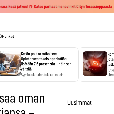
erassikesä jatkuu! 🍺 Katso parhaat menovinkit Cityn Terassioppaasta
Ö!-viikot
Kesän palkka ratkaisee:
Roma
Opintotuen takaisinperintään
jota
lisätään 7,5 prosenttia – näin sen
tutk
välttää
Tutk
Syyslukukauden tukikuukausien
uhrej
määrä ratkeaa sillä, mitä kesällä
ehti…
 saa oman
Uusimmat
jansa –