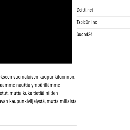
Deitti.net
TableOnline
Suomi24
eekseen suomalaisen kaupunkiluonnon.
 saamme nauttia ympärillämme
-ketut, mutta kuka tietää niiden
van kaupunkiviljelystä, mutta millaista