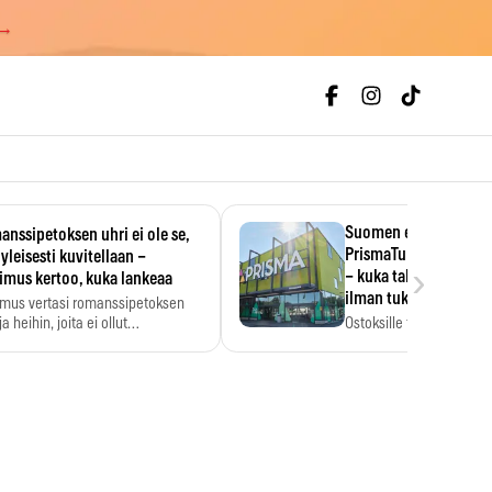
 →
Suomen ensimmäine
nssipetoksen uhri ei ole se,
PrismaTukku avautui 
 yleisesti kuvitellaan –
›
– kuka tahansa pääsee
imus kertoo, kuka lankeaa
ilman tukkukorttia
imus vertasi romanssipetoksen
a heihin, joita ei ollut…
Ostoksille tarvitse tukku
yksikköhinta kannattaa t