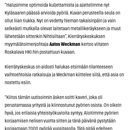
“Halusimme optimoida kuljettamista ja ajattelimme nyt
Kyläsaaren päässä arvioida pyöriä. Kuvan perusteella seula on
ollut liian tiukka. Nyt on vedetty hieman takaisinpäin ja vain
selkeästi mutkalla olevat laitetaan metallikeräykseen ja muut
lähetetään sittenkin Nihtisiltaan”, Kierrätyskeskuksen
myymälätoimenjohtaja
Aatos Weckman
kertoo viitaten
Roskalava HKI:hin postattuun kuvaan.
Kierrätyskeskus on aidosti halukas etsimään tilanteeseen
vaihtoehtoisia ratkaisuja ja Weckman kiittelee siitä, että asia on
nostettu esiin.
“Kiitos tämän uutisoinnin äsken soitti kaveri, joka oli
perustamassa yritystä ja kiinnostunut pyörien osista. On oikein
hyvä, jos erilaisia yhteistyökuvioita syntyy. Aloitimme pyörien
korjaamisen nelisen vuotta sitten ja tänä päivänä pystytään
korjaamaan 2000 pyörää vuositasolla. Tätä pitää edelleen