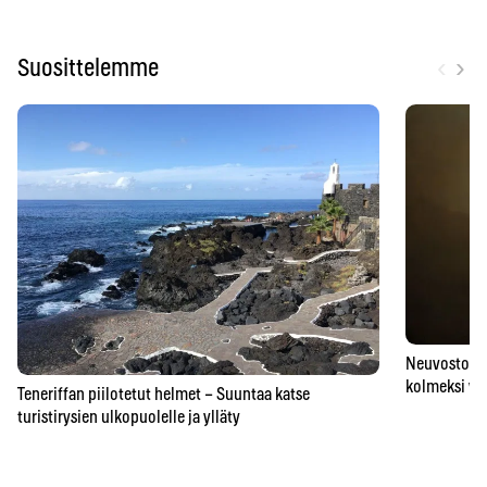
‹
›
Suosittelemme
Neuvostoaik
kolmeksi vu
Teneriffan piilotetut helmet – Suuntaa katse
turistirysien ulkopuolelle ja ylläty