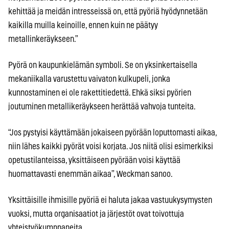
kehittää ja meidän intresseissä on, että pyöriä hyödynnetään
kaikilla muilla keinoille, ennen kuin ne päätyy
metallinkeräykseen.”
Pyörä on kaupunkielämän symboli. Se on yksinkertaisella
mekaniikalla varustettu vaivaton kulkupeli, jonka
kunnostaminen ei ole rakettitiedettä. Ehkä siksi pyörien
joutuminen metallikeräykseen herättää vahvoja tunteita.
“Jos pystyisi käyttämään jokaiseen pyörään loputtomasti aikaa,
niin lähes kaikki pyörät voisi korjata. Jos niitä olisi esimerkiksi
opetustilanteissa, yksittäiseen pyörään voisi käyttää
huomattavasti enemmän aikaa”, Weckman sanoo.
Yksittäisille ihmisille pyöriä ei haluta jakaa vastuukysymysten
vuoksi, mutta organisaatiot ja järjestöt ovat toivottuja
yhteistyökumppaneita.