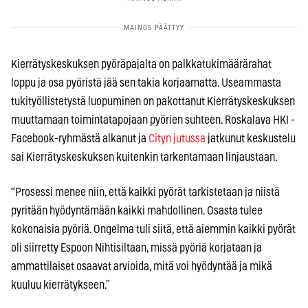
Kierrätyskeskuksen pyöräpajalta on palkkatukimäärärahat
loppu ja osa pyöristä jää sen takia korjaamatta. Useammasta
tukityöllistetystä luopuminen on pakottanut Kierrätyskeskuksen
muuttamaan toimintatapojaan pyörien suhteen. Roskalava HKI -
Facebook-ryhmästä alkanut ja
Cityn jutussa
jatkunut keskustelu
sai Kierrätyskeskuksen kuitenkin tarkentamaan linjaustaan.
“Prosessi menee niin, että kaikki pyörät tarkistetaan ja niistä
pyritään hyödyntämään kaikki mahdollinen. Osasta tulee
kokonaisia pyöriä. Ongelma tuli siitä, että aiemmin kaikki pyörät
oli siirretty Espoon Nihtisiltaan, missä pyöriä korjataan ja
ammattilaiset osaavat arvioida, mitä voi hyödyntää ja mikä
kuuluu kierrätykseen.”