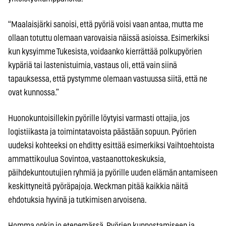
“Maalaisjärki sanoisi, että pyöriä voisi vaan antaa, mutta me
ollaan totuttu olemaan varovaisia näissä asioissa. Esimerkiksi
kun kysyimme Tukesista, voidaanko kierrättää polkupyörien
kypäriä tai lastenistuimia, vastaus oli, että vain siinä
tapauksessa, että pystymme olemaan vastuussa siitä, että ne
ovat kunnossa.”
Huonokuntoisillekin pyörille löytyisi varmasti ottajia, jos
logistiikasta ja toimintatavoista päästään sopuun. Pyörien
uudeksi kohteeksi on ehditty esittää esimerkiksi Vaihtoehtoista
ammattikoulua Sovintoa, vastaanottokeskuksia,
päihdekuntoutujien ryhmiä ja pyörille uuden elämän antamiseen
keskittyneitä pyöräpajoja. Weckman pitää kaikkia näitä
ehdotuksia hyvinä ja tutkimisen arvoisena.
Homma onkin jo etenemässä. Pyörien kunnostamiseen ja