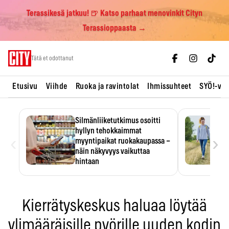
Terassikesä jatkuu! 🍺 Katso parhaat menovinkit Cityn
Terassioppaasta →
Skip
Tätä et odottanut
to
content
Etusivu
Viihde
Ruoka ja ravintolat
Ihmissuhteet
SYÖ!-vii
Silmänliiketutkimus osoitti
hyllyn tehokkaimmat
‹
›
myyntipaikat ruokakaupassa –
näin näkyvyys vaikuttaa
hintaan
Tuotteen paikka hyllyssä
ratkaisee, huomataanko se.
Kauppiaat hyödyntävät…
Kierrätyskeskus haluaa löytää
ylimääräisille pyörille uuden kodin