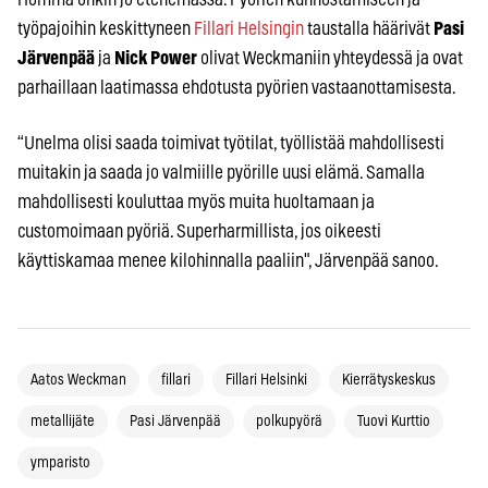
työpajoihin keskittyneen
Fillari Helsingin
taustalla häärivät
Pasi
Järvenpää
ja
Nick Power
olivat Weckmaniin yhteydessä ja ovat
parhaillaan laatimassa ehdotusta pyörien vastaanottamisesta.
“Unelma olisi saada toimivat työtilat, työllistää mahdollisesti
muitakin ja saada jo valmiille pyörille uusi elämä. Samalla
mahdollisesti kouluttaa myös muita huoltamaan ja
customoimaan pyöriä. Superharmillista, jos oikeesti
käyttiskamaa menee kilohinnalla paaliin", Järvenpää sanoo.
Aatos Weckman
fillari
Fillari Helsinki
Kierrätyskeskus
metallijäte
Pasi Järvenpää
polkupyörä
Tuovi Kurttio
ymparisto