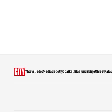
Yhteystiedot
Mediatiedot
Työpaikat
Tilaa uutiskirje
Ohjeet
Pala