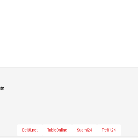
ute
Deitti.net
TableOnline
Suomi24
Treffit24