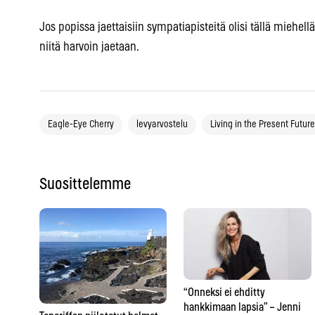
Jos popissa jaettaisiin sympatiapisteitä olisi tällä miehell
niitä harvoin jaetaan.
Eagle-Eye Cherry
levyarvostelu
Living in the Present Future
Suosittelemme
“Onneksi ei ehditty
hankkimaan lapsia” – Jenni