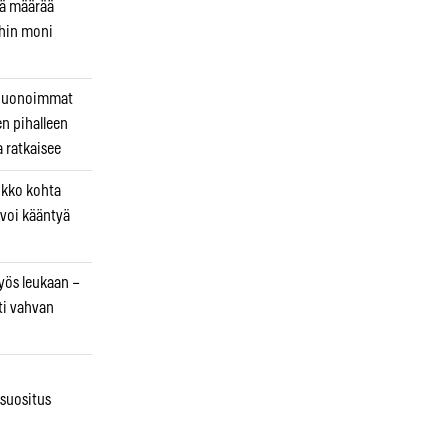
kä määrää
ihin moni
 huonoimmat
en pihalleen
a ratkaisee
ikko kohta
 voi kääntyä
myös leukaan –
ti vahvan
osuositus
n