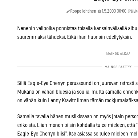
Roope lehtinen
1.5.2000 00:00
(Päivit
Nenehin velipoika ponnistaa toisella kansainvälisellä al
suuremmaksi tähdeksi. Eikä ihan huonoin edellytyksin.
Sillä Eagle-Eye Cherryn perussoundi on juurevan retrosti
Mukana on vähän bluesia ja soulia, mutta samalla ennenk
on vähän kuin Lenny Kravitz ilman tämän rockjumalafiksa
Samalla tavalla hänen musiikissaan on myös jotain persoo
erikoista. Liian monen biisin kohdalla tulee mieleen, että 
Eagle-Eye Cherryn biisi”. Itse asiassa se tulee mieleen me