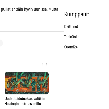
ä pullat erittäin hyvin uunissa. Mutta
Kumppanit
Deitti.net
TableOnline
Suomi24
‹
›
Poromuijasta
Uudet taideteokset valittiin
pesunkestäväksi poppariksi –
Helsingin metroasemille
Gr
Julia Rautio: ”Parasta on, että