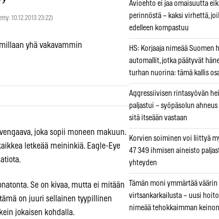
Avioehto ei jaa omaisuutta ei
perinnöstä – kaksi virhettä, jo
etty: 10.12.2013 23:22)
edelleen kompastuu
bumillaan yhä vakavammin
HS: Korjaaja nimeää Suomen
automallit, jotka päätyvät hän
turhan nuorina: tämä kallis os
Aggressiivisen rintasyövän he
paljastui – syöpäsolun ahneus
sitä itseään vastaan
 svengaava, joka sopii moneen makuun.
Korvien soiminen voi liittyä 
aikkea letkeää meininkiä. Eagle-Eye
47 349 ihmisen aineisto paljas
atiota.
yhteyden
Tämän moni ymmärtää väärin
natonta. Se on kivaa, mutta ei mitään
virtsankarkailusta – uusi hoit
“tämä on juuri sellainen tyypillinen
nimeää tehokkaimman keino
lkein jokaisen kohdalla.