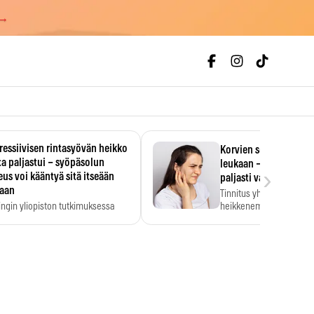
 →
essiivisen rintasyövän heikko
Korvien soiminen voi 
a paljastui – syöpäsolun
leukaan – 47 349 ihmi
›
us voi kääntyä sitä itseään
paljasti vahvan yhtey
taan
Tinnitus yhdistetään ku
ingin yliopiston tutkimuksessa
heikkenemiseen. Meta-a
aktiivisen rintasyövän kasvu
kertoo, että myös…
stui.