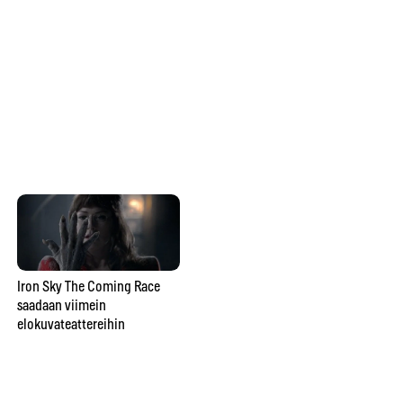
ar
valmiiksi ei tulla koskaan”
vu
va
ma
Kuinka vangitset loistavan
luonto-otoksen? Konsta
Punkka painottaa omaa
näkemystä valokuvaamisessa
Iron Sky The Coming Race
saadaan viimein
Ka
elokuvateattereihin
Op
Bo