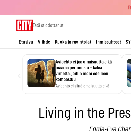
T
Skip
Tätä et odottanut
to
content
Etusivu
Viihde
Ruoka ja ravintolat
Ihmissuhteet
SY
Avioehto ei jaa omaisuutta eikä
määrää perinnöstä – kaksi
‹
virhettä, joihin moni edelleen
kompastuu
Avioehto ei siirrä omaisuutta eikä
ratkaise perintöasioita.
Living in the Pre
Eagle-Eye Cher