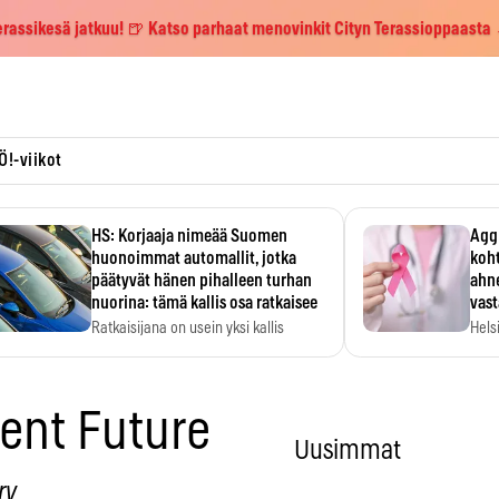
erassikesä jatkuu! 🍺 Katso parhaat menovinkit Cityn Terassioppaasta
Ö!-viikot
HS: Korjaaja nimeää Suomen
Aggr
huonoimmat automallit, jotka
koht
päätyvät hänen pihalleen turhan
ahne
nuorina: tämä kallis osa ratkaisee
vas
Ratkaisijana on usein yksi kallis
Hels
komponentti.
MYC-
hida
sent Future
Uusimmat
ry