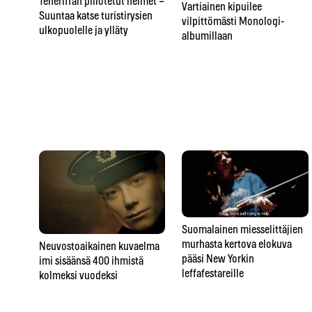
Teneriffan piilotetut helmet –
Vartiainen kipuilee
Suuntaa katse turistirysien
vilpittömästi Monologi-
ulkopuolelle ja ylläty
albumillaan
Suomalainen miesselittäjien
murhasta kertova elokuva
Neuvostoaikainen kuvaelma
pääsi New Yorkin
imi sisäänsä 400 ihmistä
leffafestareille
kolmeksi vuodeksi