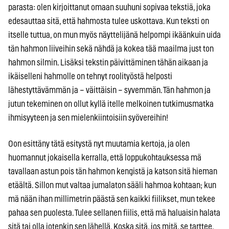
parasta: olen kirjoittanut omaan suuhuni sopivaa tekstiä, joka
edesauttaa sitä, että hahmosta tulee uskottava. Kun teksti on
itselle tuttua, on mun myös näyttelijänä helpompi ikäänkuin uida
tän hahmon liiveihin sekä nähdä ja kokea tää maailma just ton
hahmon silmin. Lisäksi tekstin päivittäminen tähän aikaan ja
ikäiselleni hahmolle on tehnyt roolityöstä helposti
lähestyttävämmän ja – väittäisin – syvemmän. Tän hahmon ja
jutun tekeminen on ollut kyllä itelle melkoinen tutkimusmatka
ihmisyyteen ja sen mielenkiintoisiin syövereihin!
Oon esittäny tätä esitystä nyt muutamia kertoja, ja olen
huomannut jokaisella kerralla, että loppukohtauksessa mä
tavallaan astun pois tän hahmon kengistä ja katson sitä hieman
etäältä. Sillon mut valtaa jumalaton sääli hahmoa kohtaan; kun
mä nään ihan millimetrin päästä sen kaikki fiilikset, mun tekee
pahaa sen puolesta. Tulee sellanen fiilis, että mä haluaisin halata
sitä tai olla jotenkin sen lähellä. Koska sitä, jos mitä, se tarttee.