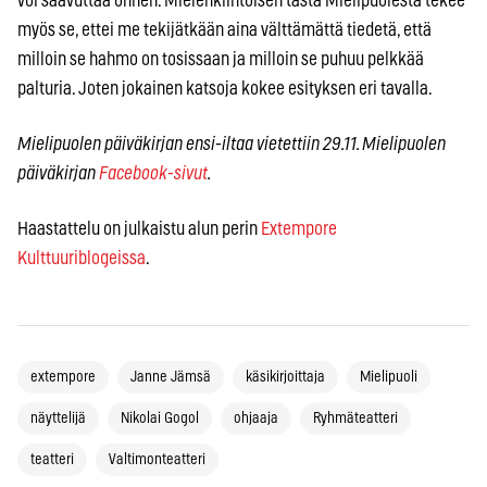
voi saavuttaa onnen. Mielenkiintoisen tästä Mielipuolesta tekee
myös se, ettei me tekijätkään aina välttämättä tiedetä, että
milloin se hahmo on tosissaan ja milloin se puhuu pelkkää
palturia. Joten jokainen katsoja kokee esityksen eri tavalla.
Mielipuolen päiväkirjan ensi-iltaa vietettiin 29.11. Mielipuolen
päiväkirjan
Facebook-sivut
.
Haastattelu on julkaistu alun perin
Extempore
Kulttuuriblogeissa
.
extempore
Janne Jämsä
käsikirjoittaja
Mielipuoli
näyttelijä
Nikolai Gogol
ohjaaja
Ryhmäteatteri
teatteri
Valtimonteatteri