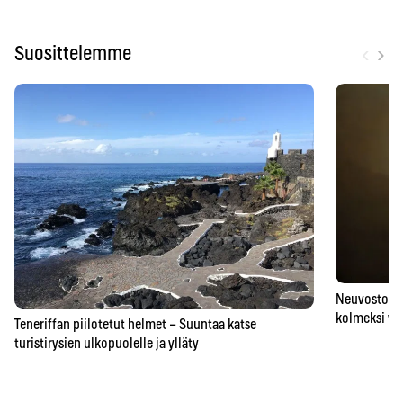
‹
›
Suosittelemme
Neuvostoaik
kolmeksi vu
Teneriffan piilotetut helmet – Suuntaa katse
turistirysien ulkopuolelle ja ylläty