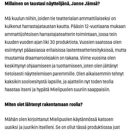
Millainen on taustasi näyttelijänä, Janne Jämsä?
Mä kuulun niihin, joiden tie teatterialan ammattilaiseksi on
kulkenut harrastajataustan kautta. Pääsin 12-vuotiaana mukaan
ammattijohtoisen harrastajateatterin toimintaan, jossa tein
kuuden vuoden ajan liki 30 produktiota. Vuosien saatossa olen
esiintynyt pääasiassa erilaisissa lastenteatteriesityksissä, mutta
muutamia draamaroolejakin on takana. Viime vuosina olen
keskittynyt ohjaamiseen ja tuottamiseen, joten olen jättänyt
tietoisesti näyttelemisen paremmille. Olen aikaisemmin tehnyt
kaksikin sooloesitystä lapsille, ja ajattelin nyt toden teolla
haastaa itseni ja hypätä Mielipuolen suuriin saappaisiin.
Miten olet lähtenyt rakentamaan roolia?
Mähän olen kirjoittanut Mielipuolen käytännössä katsoen
uusiksi ja juurikin itselleni. Se on ollut tässä produktiossa just