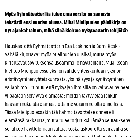
Myös Ryhmäteatterilta tulee oma versionsa samasta
tekstistä ensi vuoden alussa. Miksi Mielipuolen päiväkirja on
nyt ajankohtainen, mikä siinä kiehtoo nykyteatterin tekijöitä?
Hauskaa, että Ryhmäteatterin Esa Leskinen ja Sami Keski-
Vähälä kirjottavat myös Mielipuolen uusiksi, mutta myös
kirjoittavat sovituksensa useammalle näyttelijälle. Mua itseäni
kiehtoo Mielipuolessa yksilön suhde yhteiskuntaan, yksilön
eristäytyminen yhteiskunnasta, yksinäisyys ja syrjäytyminen,
vallanhimo… tuntuu, että nykyajan ihmisillä on valtavat paineet
ylipäätään selviytyä elämästä; meidän täytyy elää jonkun
kaavan mukaista elämää, jotta me voisimme olla onnellisia.
Tässä Mielipuolessakin tää hahmo tavoittelee onnea eli
elämänsä rakkautta, mutta tulee torjutuksi. Tämän seurauksena
se lähtee havittelemaan valtaa, koska uskoo, että sen avulla se