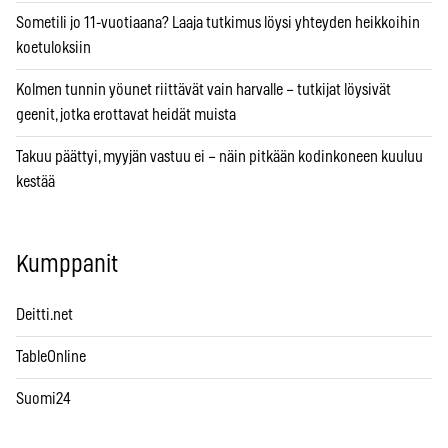
Sometili jo 11-vuotiaana? Laaja tutkimus löysi yhteyden heikkoihin
koetuloksiin
Kolmen tunnin yöunet riittävät vain harvalle – tutkijat löysivät
geenit, jotka erottavat heidät muista
Takuu päättyi, myyjän vastuu ei – näin pitkään kodinkoneen kuuluu
kestää
Kumppanit
Deitti.net
TableOnline
Suomi24