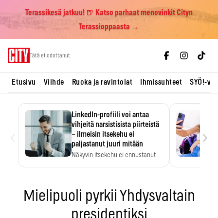
Terassikesä jatkuu! 🍺 Katso parhaat menovinkit Cityn
Terassioppaasta →
Skip
Tätä et odottanut
to
content
Etusivu
Viihde
Ruoka ja ravintolat
Ihmissuhteet
SYÖ!-vii
LinkedIn-profiili voi antaa
vihjeitä narsistisista piirteistä
‹
›
– ilmeisin itsekehu ei
paljastanut juuri mitään
Näkyvin itsekehu ei ennustanut
narsistisia piirteitä.
Mielipuoli pyrkii Yhdysvaltain
presidentiksi