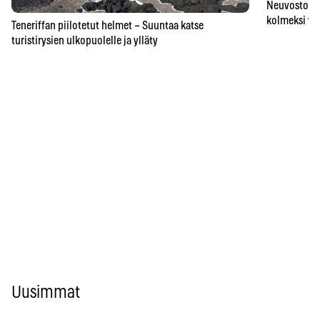
Neuvostoaik
kolmeksi vu
Teneriffan piilotetut helmet – Suuntaa katse
turistirysien ulkopuolelle ja ylläty
Uusimmat