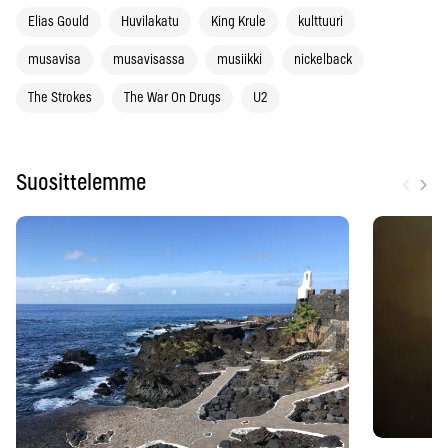
Elias Gould
Huvilakatu
King Krule
kulttuuri
musavisa
musavisassa
musiikki
nickelback
The Strokes
The War On Drugs
U2
‹
›
Suosittelemme