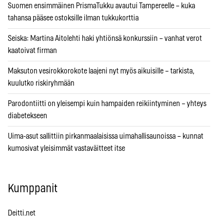
Suomen ensimmäinen PrismaTukku avautui Tampereelle – kuka
tahansa pääsee ostoksille ilman tukkukorttia
Seiska: Martina Aitolehti haki yhtiönsä konkurssiin – vanhat verot
kaatoivat firman
Maksuton vesirokkorokote laajeni nyt myös aikuisille – tarkista,
kuulutko riskiryhmään
Parodontiitti on yleisempi kuin hampaiden reikiintyminen – yhteys
diabetekseen
Uima-asut sallittiin pirkanmaalaisissa uimahallisaunoissa – kunnat
kumosivat yleisimmät vastaväitteet itse
Kumppanit
Deitti.net