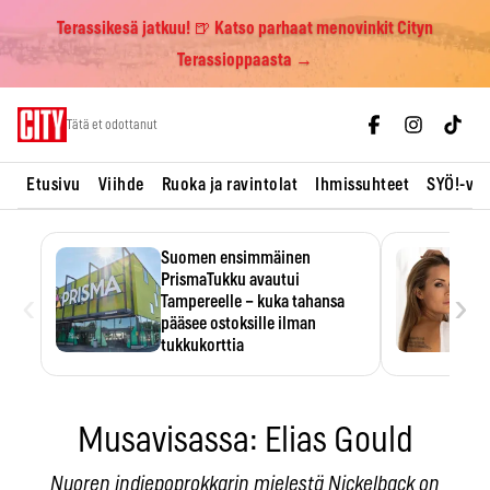
Terassikesä jatkuu! 🍺 Katso parhaat menovinkit Cityn
Terassioppaasta →
Skip
Tätä et odottanut
to
content
Etusivu
Viihde
Ruoka ja ravintolat
Ihmissuhteet
SYÖ!-vii
Suomen ensimmäinen
PrismaTukku avautui
‹
›
Tampereelle – kuka tahansa
pääsee ostoksille ilman
tukkukorttia
Ostoksille tarvitse tukkukorttia,
mutta yksikköhinta kannattaa
tarkistaa itse.
Musavisassa: Elias Gould
Nuoren indiepoprokkarin mielestä Nickelback on