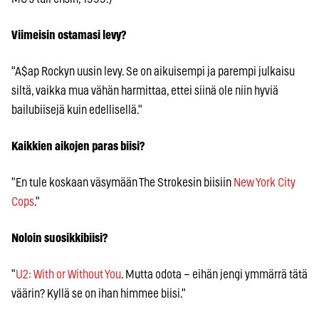
Viimeisin ostamasi levy?
"A$ap Rockyn uusin levy. Se on aikuisempi ja parempi julkaisu
siltä, vaikka mua vähän harmittaa, ettei siinä ole niin hyviä
bailubiisejä kuin edellisellä."
Kaikkien aikojen paras biisi?
"En tule koskaan väsymään The Strokesin biisiin
New York City
Cops
."
Noloin suosikkibiisi?
"
U2: With or Without You
. Mutta odota – eihän jengi ymmärrä tätä
väärin? Kyllä se on ihan himmee biisi."