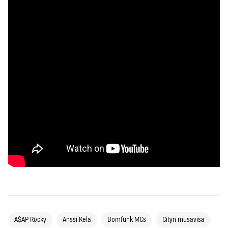
A$AP Rocky
Anssi Kela
Bomfunk MCs
Cityn musavisa