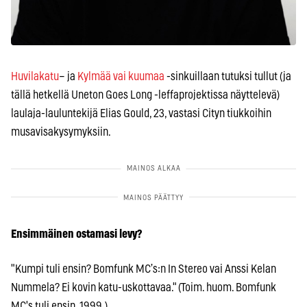
Huvilakatu
– ja
Kylmää vai kuumaa
-sinkuillaan tutuksi tullut (ja
tällä hetkellä Uneton Goes Long -leffaprojektissa näyttelevä)
laulaja-lauluntekijä Elias Gould, 23, vastasi Cityn tiukkoihin
musavisakysymyksiin.
Ensimmäinen ostamasi levy?
"Kumpi tuli ensin? Bomfunk MC’s:n In Stereo vai Anssi Kelan
Nummela? Ei kovin katu-uskottavaa." (Toim. huom. Bomfunk
MC's tuli ensin, 1999.)