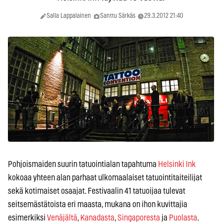
Salla Lappalainen
Santtu Särkäs
29.3.2012 21:40
Pohjoismaiden suurin tatuointialan tapahtuma
Helsinki Ink
kokoaa yhteen alan parhaat ulkomaalaiset tatuointitaiteilijat
sekä kotimaiset osaajat. Festivaalin 41 tatuoijaa tulevat
seitsemästätoista eri maasta, mukana on ihon kuvittajia
esimerkiksi
Venäjältä
,
Kanadasta
,
Singaporesta
ja
Puolasta
.