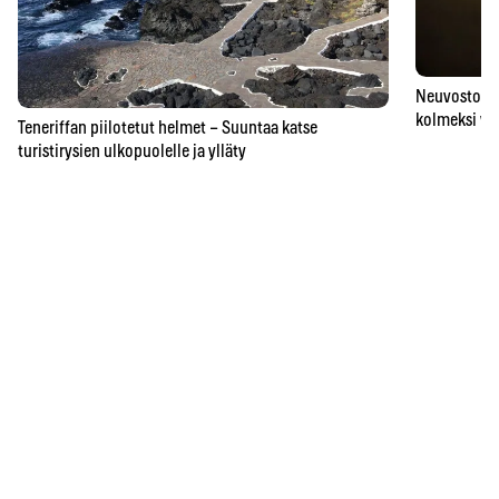
Neuvostoaik
kolmeksi vu
Teneriffan piilotetut helmet – Suuntaa katse
turistirysien ulkopuolelle ja ylläty