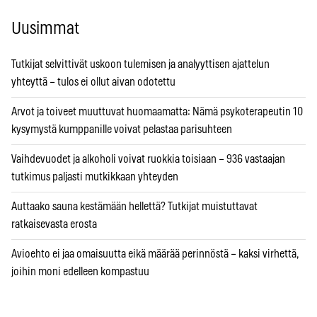
Uusimmat
Tutkijat selvittivät uskoon tulemisen ja analyyttisen ajattelun
yhteyttä – tulos ei ollut aivan odotettu
Arvot ja toiveet muuttuvat huomaamatta: Nämä psykoterapeutin 10
kysymystä kumppanille voivat pelastaa parisuhteen
Vaihdevuodet ja alkoholi voivat ruokkia toisiaan – 936 vastaajan
tutkimus paljasti mutkikkaan yhteyden
Auttaako sauna kestämään hellettä? Tutkijat muistuttavat
ratkaisevasta erosta
Avioehto ei jaa omaisuutta eikä määrää perinnöstä – kaksi virhettä,
joihin moni edelleen kompastuu