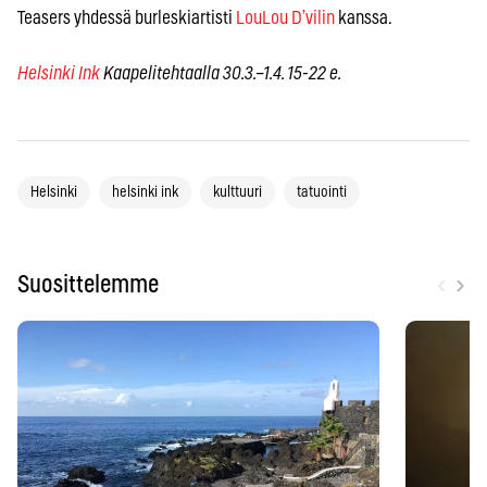
Teasers yhdessä burleskiartisti
LouLou D’vilin
kanssa.
Helsinki Ink
Kaapelitehtaalla 30.3.–1.4. 15-22 e.
Helsinki
helsinki ink
kulttuuri
tatuointi
‹
›
Suosittelemme