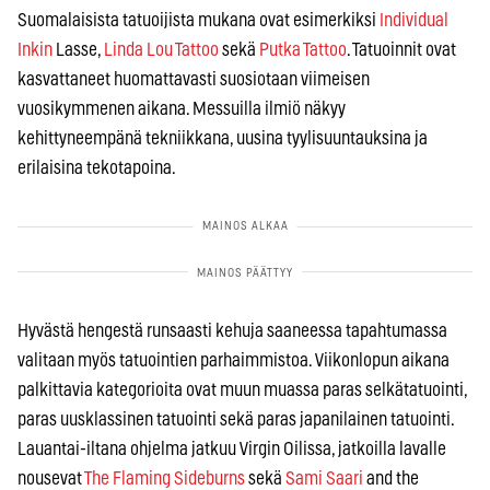
Suomalaisista tatuoijista mukana ovat esimerkiksi
Individual
Inkin
Lasse,
Linda Lou Tattoo
sekä
Putka Tattoo
. Tatuoinnit ovat
kasvattaneet huomattavasti suosiotaan viimeisen
vuosikymmenen aikana. Messuilla ilmiö näkyy
kehittyneempänä tekniikkana, uusina tyylisuuntauksina ja
erilaisina tekotapoina.
Hyvästä hengestä runsaasti kehuja saaneessa tapahtumassa
valitaan myös tatuointien parhaimmistoa. Viikonlopun aikana
palkittavia kategorioita ovat muun muassa paras selkätatuointi,
paras uusklassinen tatuointi sekä paras japanilainen tatuointi.
Lauantai-iltana ohjelma jatkuu Virgin Oilissa, jatkoilla lavalle
nousevat
The Flaming Sideburns
sekä
Sami Saari
and the