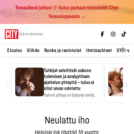
Terassikesä jatkuu! 🍺 Katso parhaat menovinkit Cityn
Terassioppaasta →
Skip
Tätä et odottanut
to
content
Etusivu
Viihde
Ruoka ja ravintolat
Ihmissuhteet
SYÖ!-vii
Tutkijat selvittivät uskoon
tulemisen ja analyyttisen
‹
›
ajattelun yhteyttä – tulos ei
ollut aivan odotettu
Vahvin yhteys ei löytynyt sieltä,
mistä sitä odotettiin.
Neulattu iho
Helsinki Ink täyttää 18 vuotta.