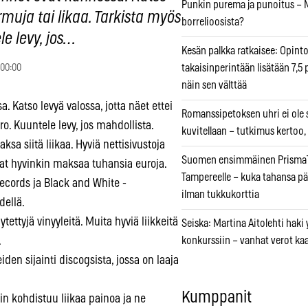
Punkin purema ja punoitus – M
armuja tai likaa. Tarkista myös
borrelioosista?
le levy, jos…
Kesän palkka ratkaisee: Opint
 00:00
takaisinperintään lisätään 7,5 
näin sen välttää
. Katso levyä valossa, jotta näet ettei
Romanssipetoksen uhri ei ole se
ero. Kuuntele levy, jos mahdollista.
kuvitellaan – tutkimus kertoo,
aksa siitä liikaa. Hyviä nettisivustoja
Suomen ensimmäinen PrismaT
vat hyvinkin maksaa tuhansia euroja.
Tampereelle – kuka tahansa pä
ecords ja Black and White -
ilman tukkukorttia
dellä.
tettyjä vinyyleitä. Muita hyviä liikkeitä
Seiska: Martina Aitolehti haki
.
konkurssiin – vanhat verot ka
eiden sijainti discogsista, jossa on laaja
Kumppanit
hin kohdistuu liikaa painoa ja ne