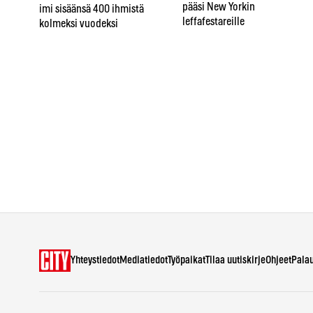
pääsi New Yorkin
imi sisäänsä 400 ihmistä
leffafestareille
kolmeksi vuodeksi
Yhteystiedot
Mediatiedot
Työpaikat
Tilaa uutiskirje
Ohjeet
Pala