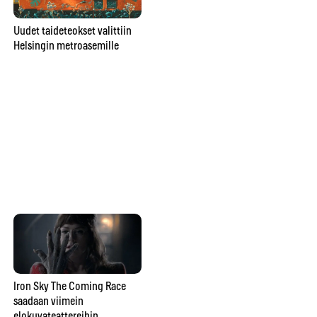
Poromuijasta
Uudet taideteokset valittiin
pesunkestäväksi poppariksi –
Helsingin metroasemille
Gr
Julia Rautio: ”Parasta on, että
ar
valmiiksi ei tulla koskaan”
vu
va
ma
Kuinka vangitset loistavan
luonto-otoksen? Konsta
Punkka painottaa omaa
näkemystä valokuvaamisessa
Iron Sky The Coming Race
saadaan viimein
Ka
elokuvateattereihin