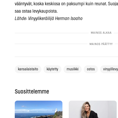
vääntyvät, koska keskiosa on paksumpi kuin reunat. Suojaa
saa ostaa levykaupoista.
Lähde: Vinyylikeräilijä Herman Isoaho
kansalaistaito
käytetty
musiikki
ostos
vinyylilevy
Suosittelemme