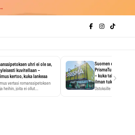
 →
Suomen ensimmäine
nssipetoksen uhri ei ole se,
PrismaTukku avautui 
 yleisesti kuvitellaan –
›
– kuka tahansa pääsee
imus kertoo, kuka lankeaa
ilman tukkukorttia
imus vertasi romanssipetoksen
a heihin, joita ei ollut…
Ostoksille tarvitse tukku
yksikköhinta kannattaa t