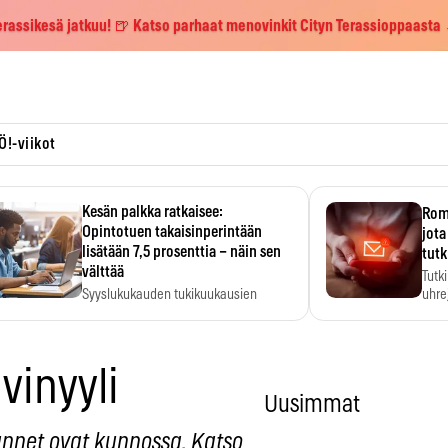
erassikesä jatkuu! 🍺 Katso parhaat menovinkit Cityn Terassioppaasta
Ö!-viikot
Kesän palkka ratkaisee:
Roma
Opintotuen takaisinperintään
jota
lisätään 7,5 prosenttia – näin sen
tutk
välttää
Tutk
Syyslukukauden tukikuukausien
uhrej
määrä ratkeaa sillä, mitä kesällä
ehti…
vinyyli
Uusimmat
kannet ovat kunnossa. Katso