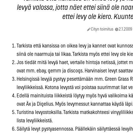
levyä valossa, jotta näet ettei siinä ole na
ettei levy ole kiero. Kuunte
Cityn toimitus
2.1.2009
Tarkista että kansissa on oikea levy ja kannet ovat kunnossa
siinä ole naarmuja tai likaa. Tarkista myös ettei levy ole ki
Jos tiedät mitä levyä haet, vertaile hintoja netissä, jottet m
ovat mm. ebay, gemm ja discogs. Harvinaiset levyt saatta
Helsingissä levyjä pystyy pesettämään mm. Green Grass R
levyliikkeissä. Kotona levystä voi poistaa suurimmat liat ve
Edellä mainituista liikkeistä löytyy myös hyvä valikoima käy
ovat Äx ja Digelius. Myös levymessut kannattaa käydä läpi
Turistina levyostoksilla. Tarkista matkakohteesi vinyyliliikk
lista levyliikkeistä.
Säilytä levyt pystyasennossa. Päällekäin säilyttäessä levyi