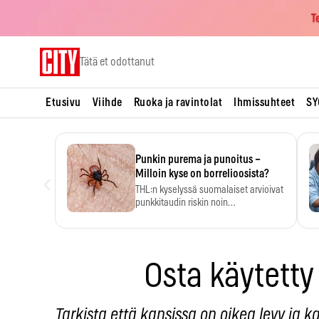
T
Skip
Tätä et odottanut
to
content
Etusivu
Viihde
Ruoka ja ravintolat
Ihmissuhteet
SY
Punkin purema ja punoitus –
‹
Milloin kyse on borrelioosista?
THL:n kyselyssä suomalaiset arvioivat
punkkitaudin riskin noin
kymmenkertaiseksi…
Osta käytetty 
Tarkista että kansissa on oikea levy ja 