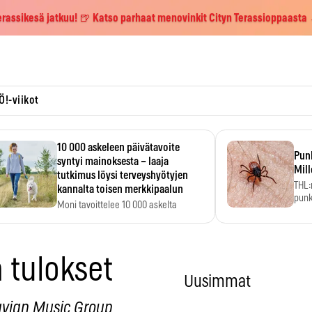
erassikesä jatkuu! 🍺 Katso parhaat menovinkit Cityn Terassioppaasta
Ö!-viikot
10 000 askeleen päivätavoite
Pun
syntyi mainoksesta – laaja
Mill
tutkimus löysi terveyshyötyjen
THL:
kannalta toisen merkkipaalun
punk
Moni tavoittelee 10 000 askelta
kym
päivässä, vaikka luku…
 tulokset
Uusimmat
avian Music Group