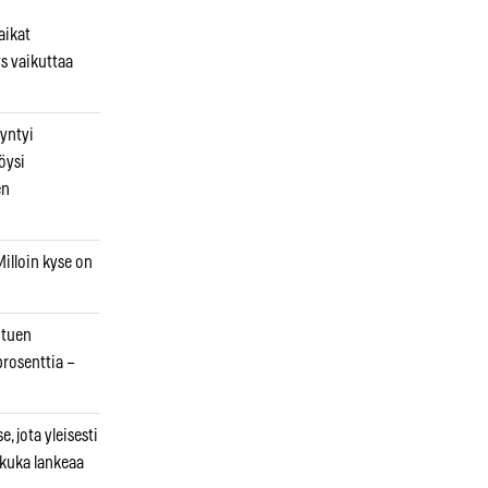
aikat
s vaikuttaa
syntyi
öysi
en
illoin kyse on
otuen
prosenttia –
, jota yleisesti
 kuka lankeaa