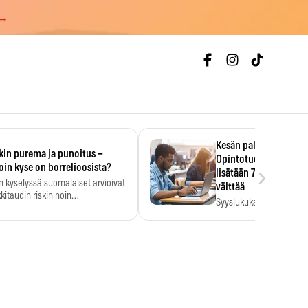
 →
Kesän palkka ratkaise
kin purema ja punoitus –
Opintotuen takaisinp
›
oin kyse on borrelioosista?
lisätään 7,5 prosentti
n kyselyssä suomalaiset arvioivat
välttää
kitaudin riskin noin
Syyslukukauden tukikuu
menkertaiseksi…
määrä ratkeaa sillä, mit
ehti…