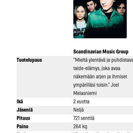
Scandinavian Music Group
Tuotelupaus
”Mieltä ylentävä ja puhdistav
taide-elämys, joka avaa
näkemään arjen ja ihmiset
ympärilläsi toisin.” Joel
Melasniemi
Ikä
2 vuotta
Jäseniä
Neljä
Pituus
721 senttiä
Paino
264 kg