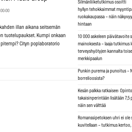
Silmänliiketutkimus osoitti
hyllyn tehokkaimmat myyntip
 00:00
ruokakaupassa – näin näkyvyy
hintaan
y kahden illan aikana seitsemän
iden tuotelupaukset. Kumpi onkaan
10 000 askeleen päivätavoite 
itempi? Cityn poplaboratorio
mainoksesta – laaja tutkimus l
terveyshyötyjen kannalta tois
merkkipaalun
Punkin purema ja punoitus – M
borrelioosista?
Kesän palkka ratkaisee: Opint
takaisinperintään lisätään 7,5 
näin sen välttää
Romanssipetoksen uhri ei ole se
kuvitellaan – tutkimus kertoo,