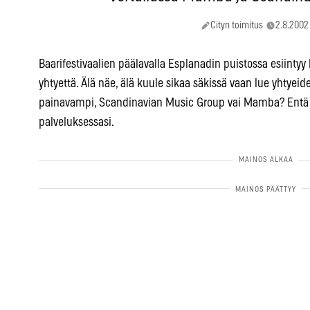
Cityn toimitus
2.8.2002
Baarifestivaalien päälavalla Esplanadin puistossa esiinty
yhtyettä. Älä näe, älä kuule sikaa säkissä vaan lue yhtye
painavampi, Scandinavian Music Group vai Mamba? Entä p
palveluksessasi.