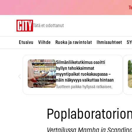
T
Skip
Tätä et odottanut
to
content
Etusivu
Viihde
Ruoka ja ravintolat
Ihmissuhteet
SY
Silmänliiketutkimus osoitti
hyllyn tehokkaimmat
‹
myyntipaikat ruokakaupassa –
näin näkyvyys vaikuttaa hintaan
Tuotteen paikka hyllyssä ratkaisee,
huomataanko se. Kauppiaat
hyödyntävät…
Poplaboratorion
Vertailussa Mamba ja Scandin