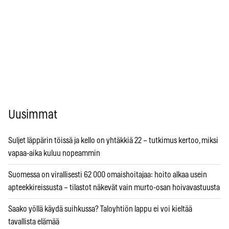
Uusimmat
Suljet läppärin töissä ja kello on yhtäkkiä 22 – tutkimus kertoo, miksi
vapaa-aika kuluu nopeammin
Suomessa on virallisesti 62 000 omaishoitajaa: hoito alkaa usein
apteekkireissusta – tilastot näkevät vain murto-osan hoivavastuusta
Saako yöllä käydä suihkussa? Taloyhtiön lappu ei voi kieltää
tavallista elämää