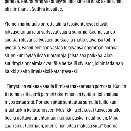
pimeää. Nauroimme vastanäyttelijäni kanssa koko asialle, hän
oli niin ihana”, Sudhra kuvailee.
Yleinen harhaluulo on, että alalla työskentelevät elävät
luksuselämää ja ansaitsevat suuria summia. Sudhra sanoo
suoraan olevansa työväenluokkaa ja matkustavansa töihin
pyörällä. Faneilleen hän vastaa tekevänsä enemmän pornoa
sitten kun löytää lisää tuotantoja, joista saa palkkaa. Alan
suurimpia ongelmia ovat tällä hetkellä sivustot, joihin ladataan
kaikki sisältö ilmaiseksi katsottavaksi.
“Tietysti on vaikeaa saada ihmiset maksamaan pornosta. Kun on
tietoinen siitä, että pornon tekeminen on työtä, silloin haluaa
myös ostaa sitä. Pornoon pitää suhtautua samalla lailla kuin
muuhunkin kuluttamiseen. Musiikki ja elokuvat tuovat sinulle
iloa ja auttavat unohtamaan kuinka paska maailma on. Minä
saan sinut tulemaan, joten sinun pitää maksaa siitä”, Sudhra