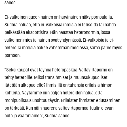
sanoo.
Ei-valkoinen queer-nainen on harvinainen näky pornoalalla.
Sudhra haluaa, että ei-valkoisia ihmisiä ei fetisoida tai nähdä
pelkästään eksoottisina. Hän haastaa heteronormin, jossa
valkoinen mies ja nainen ovat yhdynnässä. Ei-valkoisia ja ei-
heteroita ihmisiä näkee vähemmän mediassa, sama pätee myös
pornoon.
“Seksikaupat ovat täynnä heteropaskaa. Valtavirtaporno on
tehty heteroille. Miksi transihmiset ja muunsukupuoliset
jätetään ulkopuolelle? Ihmisillä on tuhansia erilaisia himon
kohteita. Näytämme niin paljon heteroiden halua, että
monipuolisuus unohtuu täysin. Erilaisten ihmisten edustaminen
on tärkeää. Kun näin nuorena valtavirtapornoa, luulin olevani
outo ja vääränlainen”, Sudhra sanoo.