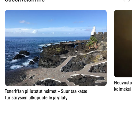
Neuvostoaik
kolmeksi vu
Teneriffan piilotetut helmet – Suuntaa katse
turistirysien ulkopuolelle ja ylläty