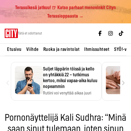
Terassikesä jatkuu! 🍺 Katso parhaat menovinkit Cityn
Terassioppaasta →
Skip
Tätä et odottanut
to
content
Etusivu
Viihde
Ruoka ja ravintolat
Ihmissuhteet
SYÖ!-vii
Suljet läppärin töissä ja kello
on yhtäkkiä 22 – tutkimus
‹
›
kertoo, miksi vapaa-aika kuluu
nopeammin
Rutiini voi venyttää aikaa juuri
silloin, kun sitä…
Pornonäyttelijä Kali Sudhra: “Minä
saan sinut tulemaan, joten sinun