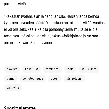
puolesta vielä pitkään.
“Rakastan työtäni, elän ja hengitän sitä. Haluan tehdä pornoa
kymmenen vuoden päästä. Yhteiskunnan mielestä yli 30-vuotias
ei voi olla seksikäs, eikä olla pornonäyttelijä, mutta se ei ole
totta. Sen lisäksi haluan vielä joskus käsikirjoittaa ja tuottaa
oman elokuvan”, Sudhra sanoo.
elokuva
Erika Lust
feminismi
indie
Kali Sudhra
porno
pornoteollisuus
queer
stereotypiat
valtavirta
‹
›
Suosittelemme