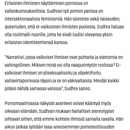
Erilaisten ihmisten näyttäminen pornossa on
vallankumouksellista. Sudhran työ pornon parissa on
intersektionaalista feminismiä. Hän taistelee sekä naiseuden,
queeriuden, että ei-valkoisten ihmisten puolesta. Sudhra haluaa
olla roolimalli nuorille, jotta he eivät luulisi olevansa yksin
erilaisten identiteettiensä kanssa.
“Narratiivi, jossa valkoiset ihmiset ovat puhtaita ja viattomia on
vahingollinen. Miksen minä voi olla naapurintytön roolissa? Ei-
valkoiset ihmiset on yliseksualisoitu ja objektifioitu
valtavirtapornossa täysin ja se on väkivaltaista. Meidät kaikki
pitäisi nähdä samassa valossa”, Sudhra sanoo.
Pornomaailmassa näkyvät asenteet voivat kääntyä myös
oikeaan elämään. Sudhran mukaan haitalliset stereotypiat
johtavat siihen, että emme kohtele ihmisiä samalla tavalla. Hän
aikoo jatkaa työtään tasa-arvoisemman pornoteollisuuden