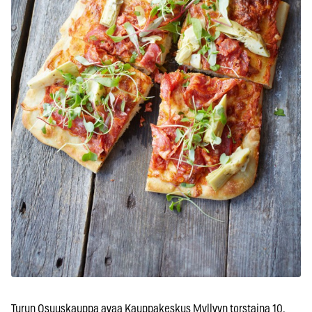
Turun Osuuskauppa avaa Kauppakeskus Myllyyn torstaina 10.