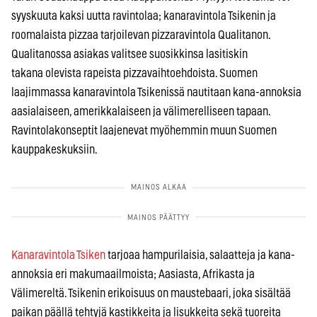
syyskuuta kaksi uutta ravintolaa;
kanaravintola Tsikenin ja
roomalaista pizzaa tarjoilevan pizzaravintola
Qualitanon.
Qualitanossa asiakas valitsee suosikkinsa lasitiskin
takana
olevista rapeista pizzavaihtoehdoista. Suomen
laajimmassa kanaravintola
Tsikenissä nautitaan kana-annoksia
aasialaiseen, amerikkalaiseen ja välimerelliseen tapaan.
Ravintolakonseptit laajenevat myöhemmin muun Suomen
kauppakeskuksiin.
Kanaravintola Tsiken
tarjoaa hampurilaisia, salaatteja ja kana-
annoksia eri makumaailmoista; Aasiasta, Afrikasta ja
Välimereltä. Tsikenin erikoisuus on maustebaari, joka sisältää
paikan päällä tehtyjä kastikkeita ja lisukkeita sekä tuoreita