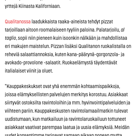
yrttejä Kiinasta Kaliforniaan.
Qualitanossa
laadukkaista raaka-aineista tehdyt pizzat
tarjoillaan aitoon roomalaiseen tyyliin paloina. Palatarjoilu,
al
taglio
, sopii niin pieneen kuin isoonkin nälkään ja mahdollistaa
eri makujen maistelun. Pizzan lisäksi Qualitanon ruokalistalla on
reheviä salaattiannoksia, kuten kana-päärynä-gorgonzola- ja
avokado-provolone -salaatit. Ruokaelämystä täydentävät
italialaiset viinit ja oluet.
"Kauppakeskukset ovat yhä enemmän kohtaamispaikkoja,
joissa elämyksellisten palvelujen merkitys korostuu. Asiakkaat
siirtyvät ostoksilta ravintoloihin ja mm. hyvinvointipalveluiden ja
viihteen pariin. Kauppakeskusten ravintolamaailmatkin tulevat
uudistumaan, kun matkailuun ja ravintolaruokailuun tottuneet
asiakkaat vaativat parempaa laatua ja uusia elämyksiä. Meidän
uudet konseptimme tarjoavat samaan aikaan nopean mutta