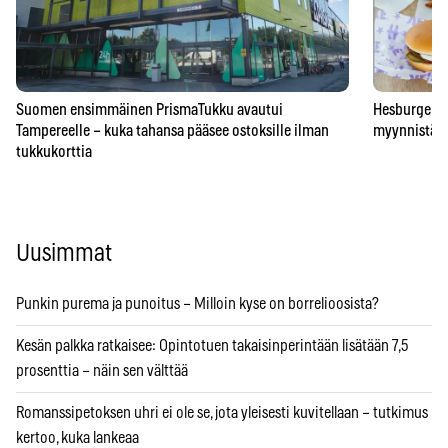
Suomen ensimmäinen PrismaTukku avautui
Hesburgerilt
Tampereelle – kuka tahansa pääsee ostoksille ilman
myynnistä – 
tukkukorttia
Uusimmat
Punkin purema ja punoitus – Milloin kyse on borrelioosista?
Kesän palkka ratkaisee: Opintotuen takaisinperintään lisätään 7,5
prosenttia – näin sen välttää
Romanssipetoksen uhri ei ole se, jota yleisesti kuvitellaan – tutkimus
kertoo, kuka lankeaa