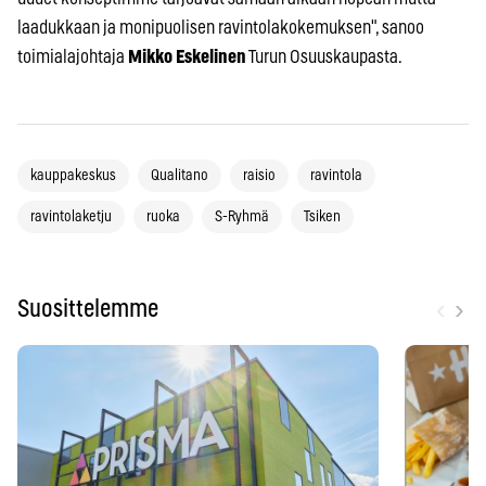
laadukkaan ja monipuolisen ravintolakokemuksen", sanoo
toimialajohtaja
Mikko Eskelinen
Turun Osuuskaupasta.
kauppakeskus
Qualitano
raisio
ravintola
ravintolaketju
ruoka
S-Ryhmä
Tsiken
‹
›
Suosittelemme