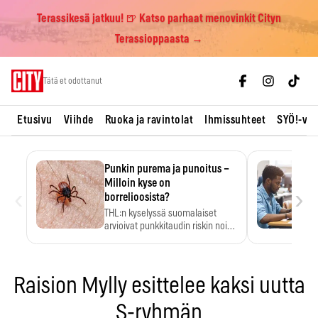
Terassikesä jatkuu! 🍺 Katso parhaat menovinkit Cityn
Terassioppaasta →
Skip
Tätä et odottanut
to
content
Etusivu
Viihde
Ruoka ja ravintolat
Ihmissuhteet
SYÖ!-vii
Punkin purema ja punoitus –
Milloin kyse on
‹
›
borrelioosista?
THL:n kyselyssä suomalaiset
arvioivat punkkitaudin riskin noin
kymmenkertaiseksi…
Raision Mylly esittelee kaksi uutta
S-ryhmän