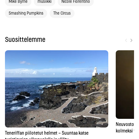
Mike Byrne
musiikki
Nicole Fiorentino
Smashing Pumpkins
The Circus
‹
›
Suosittelemme
Neuvostoaik
kolmeksi vu
Teneriffan piilotetut helmet – Suuntaa katse