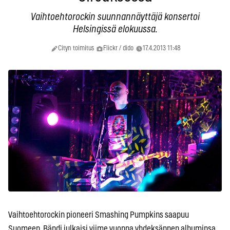
Vaihtoehtorockin suunnannäyttäjä konsertoi
Helsingissä elokuussa.
Cityn toimitus
Flickr / dido
17.4.2013 11:48
Vaihtoehtorockin pioneeri Smashing Pumpkins saapuu
Suomeen. Bändi julkaisi viime vuonna yhdeksännen albuminsa