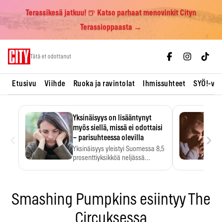
Terassikesä jatkuu! 🍺 Katso parhaat menovinkit Cityn
Terassioppaasta →
Skip
Tätä et odottanut
to
content
Etusivu
Viihde
Ruoka ja ravintolat
Ihmissuhteet
SYÖ!-vii
Yksinäisyys on lisääntynyt
myös siellä, missä ei odottaisi
‹
›
– parisuhteessa olevilla
Yksinäisyys yleistyi Suomessa 8,5
prosenttiyksikköä neljässä
vuodessa. Se…
Smashing Pumpkins esiintyy The
Circuksessa