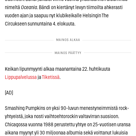
nimeltä
Oceania
. Bändi on kiertänyt levyn tiimoilta ahkerasti
vuoden ajan ja saapuu nyt klubikeikalle Helsingin The
Circukseen sunnuntaina 4. elokuuta.
Keikan lipunmyynti alkaa maanantaina 22. huhtikuuta
Lippupalvelussa
ja
Tiketissä
.
[AD]
Smashing Pumpkins on yksi 90-luvun menestyneimmistä rock-
yhtyeistä, joka nosti vaihtoehtorockin valtavirran suosioon.
Chicagossa vuonna 1988 perustettu yhtye on 25-vuotisen uransa
aikana myynyt yli 30 miljoonaa albumia sekä voittanut lukuisia