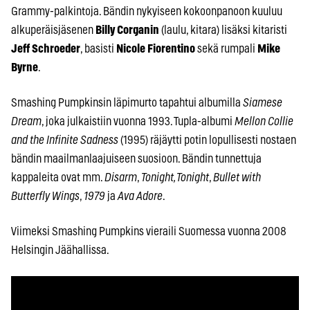
Grammy-palkintoja. Bändin nykyiseen kokoonpanoon kuuluu
alkuperäisjäsenen
Billy Corganin
(laulu, kitara) lisäksi kitaristi
Jeff Schroeder
, basisti
Nicole Fiorentino
sekä rumpali
Mike
Byrne
.
Smashing Pumpkinsin läpimurto tapahtui albumilla
Siamese
Dream
, joka julkaistiin vuonna 1993. Tupla-albumi
Mellon Collie
and the Infinite Sadness
(1995) räjäytti potin lopullisesti nostaen
bändin maailmanlaajuiseen suosioon. Bändin tunnettuja
kappaleita ovat mm.
Disarm
,
Tonight, Tonight
,
Bullet with
Butterfly Wings
,
1979
ja
Ava Adore
.
Viimeksi Smashing Pumpkins vieraili Suomessa vuonna 2008
Helsingin Jäähallissa.