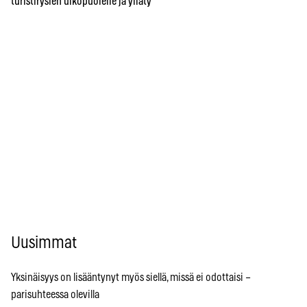
turistirysien ulkopuolelle ja ylläty
Uusimmat
Yksinäisyys on lisääntynyt myös siellä, missä ei odottaisi –
parisuhteessa olevilla