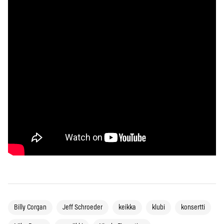
Billy Corgan
Jeff Schroeder
keikka
klubi
konsertti