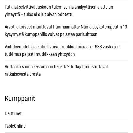
Tutkijat selvittivät uskoon tulemisen ja analyyttisen ajattelun
yhteyttä – tulos ei ollut aivan odotettu
Arvot ja toiveet muuttuvat huomaamatta: Nämä psykoterapeutin 10
kysymystä kumppanille voivat pelastaa parisuhteen
Vaihdevuodet ja alkoholi voivat ruokkia toisiaan – 936 vastaajan
tutkimus paljasti mutkikkaan yhteyden
Auttaako sauna kestämään hellettä? Tutkijat muistuttavat
ratkaisevasta erosta
Kumppanit
Deitti.net
TableOnline