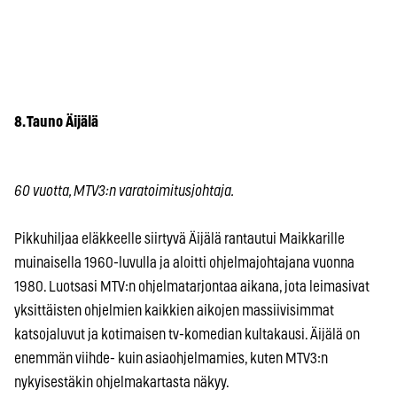
8. Tauno Äijälä
60 vuotta, MTV3:n varatoimitusjohtaja.
Pikkuhiljaa eläkkeelle siirtyvä Äijälä rantautui Maikkarille
muinaisella 1960-luvulla ja aloitti ohjelmajohtajana vuonna
1980. Luotsasi MTV:n ohjelmatarjontaa aikana, jota leimasivat
yksittäisten ohjelmien kaikkien aikojen massiivisimmat
katsojaluvut ja kotimaisen tv-komedian kultakausi. Äijälä on
enemmän viihde- kuin asiaohjelmamies, kuten MTV3:n
nykyisestäkin ohjelmakartasta näkyy.