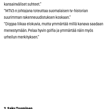
kansainväliset suhteet.”
“MTV3:n johtajana toteuttaa suomalaisen tv-historian
suurimman rakenneuudistuksen koskaan.”
“Diggaa liikaa elokuvia, mutta ymmärtää millä kanava saadaan
menestymään. Pelaa hyvin golfia ja ymmärtää näin myös
urheilun merkityksen.”
2. Saku Tuominen