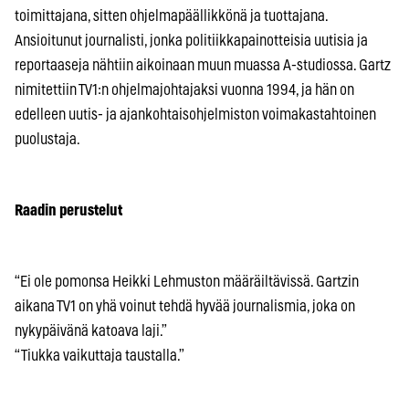
toimittajana, sitten ohjelmapäällikkönä ja tuottajana.
Ansioitunut journalisti, jonka politiikkapainotteisia uutisia ja
reportaaseja nähtiin aikoinaan muun muassa A-studiossa. Gartz
nimitettiin TV1:n ohjelmajohtajaksi vuonna 1994, ja hän on
edelleen uutis- ja ajankohtaisohjelmiston voimakastahtoinen
puolustaja.
Raadin perustelut
“Ei ole pomonsa Heikki Lehmuston määräiltävissä. Gartzin
aikana TV1 on yhä voinut tehdä hyvää journalismia, joka on
nykypäivänä katoava laji.”
“Tiukka vaikuttaja taustalla.”