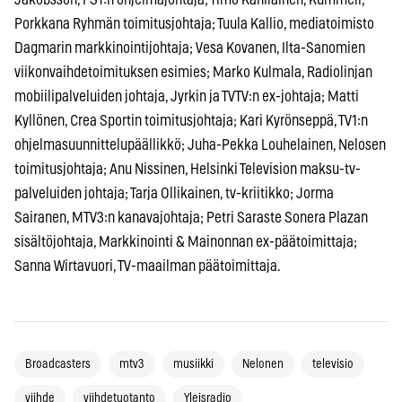
Porkkana Ryhmän toimitusjohtaja; Tuula Kallio, mediatoimisto
Dagmarin markkinointijohtaja; Vesa Kovanen, Ilta-Sanomien
viikonvaihdetoimituksen esimies; Marko Kulmala, Radiolinjan
mobiilipalveluiden johtaja, Jyrkin ja TVTV:n ex-johtaja; Matti
Kyllönen, Crea Sportin toimitusjohtaja; Kari Kyrönseppä, TV1:n
ohjelmasuunnittelupäällikkö; Juha-Pekka Louhelainen, Nelosen
toimitusjohtaja; Anu Nissinen, Helsinki Television maksu-tv-
palveluiden johtaja; Tarja Ollikainen, tv-kriitikko; Jorma
Sairanen, MTV3:n kanavajohtaja; Petri Saraste Sonera Plazan
sisältöjohtaja, Markkinointi & Mainonnan ex-päätoimittaja;
Sanna Wirtavuori, TV-maailman päätoimittaja.
Broadcasters
mtv3
musiikki
Nelonen
televisio
viihde
viihdetuotanto
Yleisradio