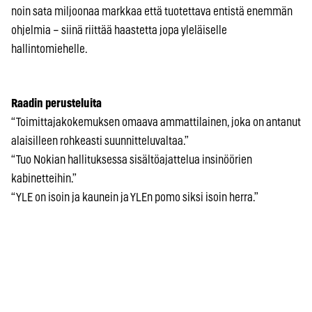
noin sata miljoonaa markkaa että tuotettava entistä enemmän
ohjelmia – siinä riittää haastetta jopa yleläiselle
hallintomiehelle.
Raadin perusteluita
“Toimittajakokemuksen omaava ammattilainen, joka on antanut
alaisilleen rohkeasti suunnitteluvaltaa.”
“Tuo Nokian hallituksessa sisältöajattelua insinöörien
kabinetteihin.”
“YLE on isoin ja kaunein ja YLEn pomo siksi isoin herra.”