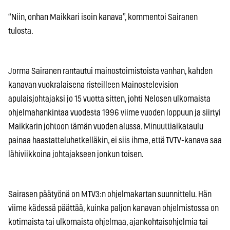
“Niin, onhan Maikkari isoin kanava”, kommentoi Sairanen
tulosta.
Jorma Sairanen rantautui mainostoimistoista vanhan, kahden
kanavan vuokralaisena risteilleen Mainostelevision
apulaisjohtajaksi jo 15 vuotta sitten, johti Nelosen ulkomaista
ohjelmahankintaa vuodesta 1996 viime vuoden loppuun ja siirtyi
Maikkarin johtoon tämän vuoden alussa. Minuuttiaikataulu
painaa haastatteluhetkelläkin, ei siis ihme, että TVTV-kanava saa
lähiviikkoina johtajakseen jonkun toisen.
Sairasen päätyönä on MTV3:n ohjelmakartan suunnittelu. Hän
viime kädessä päättää, kuinka paljon kanavan ohjelmistossa on
kotimaista tai ulkomaista ohjelmaa, ajankohtaisohjelmia tai