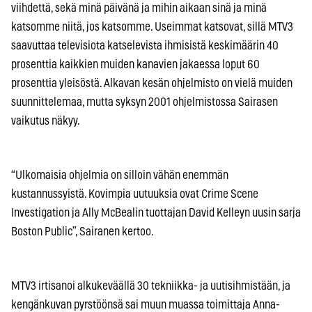
viihdettä, sekä minä päivänä ja mihin aikaan sinä ja minä
katsomme niitä, jos katsomme. Useimmat katsovat, sillä MTV3
saavuttaa televisiota katselevista ihmisistä keskimäärin 40
prosenttia kaikkien muiden kanavien jakaessa loput 60
prosenttia yleisöstä. Alkavan kesän ohjelmisto on vielä muiden
suunnittelemaa, mutta syksyn 2001 ohjelmistossa Sairasen
vaikutus näkyy.
“Ulkomaisia ohjelmia on silloin vähän enemmän
kustannussyistä. Kovimpia uutuuksia ovat Crime Scene
Investigation ja Ally McBealin tuottajan David Kelleyn uusin sarja
Boston Public”, Sairanen kertoo.
MTV3 irtisanoi alkukeväällä 30 tekniikka- ja uutisihmistään, ja
kengänkuvan pyrstöönsä sai muun muassa toimittaja Anna-