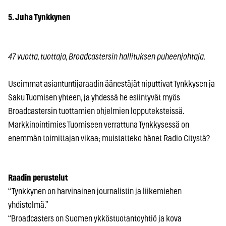
5. Juha Tynkkynen
47 vuotta, tuottaja, Broadcastersin hallituksen puheenjohtaja.
Useimmat asiantuntijaraadin äänestäjät niputtivat Tynkkysen ja
Saku Tuomisen yhteen, ja yhdessä he esiintyvät myös
Broadcastersin tuottamien ohjelmien lopputeksteissä.
Markkinointimies Tuomiseen verrattuna Tynkkysessä on
enemmän toimittajan vikaa; muistatteko hänet Radio Citystä?
Raadin perustelut
“Tynkkynen on harvinainen journalistin ja liikemiehen
yhdistelmä.”
“Broadcasters on Suomen ykköstuotantoyhtiö ja kova