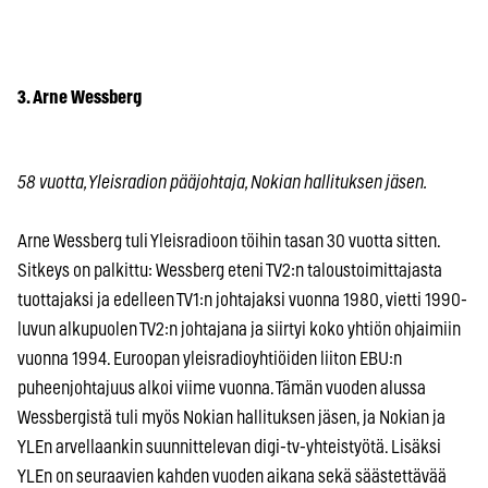
3. Arne Wessberg
58 vuotta, Yleisradion pääjohtaja, Nokian hallituksen jäsen.
Arne Wessberg tuli Yleisradioon töihin tasan 30 vuotta sitten.
Sitkeys on palkittu: Wessberg eteni TV2:n taloustoimittajasta
tuottajaksi ja edelleen TV1:n johtajaksi vuonna 1980, vietti 1990-
luvun alkupuolen TV2:n johtajana ja siirtyi koko yhtiön ohjaimiin
vuonna 1994. Euroopan yleisradioyhtiöiden liiton EBU:n
puheenjohtajuus alkoi viime vuonna. Tämän vuoden alussa
Wessbergistä tuli myös Nokian hallituksen jäsen, ja Nokian ja
YLEn arvellaankin suunnittelevan digi-tv-yhteistyötä. Lisäksi
YLEn on seuraavien kahden vuoden aikana sekä säästettävää