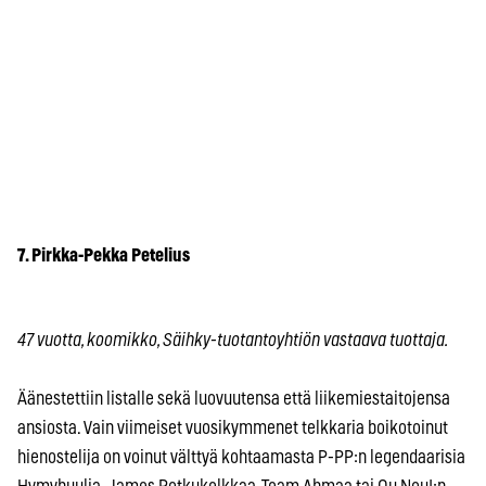
7. Pirkka-Pekka Petelius
47 vuotta, koomikko, Säihky-tuotantoyhtiön vastaava tuottaja.
Äänestettiin listalle sekä luovuutensa että liikemiestaitojensa
ansiosta. Vain viimeiset vuosikymmenet telkkaria boikotoinut
hienostelija on voinut välttyä kohtaamasta P-PP:n legendaarisia