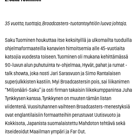
35 vuotta, tuottaja, Broadcasters-tuotantoyhtiön luova johtaja.
Saku Tuominen houkuttaa itse keksityillä ja ulkomailta tuoduilla
ohjelmaformaateilla kanavien himoitsemia alle 45-vuotiaita
katsojia vuodesta toiseen. Tuominen oli mukana kehittämässä
90-luvun alun puhutuinta tv-ohjelmaa, Hyvät, pahat ja rumat -
talk showta, joka nosti Jari Sarasvuon ja Simo Rantalaisen
superjulkkisten kastiin. Myi Broadcastersin pois, sai liikanimen
“Miljonääri-Saku” ja osti firman takaisin liikekumppaninsa Juha
Tynkkysen kanssa. Tynkkynen on muuten tämän listan
viidentenä. Vuosituhannen vaihteen Broadcasters-menestyksiä
ovat englantilaisiin formaatteihin perustuvat Uutisvuoto ja
Kokkisota, Japanista suomalaistettu Mahdoton tehtävä sekä
itseideoidut Maailman ympäri ja Far Out.