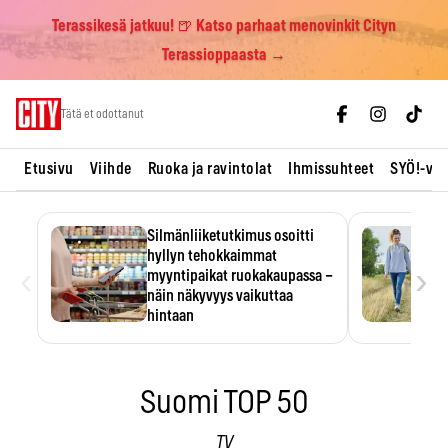
Terassikesä jatkuu! 🍺 Katso parhaat menovinkit Cityn
Terassioppaasta →
Skip
Tätä et odottanut
to
content
Etusivu
Viihde
Ruoka ja ravintolat
Ihmissuhteet
SYÖ!-vii
Silmänliiketutkimus osoitti
hyllyn tehokkaimmat
‹
›
myyntipaikat ruokakaupassa –
näin näkyvyys vaikuttaa
hintaan
Tuotteen paikka hyllyssä
ratkaisee, huomataanko se.
Kauppiaat hyödyntävät…
Suomi TOP 50
TV