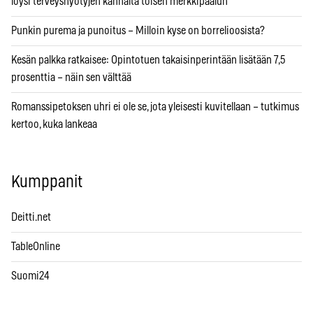
löysi terveyshyötyjen kannalta toisen merkkipaalun
Punkin purema ja punoitus – Milloin kyse on borrelioosista?
Kesän palkka ratkaisee: Opintotuen takaisinperintään lisätään 7,5
prosenttia – näin sen välttää
Romanssipetoksen uhri ei ole se, jota yleisesti kuvitellaan – tutkimus
kertoo, kuka lankeaa
Kumppanit
Deitti.net
TableOnline
Suomi24