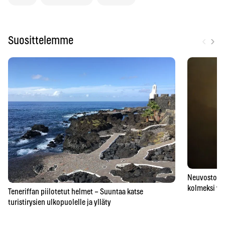
‹
›
Suosittelemme
Neuvostoaik
kolmeksi vu
Teneriffan piilotetut helmet – Suuntaa katse
turistirysien ulkopuolelle ja ylläty