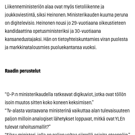
Liikenneministeriön alaa ovat myös tietoliikenne ja
joukkoviestintä, siksi Heinonen. Ministerikauden kuuma peruna
on digitelevisio. Heinonen nousi jo 29-vuotiaana oikeustieteen
kandidaattina opetusministeriksi ja 30-vuotiaana
kansanedustajaksi. Hän on tietoyhteiskuntamies viran puolesta
ja markkinatalousmies puoluekantansa vuoksi.
Raadin perustelut
“O-P:n ministerikaudella ratkeavat digikuviot, jotka ovat töllön
isoin muutos sitten koko koneen keksimisen.”
“Tv-alasta vastaavana ministerinä vaikuttaa alan tulevaisuuteen
paljon milloin analogiset lähetykset loppuvat, mitkä ovat YLEn
tulevat rahoitusmallit?”