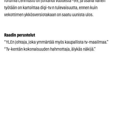
forumia Lehmusto on johtanut vuodesta -99, ja osana hänen
työtään on kartoittaa digi-tv:n tulevaisuutta, ennen kuin
vekottimen ykkösversiotakaan on saatu uunista ulos.
Raadin perustelut
“YLEn johtaja, joka ymmärtää myös kaupallista tv-maailmaa.”
“Tv-kentän kokonaisuuden hahmottaja, älykäs näkijä.”