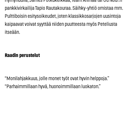
Hymyhuulia, James Potkukelkkaa, Team Ahmaa tai Ou Nou!:n
pankkivirkailija Tapio Rautakouraa. Säihky-yhtiö omistaa mm.
Pulttiboisin esitysoikeudet, joten klassikkosarjojen uusintoja
kaipaavat voivat syyttää niiden puutteesta myös Peteliusta
itseään.
Raadin perustelut
“Monilahjakkuus, jolle monet työt ovat hyvin helppoja.”
“Parhaimmillaan hyvä, huonoimmillaan luokaton.”