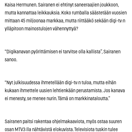
Kaisa Hermunen. Sairanen ei ehtinyt saneeraajien joukkoon,
mutta kannattaa leikkauksia. Koko rumballa säästetään vuosien
mittaan 45 miljoonaa markkaa, mutta riittääkö sekään digi-tv:n
ylläpitoon mainostulojen vähennyttyä?
“Digikanavan pyörittämisen ei tarvitse olla kallista”, Sairanen
sanoo.
“Nyt julkisuudessa ihmetellään digi-tv:n tuloa, mutta eihän
kukaan ihmettele uusien lehtienkään perustamista. Jos kanava
ei menesty, se menee nurin. Tämä on markkinataloutta.”
Sairanen paitsi rakentaa ohjelmakaaviota, myös ostaa suuren
osan MTV3:lla nähtävistä elokuvista. Televisiota tuskin tulee