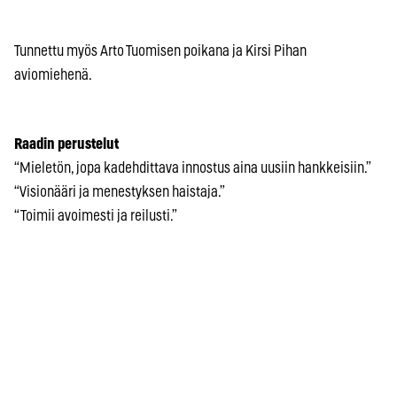
Tunnettu myös Arto Tuomisen poikana ja Kirsi Pihan
aviomiehenä.
Raadin perustelut
“Mieletön, jopa kadehdittava innostus aina uusiin hankkeisiin.”
“Visionääri ja menestyksen haistaja.”
“Toimii avoimesti ja reilusti.”