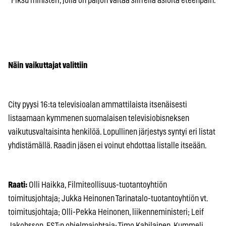
“Fiksu ministeri, jolla on paljon valtaa siirrellä asioita eteenpäin.”
Näin vaikuttajat valittiin
City pyysi 16:ta televisioalan ammattilaista itsenäisesti
listaamaan kymmenen suomalaisen televisiobisneksen
vaikutusvaltaisinta henkilöä. Lopullinen järjestys syntyi eri listat
yhdistämällä. Raadin jäsen ei voinut ehdottaa listalle itseään.
Raati:
Olli Haikka, Filmiteollisuus-tuotantoyhtiön
toimitusjohtaja; Jukka Heinonen Tarinatalo-tuotantoyhtiön vt.
toimitusjohtaja; Olli-Pekka Heinonen, liikenneministeri; Leif
Jakobsson, FST:n ohjelmajohtaja; Timo Kahilainen, Kummeli,