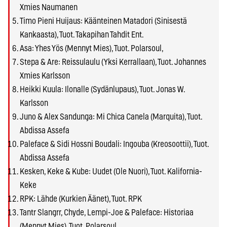
Xmies Naumanen
Timo Pieni Huijaus: Käänteinen Matadori (Sinisestä
Kankaasta), Tuot. Takapihan Tahdit Ent.
Asa: Yhes Yös (Mennyt Mies), Tuot. Polarsoul,
Stepa & Are: Reissulaulu (Yksi Kerrallaan), Tuot. Johannes
Xmies Karlsson
Heikki Kuula: Ilonalle (Sydänlupaus), Tuot. Jonas W.
Karlsson
Juno & Alex Sandunga: Mi Chica Canela (Marquita), Tuot.
Abdissa Assefa
Paleface & Sidi Hossni Boudali: Ingouba (Kreosoottii), Tuot.
Abdissa Assefa
Kesken, Keke & Kube: Uudet (Ole Nuori), Tuot. Kalifornia-
Keke
RPK: Lähde (Kurkien Äänet), Tuot. RPK
Tantr Slangrr, Chyde, Lempi-Joe & Paleface: Historiaa
(Mennyt Mies), Tuot. Polarsoul