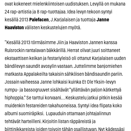
ovat kokeneet mielenkiintoisen uudistuksen. Levyllä on mukana
24 rap-artistia ja 8 rap-tuottajaa. Idea levyn tekoon syntyi
kesällä 2013
Palefacen
, J.Karjalaisen ja tuottaja
Janne
Haaviston
välisten keskustelujen myötä.
”Kesällä 2013 törmäsimme Jiin ja Haaviston Jannen kanssa
Ruisrockin rantalavan bäkkärillä. Herrat olivat juuri soittaneet
ekstaattisen keikan ja festariyleisö oli ottanut Karjalaisen uuden
bändilevyn saundit avosylin vastaan. Juttelimme banjomiehen
matkasta Appalakeilta takaisin sähköisen bändisaundin pariin.
Jossain vaiheessa Janne lohkaisi kuinka Et Ole Yksin-levyn
rumpu- ja bassogruuvet sisältävät "yllättävän paljon kätkettyä
hiphoppia." Se tarttui korvaani… Keskustelu jatkui pitkin kesää
muidenkin festareiden takahuoneissa. Syntyi idea flipata koko
albumi suomiräpiksi. Lupauduin ottamaan johtajalinnun
tehtävät harteilleni. Kirjoitin listan räppäreistä ja
biittinikkareista joiden toivoin tähän osallistuvan. Nyt kädessäsi