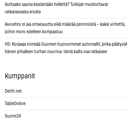
Auttaako sauna kestämään hellettä? Tutkijat muistuttavat
ratkaisevasta erosta
Avioehto ei jaa omaisuutta eikä määrää perinnöstä – kaksi virhettä,
joihin moni edelleen kompastuu
HS: Korjaaja nimeää Suomen huonoimmat automallit, jotka päätyvät
hänen pihalleen turhan nuorina: tämä kallis osa ratkaisee
Kumppanit
Deitti.net
TableOnline
Suomi24