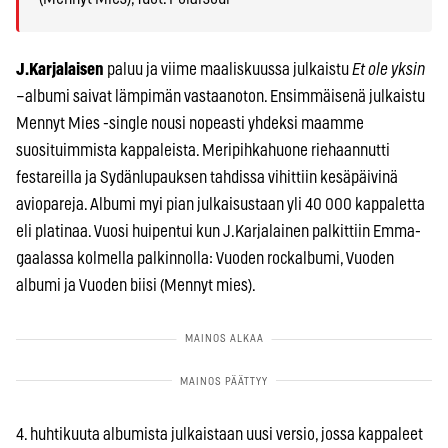
J.Karjalaisen
paluu ja viime maaliskuussa julkaistu
Et ole yksin
–albumi saivat lämpimän vastaanoton. Ensimmäisenä julkaistu
Mennyt Mies -single nousi nopeasti yhdeksi maamme
suosituimmista kappaleista. Meripihkahuone riehaannutti
festareilla ja Sydänlupauksen tahdissa vihittiin kesäpäivinä
aviopareja. Albumi myi pian julkaisustaan yli 40 000 kappaletta
eli platinaa. Vuosi huipentui kun J.Karjalainen palkittiin Emma-
gaalassa kolmella palkinnolla: Vuoden rockalbumi, Vuoden
albumi ja Vuoden biisi (Mennyt mies).
4. huhtikuuta albumista julkaistaan uusi versio, jossa kappaleet