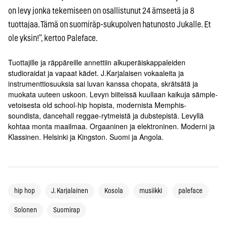
on levy jonka tekemiseen on osallistunut 24 ämseetä ja 8
tuottajaa. Tämä on suomiräp-sukupolven hatunosto Jukalle. Et
ole yksin!”, kertoo Paleface.
Tuottajille ja räppäreille annettiin alkuperäiskappaleiden
studioraidat ja vapaat kädet. J.Karjalaisen vokaaleita ja
instrumenttiosuuksia sai luvan kanssa chopata, skrätsätä ja
muokata uuteen uskoon. Levyn biiteissä kuullaan kaikuja sämple-
vetoisesta old school-hip hopista, modernista Memphis-
soundista, dancehall reggae-rytmeistä ja dubstepistä. Levyllä
kohtaa monta maailmaa. Orgaaninen ja elektroninen. Moderni ja
Klassinen. Helsinki ja Kingston. Suomi ja Angola.
hip hop
J. Karjalainen
Kosola
musiikki
paleface
Solonen
Suomirap