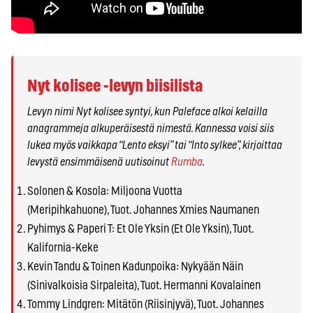
Nyt kolisee -levyn biisilista
Levyn nimi Nyt kolisee syntyi, kun Paleface alkoi kelailla
anagrammeja alkuperäisestä nimestä. Kannessa voisi siis
lukea myös vaikkapa “Lento eksyi” tai “Into sylkee”, kirjoittaa
levystä ensimmäisenä uutisoinut
Rumba
.
Solonen & Kosola: Miljoona Vuotta
(Meripihkahuone), Tuot. Johannes Xmies Naumanen
Pyhimys & Paperi T: Et Ole Yksin (Et Ole Yksin), Tuot.
Kalifornia-Keke
Kevin Tandu & Toinen Kadunpoika: Nykyään Näin
(Sinivalkoisia Sirpaleita), Tuot. Hermanni Kovalainen
Tommy Lindgren: Mitätön (Riisinjyvä), Tuot. Johannes