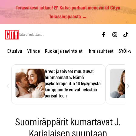
Terassikesä jatkuu! 🍺 Katso parhaat menovinkit Cityn
Terassioppaasta →
Skip
Tätä et odottanut
to
content
Etusivu
Viihde
Ruoka ja ravintolat
Ihmissuhteet
SYÖ!-vii
Arvot ja toiveet muuttuvat
huomaamatta: Nämä
‹
›
psykoterapeutin 10 kysymystä
kumppanille voivat pelastaa
parisuhteen
Suhteessa on helppo ajatella
tuntevansa kumppaninsa
läpikotaisin. Psykoterapeutin…
Suomiräppärit kumartavat J.
Karjalaisen suuntaan