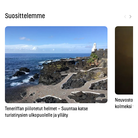
‹
›
Suosittelemme
Neuvostoaik
kolmeksi vu
Teneriffan piilotetut helmet – Suuntaa katse
turistirysien ulkopuolelle ja ylläty