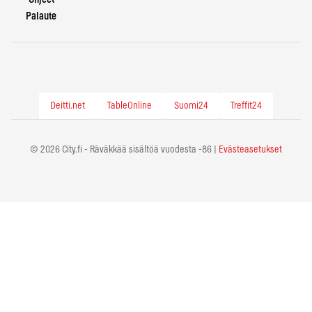
Palaute
Deitti.net
TableOnline
Suomi24
Treffit24
© 2026 City.fi - Räväkkää sisältöä vuodesta -86 |
Evästeasetukset