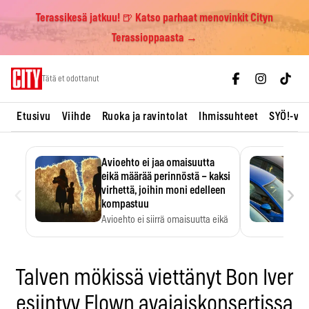
Terassikesä jatkuu! 🍺 Katso parhaat menovinkit Cityn
Terassioppaasta →
Skip
Tätä et odottanut
to
content
Etusivu
Viihde
Ruoka ja ravintolat
Ihmissuhteet
SYÖ!-vii
Avioehto ei jaa omaisuutta
eikä määrää perinnöstä – kaksi
‹
›
virhettä, joihin moni edelleen
kompastuu
Avioehto ei siirrä omaisuutta eikä
ratkaise perintöasioita.
Talven mökissä viettänyt Bon Iver
esiintyy Flown avajaiskonsertissa