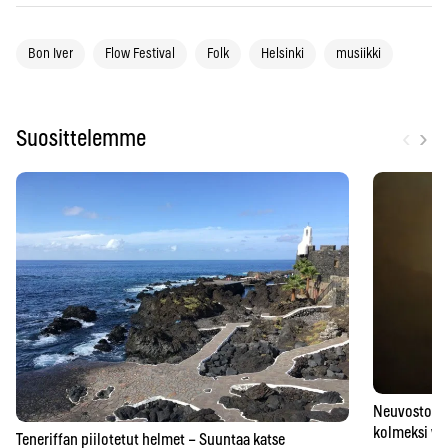
Bon Iver
Flow Festival
Folk
Helsinki
musiikki
‹
›
Suosittelemme
Neuvostoaik
kolmeksi vu
Teneriffan piilotetut helmet – Suuntaa katse