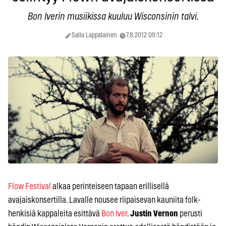
Bon Iverin musiikissa kuuluu Wisconsinin talvi.
Salla Lappalainen
7.8.2012 09:12
Flow Festival
alkaa perinteiseen tapaan erillisellä
avajaiskonsertilla. Lavalle nousee riipaisevan kauniita folk-
henkisiä kappaleita esittävä
Bon Iver
.
Justin Vernon
perusti