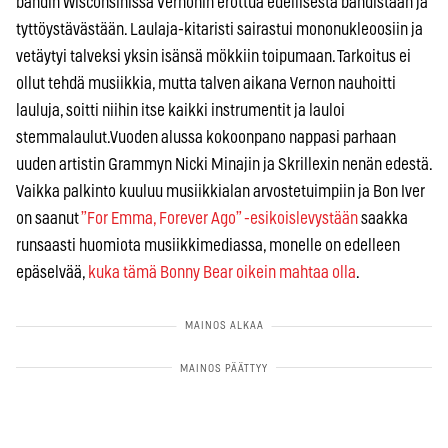
bändin Wisconsinissa Vernonin erottua edellisestä bändistään ja
tyttöystävästään. Laulaja-kitaristi sairastui mononukleoosiin ja
vetäytyi talveksi yksin isänsä mökkiin toipumaan. Tarkoitus ei
ollut tehdä musiikkia, mutta talven aikana Vernon nauhoitti
lauluja, soitti niihin itse kaikki instrumentit ja lauloi
stemmalaulut.Vuoden alussa kokoonpano nappasi parhaan
uuden artistin Grammyn Nicki Minajin ja Skrillexin nenän edestä.
Vaikka palkinto kuuluu musiikkialan arvostetuimpiin ja Bon Iver
on saanut
”For Emma, Forever Ago” -esikoislevystään
saakka
runsaasti huomiota musiikkimediassa, monelle on edelleen
epäselvää,
kuka tämä Bonny Bear oikein mahtaa olla
.