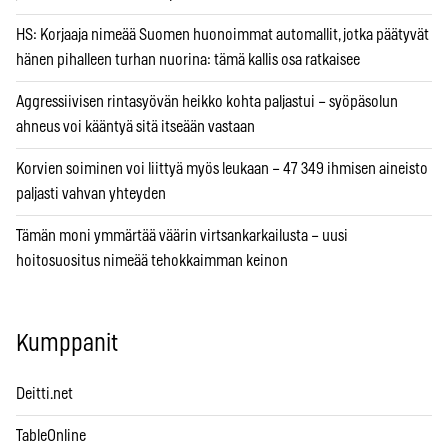
HS: Korjaaja nimeää Suomen huonoimmat automallit, jotka päätyvät
hänen pihalleen turhan nuorina: tämä kallis osa ratkaisee
Aggressiivisen rintasyövän heikko kohta paljastui – syöpäsolun
ahneus voi kääntyä sitä itseään vastaan
Korvien soiminen voi liittyä myös leukaan – 47 349 ihmisen aineisto
paljasti vahvan yhteyden
Tämän moni ymmärtää väärin virtsankarkailusta – uusi
hoitosuositus nimeää tehokkaimman keinon
Kumppanit
Deitti.net
TableOnline