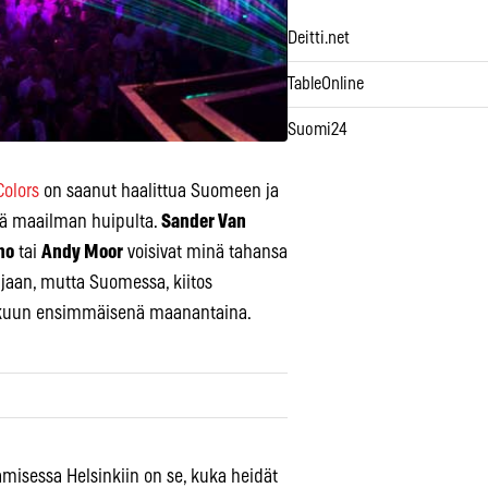
Deitti.net
TableOnline
Suomi24
Colors
on saanut haalittua Suomeen ja
:tä maailman huipulta.
Sander Van
no
tai
Andy Moor
voisivat minä tahansa
jaan, mutta Suomessa, kiitos
lukuun ensimmäisenä maanantaina.
misessa Helsinkiin on se, kuka heidät