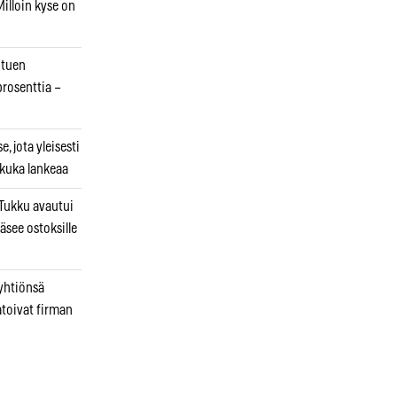
illoin kyse on
otuen
prosenttia –
, jota yleisesti
 kuka lankeaa
ukku avautui
äsee ostoksille
 yhtiönsä
atoivat firman