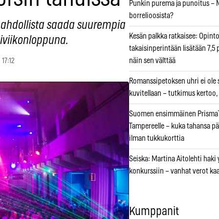
Punkin purema ja punoitus – M
borrelioosista?
ahdollista saada suurempia
Kesän palkka ratkaisee: Opint
iviikonloppuna.
takaisinperintään lisätään 7,5 
näin sen välttää
 17:12
Romanssipetoksen uhri ei ole se
kuvitellaan – tutkimus kertoo,
Suomen ensimmäinen PrismaT
Tampereelle – kuka tahansa pä
ilman tukkukorttia
Seiska: Martina Aitolehti haki
konkurssiin – vanhat verot ka
Kumppanit