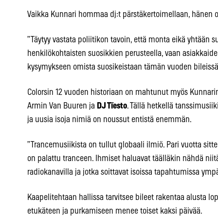
Vaikka Kunnari hommaa dj:t pärstäkertoimellaan, hänen o
”Täytyy vastata poliitikon tavoin, että monta eikä yhtään s
henkilökohtaisten suosikkien perusteella, vaan asiakkaid
kysymykseen omista suosikeistaan tämän vuoden bileissä
Colorsin 12 vuoden historiaan on mahtunut myös Kunnarin
Armin Van Buuren ja
DJ Tïesto
. Tällä hetkellä tanssimusii
ja uusia isoja nimiä on noussut entistä enemmän.
”Trancemusiikista on tullut globaali ilmiö. Pari vuotta sit
on palattu tranceen. Ihmiset haluavat täälläkin nähdä niitä ar
radiokanavilla ja jotka soittavat isoissa tapahtumissa ym
Kaapelitehtaan hallissa tarvitsee bileet rakentaa alusta lo
etukäteen ja purkamiseen menee toiset kaksi päivää.