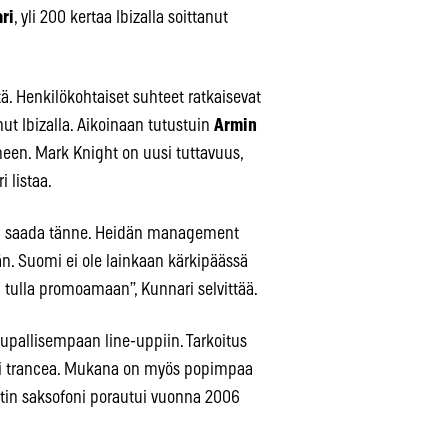
ri
, yli 200 kertaa Ibizalla soittanut
ä. Henkilökohtaiset suhteet ratkaisevat
ut Ibizalla. Aikoinaan tutustuin
Armin
een. Mark Knight on uusi tuttavuus,
 listaa.
oton saada tänne. Heidän management
än. Suomi ei ole lainkaan kärkipäässä
ta tulla promoamaan”, Kunnari selvittää.
aupallisempaan line-uppiin. Tarkoitus
 tai trancea. Mukana on myös popimpaa
tin saksofoni porautui vuonna 2006