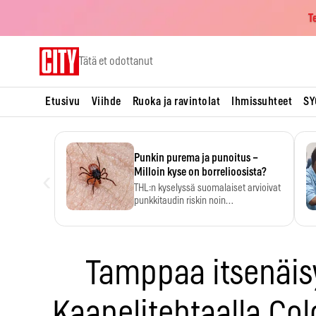
T
Skip
Tätä et odottanut
to
content
Etusivu
Viihde
Ruoka ja ravintolat
Ihmissuhteet
SY
Punkin purema ja punoitus –
‹
Milloin kyse on borrelioosista?
THL:n kyselyssä suomalaiset arvioivat
punkkitaudin riskin noin
kymmenkertaiseksi…
Tamppaa itsenäis
Kaapelitehtaalla Col