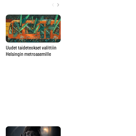
‹
›
Poromuijasta
Uudet taideteokset valittiin
pesunkestäväksi poppariksi –
Helsingin metroasemille
Gr
Julia Rautio: ”Parasta on, että
ar
valmiiksi ei tulla koskaan”
vu
va
ma
Kuinka vangitset loistavan