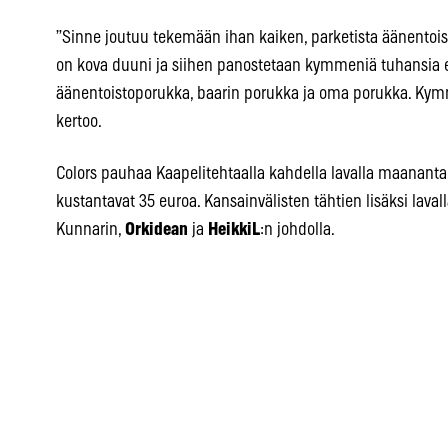
”Sinne joutuu tekemään ihan kaiken, parketista äänentois
on kova duuni ja siihen panostetaan kymmeniä tuhansia 
äänentoistoporukka, baarin porukka ja oma porukka. Kymme
kertoo.
Colors pauhaa Kaapelitehtaalla kahdella lavalla maanantaina
kustantavat 35 euroa. Kansainvälisten tähtien lisäksi lav
Kunnarin,
Orkidean
ja
HeikkiL
:n johdolla.