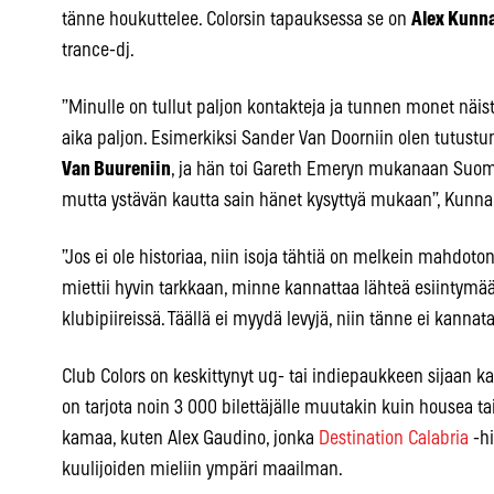
tänne houkuttelee. Colorsin tapauksessa se on
Alex Kunna
trance-dj.
”Minulle on tullut paljon kontakteja ja tunnen monet näist
aika paljon. Esimerkiksi Sander Van Doorniin olen tutustun
Van Buureniin
, ja hän toi Gareth Emeryn mukanaan Suom
mutta ystävän kautta sain hänet kysyttyä mukaan”, Kunnari
”Jos ei ole historiaa, niin isoja tähtiä on melkein mahd
miettii hyvin tarkkaan, minne kannattaa lähteä esiintymä
klubipiireissä. Täällä ei myydä levyjä, niin tänne ei kanna
Club Colors on keskittynyt ug- tai indiepaukkeen sijaan k
on tarjota noin 3 000 bilettäjälle muutakin kuin housea
kamaa, kuten Alex Gaudino, jonka
Destination Calabria
-hi
kuulijoiden mieliin ympäri maailman.