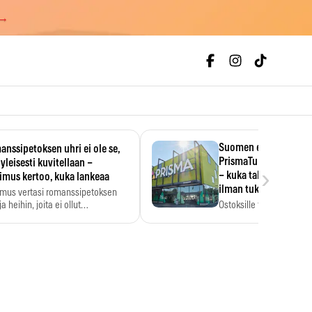
 →
Suomen ensimmäine
nssipetoksen uhri ei ole se,
PrismaTukku avautui 
 yleisesti kuvitellaan –
›
– kuka tahansa pääsee
imus kertoo, kuka lankeaa
ilman tukkukorttia
imus vertasi romanssipetoksen
a heihin, joita ei ollut…
Ostoksille tarvitse tukku
yksikköhinta kannattaa t