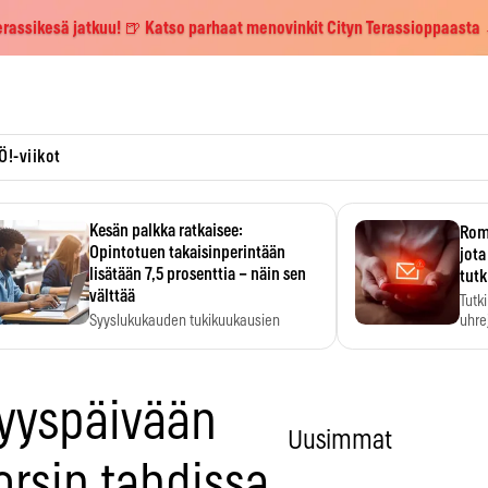
erassikesä jatkuu! 🍺 Katso parhaat menovinkit Cityn Terassioppaasta
Ö!-viikot
Kesän palkka ratkaisee:
Roma
Opintotuen takaisinperintään
jota
lisätään 7,5 prosenttia – näin sen
tutk
välttää
Tutk
Syyslukukauden tukikuukausien
uhrej
määrä ratkeaa sillä, mitä kesällä
ehti…
yyspäivään
Uusimmat
orsin tahdissa