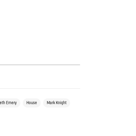
eth Emery
House
Mark Knight