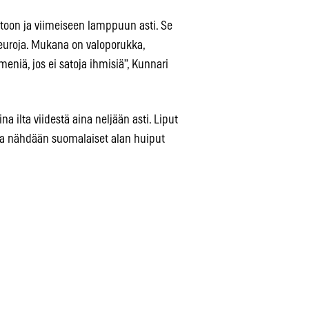
toon ja viimeiseen lamppuun asti. Se
euroja. Mukana on valoporukka,
niä, jos ei satoja ihmisiä”, Kunnari
 ilta viidestä aina neljään asti. Liput
alla nähdään suomalaiset alan huiput