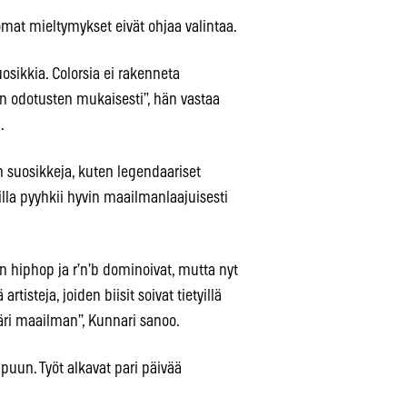
mat mieltymykset eivät ohjaa valintaa.
uosikkia. Colorsia ei rakenneta
en odotusten mukaisesti”, hän vastaa
.
 suosikkeja, kuten legendaariset
killa pyyhkii hyvin maailmanlaajuisesti
ten hiphop ja r’n’b dominoivat, mutta nyt
tisteja, joiden biisit soivat tietyillä
päri maailman”, Kunnari sanoo.
ppuun. Työt alkavat pari päivää