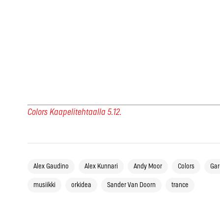
Colors Kaapelitehtaalla 5.12.
Alex Gaudino
Alex Kunnari
Andy Moor
Colors
Gar
musiikki
orkidea
Sander Van Doorn
trance