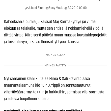
Juhani Siren
Sony Music
5.2.2010 00:00
Kahdeksan albumia julkaissut Maj Karma -yhtye jäi viime
elokuussa telakalle, mutta sen entisellä nokkamiehellä Ylpöllä
riittää virtaa. Kiireisenä pitävät muun muassa kuvataideprojektit
ja toisen levyn julkaisu Ihmiset-yhtyeen kanssa.
Nyt samainen klani kiiltelee Hima & Sali -ravintolassa
maanantaiaamuna klo 10.40. Ylppö on sonnustautunut
vihertävään army-takkiin ja farkkuihin, sormissa viisi sormusta
ja edessä tuopillinen siideriä.