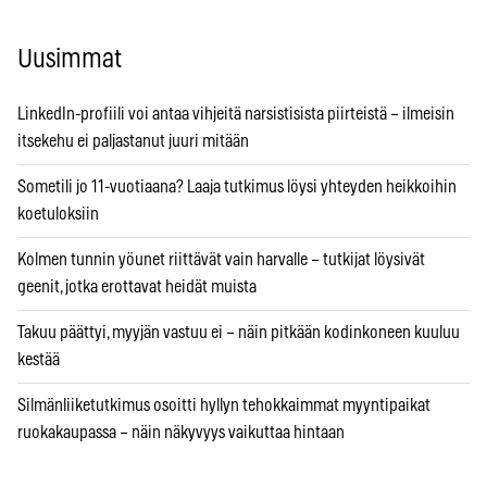
Uusimmat
LinkedIn-profiili voi antaa vihjeitä narsistisista piirteistä – ilmeisin
itsekehu ei paljastanut juuri mitään
Sometili jo 11-vuotiaana? Laaja tutkimus löysi yhteyden heikkoihin
koetuloksiin
Kolmen tunnin yöunet riittävät vain harvalle – tutkijat löysivät
geenit, jotka erottavat heidät muista
Takuu päättyi, myyjän vastuu ei – näin pitkään kodinkoneen kuuluu
kestää
Silmänliiketutkimus osoitti hyllyn tehokkaimmat myyntipaikat
ruokakaupassa – näin näkyvyys vaikuttaa hintaan