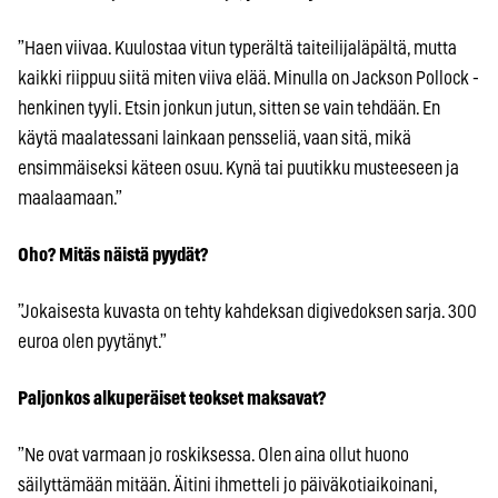
”Haen viivaa. Kuulostaa vitun typerältä taiteilijaläpältä, mutta
kaikki riippuu siitä miten viiva elää. Minulla on Jackson Pollock -
henkinen tyyli. Etsin jonkun jutun, sitten se vain tehdään. En
käytä maalatessani lainkaan pensseliä, vaan sitä, mikä
ensimmäiseksi käteen osuu. Kynä tai puutikku musteeseen ja
maalaamaan.”
Oho? Mitäs näistä pyydät?
”Jokaisesta kuvasta on tehty kahdeksan digivedoksen sarja. 300
euroa olen pyytänyt.”
Paljonkos alkuperäiset teokset maksavat?
”Ne ovat varmaan jo roskiksessa. Olen aina ollut huono
säilyttämään mitään. Äitini ihmetteli jo päiväkotiaikoinani,