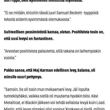
Sori Ylppö, olen kymmenen minuuttia myöhässä.
”Ei se mitään, kirjoitin tässä juuri Samuel Beckett -tyyppistä
tekstiä siiderin syvimmästä olemuksesta.”
Suhteellisen pessimististä kamaa, oletan. Positiivista tosin on,
että uusi levysi on fantastinen.
”Arvostan positiivista palautetta, sillä takana on laihempiakin
vuosia.”
Pakko sanoa, että Maj Karman edellinen levy, Salama, oli
minulle suuri pettymys.
”Samoin. Se oli tosin mun mokaamani levy. Jäi lopulta
tunneköyhäksi, vaikka siellä oli muutama hyväkin biisi. Kävi
Metallicat, ei Blackin jälkeen voi tehdä sellaista levyä kuin Load.
Mietin, että levyn nimeksi olisi sopinut ’Koskaan ei tiedä, milloin