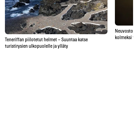
Neuvostoaik
kolmeksi vu
Teneriffan piilotetut helmet – Suuntaa katse
turistirysien ulkopuolelle ja ylläty