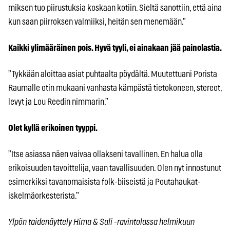
miksen tuo piirustuksia koskaan kotiin. Sieltä sanottiin, että aina
kun saan piirroksen valmiiksi, heitän sen menemään.”
Kaikki ylimääräinen pois. Hyvä tyyli, ei ainakaan jää painolastia.
”Tykkään aloittaa asiat puhtaalta pöydältä. Muutettuani Porista
Raumalle otin mukaani vanhasta kämpästä tietokoneen, stereot,
levyt ja Lou Reedin nimmarin.”
Olet kyllä erikoinen tyyppi.
”Itse asiassa näen vaivaa ollakseni tavallinen. En halua olla
erikoisuuden tavoittelija, vaan tavallisuuden. Olen nyt innostunut
esimerkiksi tavanomaisista folk-biiseistä ja Poutahaukat-
iskelmäorkesterista.”
Ylpön taidenäyttely Hima & Sali -ravintolassa helmikuun