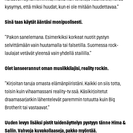
kysymys, että miksi huudat, kun ei ole mitään huudettavaa.”
Sinä taas käytät ääntäsi monipuolisesti.
”Pakon sanelemana. Esimerkiksi korkeat nuotit pystyn
selvittämään vain huutamalla tai falsetilla. Suomessa rock-
laulajat vetävät yleensä vain yhdellä staililla.”
Olet lanseerannut oman musiikkilajisi, reality rockin.
”Kirjoitan taruja omasta elämänpiiristäni. Kaikki on siis totta,
toisin kuin vihaamassani reality-tv:ssä. Käsikirjoitetut
draamasarjatkin lähentelevät paremmin totuutta kuin Big
Brotherit tai vastaavat.”
Uuden levyn lisäksi pistit taidenäyttelyn pystyyn tänne Hima &
Saliin. Vahvoja kuvakollaaseja, pakko myöntää.