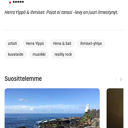
*****
Herra Ylppö & Ihmiset: Pojat ei tanssi -levy on juuri ilmestynyt.
artisti
Herra Ylppö
Hima & Sali
Ihmiset-yhtye
kuvataide
musiikki
reality rock
‹
›
Suosittelemme