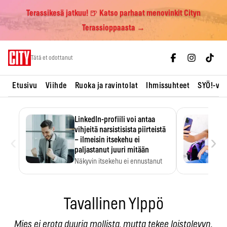
Terassikesä jatkuu! 🍺 Katso parhaat menovinkit Cityn
Terassioppaasta →
Skip
Tätä et odottanut
to
content
Etusivu
Viihde
Ruoka ja ravintolat
Ihmissuhteet
SYÖ!-vii
LinkedIn-profiili voi antaa
vihjeitä narsistisista piirteistä
‹
›
– ilmeisin itsekehu ei
paljastanut juuri mitään
Näkyvin itsekehu ei ennustanut
narsistisia piirteitä.
Tavallinen Ylppö
Mies ei erota duuria mollista, mutta tekee loistolevyn.