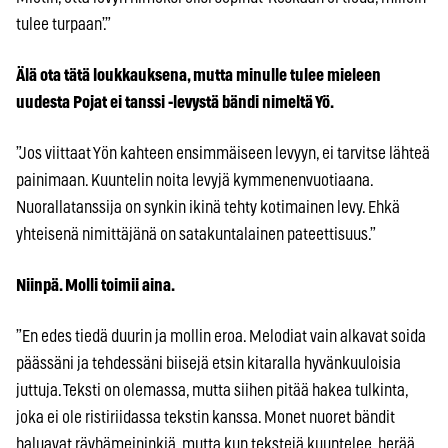
tulee turpaan’.”
Älä ota tätä loukkauksena, mutta minulle tulee mieleen
uudesta Pojat ei tanssi -levystä bändi nimeltä Yö.
”Jos viittaat Yön kahteen ensimmäiseen levyyn, ei tarvitse lähteä
painimaan. Kuuntelin noita levyjä kymmenenvuotiaana.
Nuorallatanssija on synkin ikinä tehty kotimainen levy. Ehkä
yhteisenä nimittäjänä on satakuntalainen pateettisuus.”
Niinpä. Molli toimii aina.
”En edes tiedä duurin ja mollin eroa. Melodiat vain alkavat soida
päässäni ja tehdessäni biisejä etsin kitaralla hyvänkuuloisia
juttuja. Teksti on olemassa, mutta siihen pitää hakea tulkinta,
joka ei ole ristiriidassa tekstin kanssa. Monet nuoret bändit
haluavat räyhämeininkiä, mutta kun tekstejä kuuntelee, herää