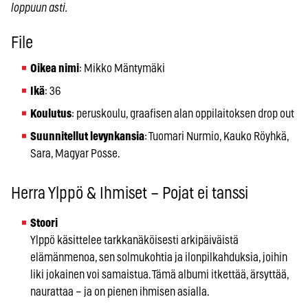
loppuun asti.
File
Oikea nimi
: Mikko Mäntymäki
Ikä
: 36
Koulutus
: peruskoulu, graafisen alan oppilaitoksen drop out
Suunnitellut levynkansia
: Tuomari Nurmio, Kauko Röyhkä,
Sara, Magyar Posse.
Herra Ylppö & Ihmiset – Pojat ei tanssi
Stoori
Ylppö käsittelee tarkkanäköisesti arkipäiväistä
elämänmenoa, sen solmukohtia ja ilonpilkahduksia, joihin
liki jokainen voi samaistua. Tämä albumi itkettää, ärsyttää,
naurattaa – ja on pienen ihmisen asialla.