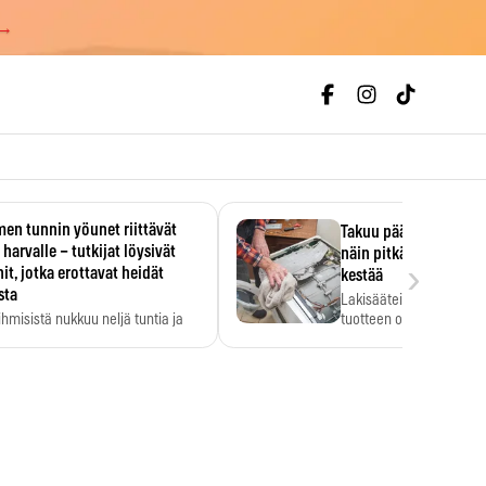
 →
en tunnin yöunet riittävät
Takuu päättyi, myyjän
 harvalle – tutkijat löysivät
näin pitkään kodinko
›
it, jotka erottavat heidät
kestää
sta
Lakisääteinen virhevast
ihmisistä nukkuu neljä tuntia ja
tuotteen oletetun kestoi
ilti…