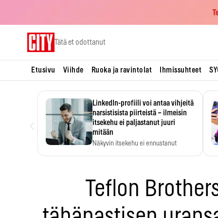
T
Skip
Tätä et odottanut
to
content
Etusivu
Viihde
Ruoka ja ravintolat
Ihmissuhteet
SY
LinkedIn-profiili voi antaa vihjeitä
narsistisista piirteistä – ilmeisin
‹
itsekehu ei paljastanut juuri
mitään
Näkyvin itsekehu ei ennustanut
narsistisia piirteitä.
Teflon Brothers
tähänastisen uran