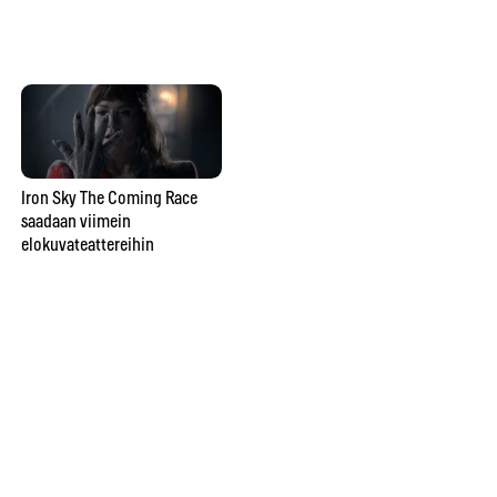
Kuinka vangitset loistavan
luonto-otoksen? Konsta
Punkka painottaa omaa
näkemystä valokuvaamisessa
Iron Sky The Coming Race
saadaan viimein
Ka
elokuvateattereihin
Op
Bo