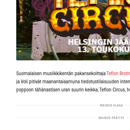
Suomalaisen musiikkikentän pakansekoittaja
Teflon Broth
ja Voli pitivät maanantaiaamuna tiedotustilaisuuden interne
poppoon tähänastisen uran suurin keikka, Teflon Circus, he