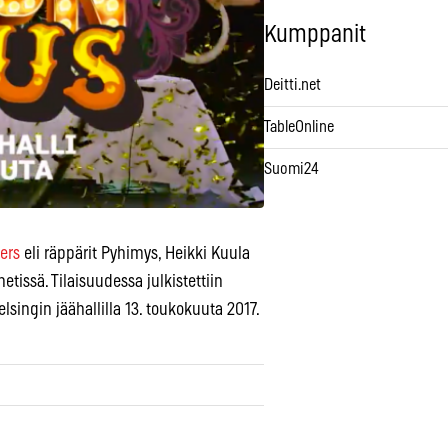
Kumppanit
Deitti.net
TableOnline
Suomi24
ers
eli räppärit Pyhimys, Heikki Kuula
tissä. Tilaisuudessa julkistettiin
lsingin jäähallilla 13. toukokuuta 2017.