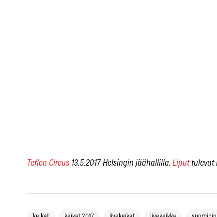
Teflon Circus
13.5.2017 Helsingin jäähallilla.
Liput
tulevat 
keikat
keikat 2017
livekeikat
livekeikka
suomihi