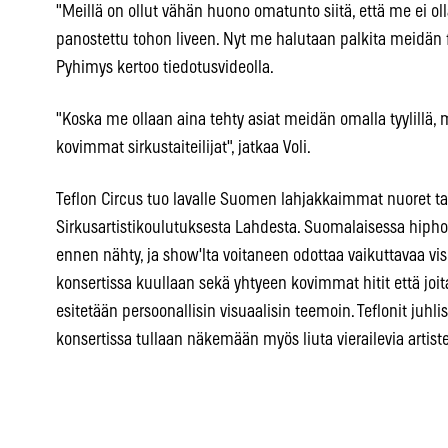
"Meillä on ollut vähän huono omatunto siitä, että me ei ol
panostettu tohon liveen. Nyt me halutaan palkita meidän fa
Pyhimys kertoo tiedotusvideolla.
"Koska me ollaan aina tehty asiat meidän omalla tyylil
kovimmat sirkustaiteilijat", jatkaa Voli.
Teflon Circus tuo lavalle Suomen lahjakkaimmat nuoret tai
Sirkusartistikoulutuksesta Lahdesta. Suomalaisessa hiphop
ennen nähty, ja show'lta voitaneen odottaa vaikuttavaa vi
konsertissa kuullaan sekä yhtyeen kovimmat hitit että joi
esitetään persoonallisin visuaalisin teemoin. Teflonit juhlis
konsertissa tullaan näkemään myös liuta vierailevia artiste