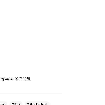
myyntiin 14.12.2016.
phop
Teflon
Teflon Brothers