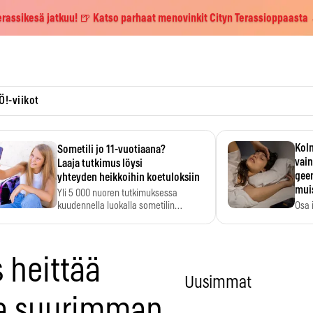
erassikesä jatkuu! 🍺 Katso parhaat menovinkit Cityn Terassioppaasta
Ö!-viikot
Kolm
Sometili jo 11-vuotiaana?
vain
Laaja tutkimus löysi
geen
yhteyden heikkoihin koetuloksiin
mui
Yli 5 000 nuoren tutkimuksessa
kuudennella luokalla sometilin…
Osa 
voi s
 heittää
Uusimmat
sa suurimman