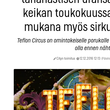
keikan toukokuussa 
mukana myös sirkus
Teflon Circus on omintakeiselle porukalle l
olla ennen näht
Cityn toimitus
12.12.2016 12:13
(Päivit