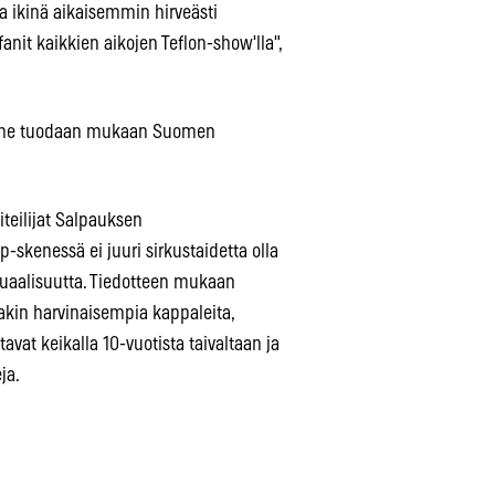
la ikinä aikaisemmin hirveästi
nit kaikkien aikojen Teflon-show'lla",
lä, me tuodaan mukaan Suomen
teilijat Salpauksen
-skenessä ei juuri sirkustaidetta olla
suaalisuutta. Tiedotteen mukaan
takin harvinaisempia kappaleita,
tavat keikalla 10-vuotista taivaltaan ja
ja.