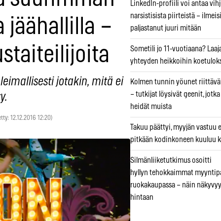
LinkedIn-profiili voi antaa vihj
narsistisista piirteistä – ilmeis
jäähallilla –
paljastanut juuri mitään
taiteilijoita
Sometili jo 11-vuotiaana? Laaj
yhteyden heikkoihin koetuloks
eimallisesti jotakin, mitä ei
Kolmen tunnin yöunet riittävät
– tutkijat löysivät geenit, jotk
y.
heidät muista
etty: 12.12.2016 12:20)
Takuu päättyi, myyjän vastuu e
pitkään kodinkoneen kuuluu k
Silmänliiketutkimus osoitti
hyllyn tehokkaimmat myyntip
ruokakaupassa – näin näkyvyy
hintaan