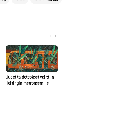
‹
›
Poromuijasta
Uudet taideteokset valittiin
pesunkestäväksi poppariksi –
Helsingin metroasemille
Gr
Julia Rautio: ”Parasta on, että
ar
valmiiksi ei tulla koskaan”
vu
va
ma