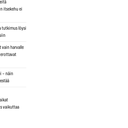
eitä
in itsekehu ei
a tutkimus löysi
iin
 vain harvalle
a erottavat
i – näin
estää
aikat
s vaikuttaa