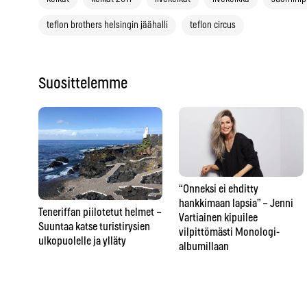
teflon brothers helsingin jäähalli
teflon circus
Suosittelemme
“Onneksi ei ehditty
hankkimaan lapsia” – Jenni
Teneriffan piilotetut helmet –
Vartiainen kipuilee
Suuntaa katse turistirysien
vilpittömästi Monologi-
ulkopuolelle ja ylläty
albumillaan