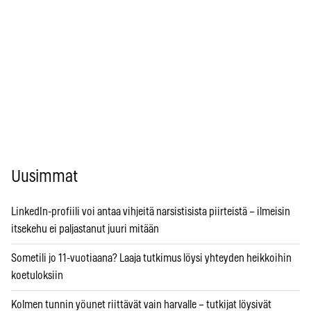
Uusimmat
LinkedIn-profiili voi antaa vihjeitä narsistisista piirteistä – ilmeisin
itsekehu ei paljastanut juuri mitään
Sometili jo 11-vuotiaana? Laaja tutkimus löysi yhteyden heikkoihin
koetuloksiin
Kolmen tunnin yöunet riittävät vain harvalle – tutkijat löysivät