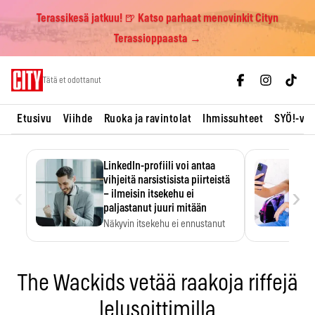
Terassikesä jatkuu! 🍺 Katso parhaat menovinkit Cityn
Terassioppaasta →
Skip
Tätä et odottanut
to
content
Etusivu
Viihde
Ruoka ja ravintolat
Ihmissuhteet
SYÖ!-vii
LinkedIn-profiili voi antaa
vihjeitä narsistisista piirteistä
‹
›
– ilmeisin itsekehu ei
paljastanut juuri mitään
Näkyvin itsekehu ei ennustanut
narsistisia piirteitä.
The Wackids vetää raakoja riffejä
lelusoittimilla