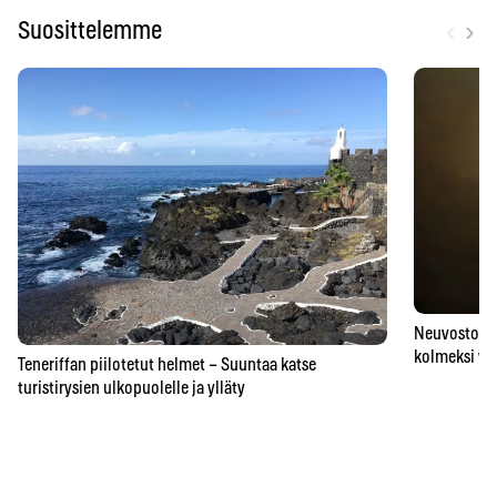
‹
›
Suosittelemme
Neuvostoaik
kolmeksi vu
Teneriffan piilotetut helmet – Suuntaa katse
turistirysien ulkopuolelle ja ylläty