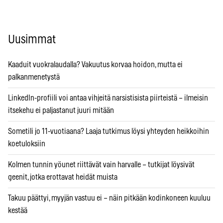
Uusimmat
Kaaduit vuokralaudalla? Vakuutus korvaa hoidon, mutta ei
palkanmenetystä
LinkedIn-profiili voi antaa vihjeitä narsistisista piirteistä – ilmeisin
itsekehu ei paljastanut juuri mitään
Sometili jo 11-vuotiaana? Laaja tutkimus löysi yhteyden heikkoihin
koetuloksiin
Kolmen tunnin yöunet riittävät vain harvalle – tutkijat löysivät
geenit, jotka erottavat heidät muista
Takuu päättyi, myyjän vastuu ei – näin pitkään kodinkoneen kuuluu
kestää