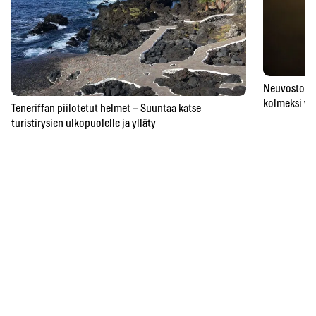
Neuvostoaik
kolmeksi vu
Teneriffan piilotetut helmet – Suuntaa katse
turistirysien ulkopuolelle ja ylläty