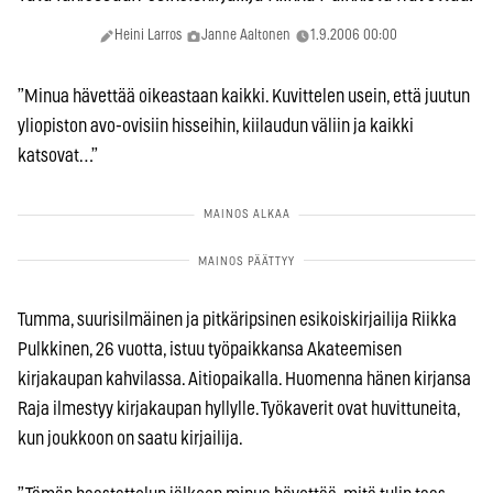
Heini Larros
Janne Aaltonen
1.9.2006 00:00
”Minua hävettää oikeastaan kaikki. Kuvittelen usein, että juutun
yliopiston avo-ovisiin hisseihin, kiilaudun väliin ja kaikki
katsovat…”
Tumma, suurisilmäinen ja pitkäripsinen esikoiskirjailija Riikka
Pulkkinen, 26 vuotta, istuu työpaikkansa Akateemisen
kirjakaupan kahvilassa. Aitiopaikalla. Huomenna hänen kirjansa
Raja ilmestyy kirjakaupan hyllylle. Työkaverit ovat huvittuneita,
kun joukkoon on saatu kirjailija.