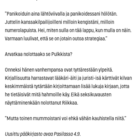
”Panikoiduin aina lähtöviivalla ja panikoidessani hölötän.
Juttelin kanssakilpailijoilleni milloin kengistäni, milloin
numerolapuista. Hei, miten sulla on tää lappu, kun mulla on näin.
Varmaan luulivat, että se on jotain outoa strategiaa.”
Arvatkaa nolottaako se Pulkkista?
Onneksi hänen vanhempansa ovat tyttärestään ylpeitä.
Kirjallisuutta harrastavat lääkäri-äiti ja juristi-isä kärttivät kilvan
keskimmäistä tytärtään kirjoittamaan lisää lukuja kirjaan, jotta
he tietäisivät mitä hahmoille käy. Eikä seksikuvausten
näyttäminenkään nolottanut Riikkaa.
”Mutta toinen mummoistani voi ehkä vähän kauhistella niitä.”
Uusittu pääkirjasto avaa Pasilassa 4.9.