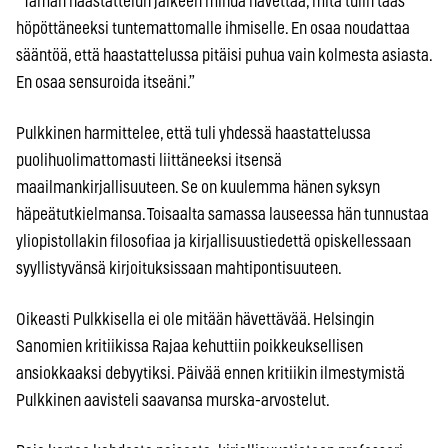
”Tämän haastattelun jälkeen minua hävettää, mitä tulin taas
höpöttäneeksi tuntemattomalle ihmiselle. En osaa noudattaa
sääntöä, että haastattelussa pitäisi puhua vain kolmesta asiasta.
En osaa sensuroida itseäni.”
Pulkkinen harmittelee, että tuli yhdessä haastattelussa
puolihuolimattomasti liittäneeksi itsensä
maailmankirjallisuuteen. Se on kuulemma hänen syksyn
häpeätutkielmansa. Toisaalta samassa lauseessa hän tunnustaa
yliopistollakin filosofiaa ja kirjallisuustiedettä opiskellessaan
syyllistyvänsä kirjoituksissaan mahtipontisuuteen.
Oikeasti Pulkkisella ei ole mitään hävettävää. Helsingin
Sanomien kritiikissa Rajaa kehuttiin poikkeuksellisen
ansiokkaaksi debyytiksi. Päivää ennen kritiikin ilmestymistä
Pulkkinen aavisteli saavansa murska-arvostelut.