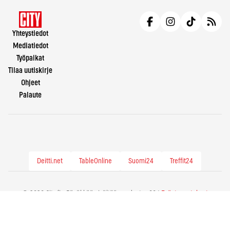
Yhteystiedot
Mediatiedot
Työpaikat
Tilaa uutiskirje
Ohjeet
Palaute
Deitti.net
TableOnline
Suomi24
Treffit24
© 2026 City.fi - Räväkkää sisältöä vuodesta -86 |
Evästeasetukset