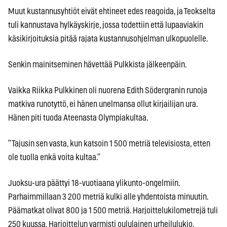
Muut kustannusyhtiöt eivät ehtineet edes reagoida, ja Teokselta
tuli kannustava hylkäyskirje, jossa todettiin että lupaaviakin
käsikirjoituksia pitää rajata kustannusohjelman ulkopuolelle.
Senkin mainitseminen hävettää Pulkkista jälkeenpäin.
Vaikka Riikka Pulkkinen oli nuorena Edith Södergranin runoja
matkiva runotyttö, ei hänen unelmansa ollut kirjailijan ura.
Hänen piti tuoda Ateenasta Olympiakultaa.
”Tajusin sen vasta, kun katsoin 1 500 metriä televisiosta, etten
ole tuolla enkä voita kultaa.”
Juoksu-ura päättyi 18-vuotiaana ylikunto-ongelmiin.
Parhaimmillaan 3 200 metriä kulki alle yhdentoista minuutin.
Päämatkat olivat 800 ja 1 500 metriä. Harjoittelukilometrejä tuli
250 kuussa. Harjoittelun varmisti oululainen urheilulukio.