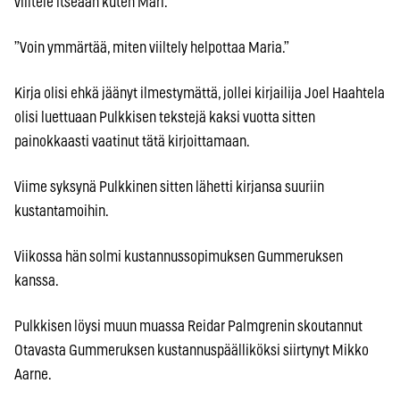
viiltele itseään kuten Mari.
”Voin ymmärtää, miten viiltely helpottaa Maria.”
Kirja olisi ehkä jäänyt ilmestymättä, jollei kirjailija Joel Haahtela
olisi luettuaan Pulkkisen tekstejä kaksi vuotta sitten
painokkaasti vaatinut tätä kirjoittamaan.
Viime syksynä Pulkkinen sitten lähetti kirjansa suuriin
kustantamoihin.
Viikossa hän solmi kustannussopimuksen Gummeruksen
kanssa.
Pulkkisen löysi muun muassa Reidar Palmgrenin skoutannut
Otavasta Gummeruksen kustannuspäälliköksi siirtynyt Mikko
Aarne.