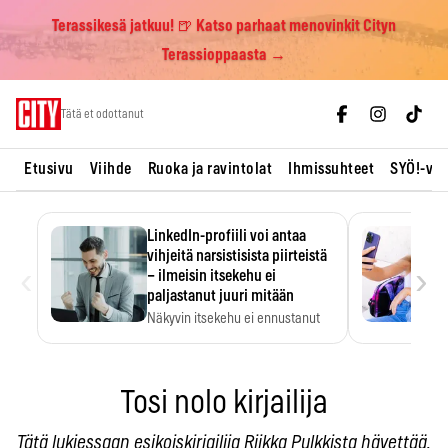
Terassikesä jatkuu! 🍺 Katso parhaat menovinkit Cityn
Terassioppaasta →
Skip
Tätä et odottanut
to
content
Etusivu
Viihde
Ruoka ja ravintolat
Ihmissuhteet
SYÖ!-vii
LinkedIn-profiili voi antaa
vihjeitä narsistisista piirteistä
‹
›
– ilmeisin itsekehu ei
paljastanut juuri mitään
Näkyvin itsekehu ei ennustanut
narsistisia piirteitä.
Tosi nolo kirjailija
Tätä lukiessaan esikoiskirjailija Riikka Pulkkista hävettää.