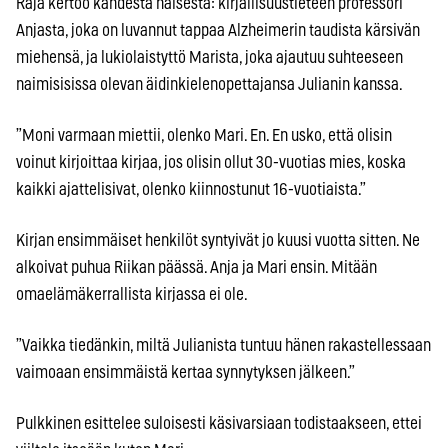
Raja kertoo kahdesta naisesta: kirjallisuustieteen professori
Anjasta, joka on luvannut tappaa Alzheimerin taudista kärsivän
miehensä, ja lukiolaistyttö Marista, joka ajautuu suhteeseen
naimisisissa olevan äidinkielenopettajansa Julianin kanssa.
”Moni varmaan miettii, olenko Mari. En. En usko, että olisin
voinut kirjoittaa kirjaa, jos olisin ollut 30-vuotias mies, koska
kaikki ajattelisivat, olenko kiinnostunut 16-vuotiaista.”
Kirjan ensimmäiset henkilöt syntyivät jo kuusi vuotta sitten. Ne
alkoivat puhua Riikan päässä. Anja ja Mari ensin. Mitään
omaelämäkerrallista kirjassa ei ole.
”Vaikka tiedänkin, miltä Julianista tuntuu hänen rakastellessaan
vaimoaan ensimmäistä kertaa synnytyksen jälkeen.”
Pulkkinen esittelee suloisesti käsivarsiaan todistaakseen, ettei