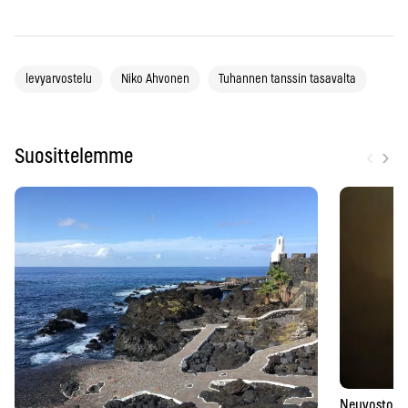
levyarvostelu
Niko Ahvonen
Tuhannen tanssin tasavalta
‹
›
Suosittelemme
Neuvostoaik