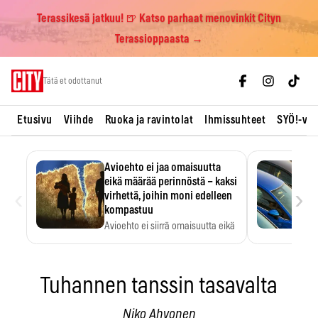
Terassikesä jatkuu! 🍺 Katso parhaat menovinkit Cityn
Terassioppaasta →
Skip
Tätä et odottanut
to
content
Etusivu
Viihde
Ruoka ja ravintolat
Ihmissuhteet
SYÖ!-vii
Avioehto ei jaa omaisuutta
eikä määrää perinnöstä – kaksi
‹
›
virhettä, joihin moni edelleen
kompastuu
Avioehto ei siirrä omaisuutta eikä
ratkaise perintöasioita.
Tuhannen tanssin tasavalta
Niko Ahvonen