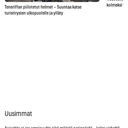
kolmeksi vu
Teneriffan piilotetut helmet – Suuntaa katse
turistirysien ulkopuolelle ja ylläty
Uusimmat