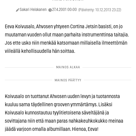
Sakari Heiskanen
27.4.2001 00:00
(Päivitetty: 10.12.2013 23:22)
Eeva Koivusalo, Ahvosen yhtyeen Cortina Jetsin basisti, on jo
muutaman vuoden ollut maan parhaita instrumenttinsa taitajia.
Jos ette usko niin menkää katsomaan millaisella ilmeettömän
viileällä kehollisuudella hän soittaa.
Koivusalo on tuottanut Ahvosen uuden levyn ja tuotannosta
kuuluu sama täydellinen grooven ymmärtämys. Lisäksi
Koivusalo kunnostautuu tyylitietoisena säveltäjänä ja
sovittajana niin että maan paras nahkakeuhkokukko meinaa
jäädä varjoon omalla albumillaan. Hienoa, Eeva!