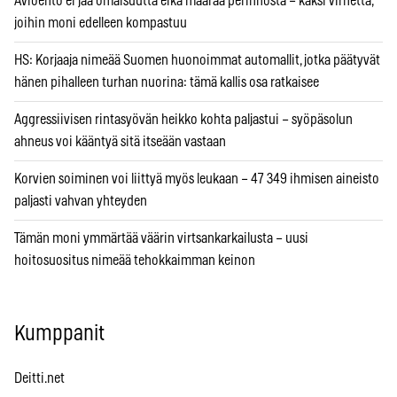
Avioehto ei jaa omaisuutta eikä määrää perinnöstä – kaksi virhettä,
joihin moni edelleen kompastuu
HS: Korjaaja nimeää Suomen huonoimmat automallit, jotka päätyvät
hänen pihalleen turhan nuorina: tämä kallis osa ratkaisee
Aggressiivisen rintasyövän heikko kohta paljastui – syöpäsolun
ahneus voi kääntyä sitä itseään vastaan
Korvien soiminen voi liittyä myös leukaan – 47 349 ihmisen aineisto
paljasti vahvan yhteyden
Tämän moni ymmärtää väärin virtsankarkailusta – uusi
hoitosuositus nimeää tehokkaimman keinon
Kumppanit
Deitti.net