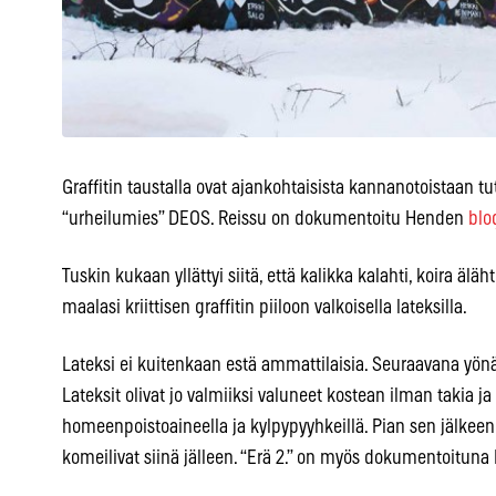
Graffitin taustalla ovat ajankohtaisista kannanotoistaan
“urheilumies” DEOS. Reissu on dokumentoitu Henden
blo
Tuskin kukaan yllättyi siitä, että kalikka kalahti, koira älä
maalasi kriittisen graffitin piiloon valkoisella lateksilla.
Lateksi ei kuitenkaan estä ammattilaisia. Seuraavana yönä
Lateksit olivat jo valmiiksi valuneet kostean ilman takia ja 
homeenpoistoaineella ja kylpypyyhkeillä. Pian sen jälkee
komeilivat siinä jälleen. “Erä 2.” on myös dokumentoitun