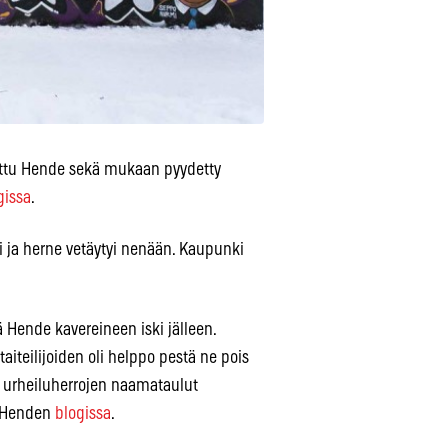
 tuttu Hende sekä mukaan pyydetty
gissa
.
hti ja herne vetäytyi nenään. Kaupunki
 Hende kavereineen iski jälleen.
taiteilijoiden oli helppo pestä ne pois
n urheiluherrojen naamataulut
a Henden
blogissa
.