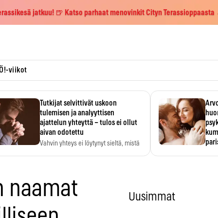
erassikesä jatkuu! 🍺 Katso parhaat menovinkit Cityn Terassioppaasta
Ö!-viikot
Tutkijat selvittivät uskoon
Arvo
tulemisen ja analyyttisen
huo
ajattelun yhteyttä – tulos ei ollut
psy
aivan odotettu
kump
par
Vahvin yhteys ei löytynyt sieltä, mistä
sitä odotettiin.
Suht
tunt
Psyk
n naamat
Uusimmat
illiseen