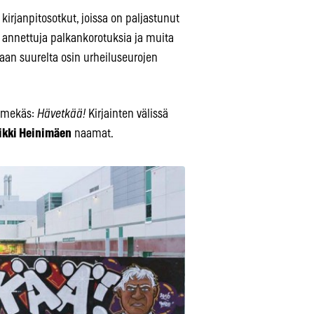
irjanpitosotkut, joissa on paljastunut
le annettuja palkankorotuksia ja muita
an suurelta osin urheiluseurojen
timekäs:
Hävetkää!
Kirjainten välissä
ikki Heinimäen
naamat.