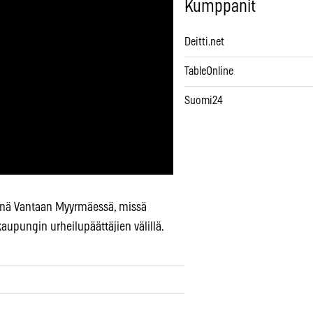
Kumppanit
Deitti.net
TableOnline
Suomi24
ivinä Vantaan Myyrmäessä, missä
a kaupungin urheilupäättäjien välillä.