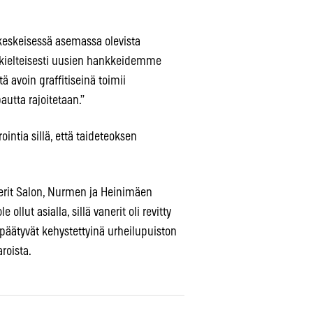
 keskeisessä asemassa olevista
 kielteisesti uusien hankkeidemme
 avoin graffitiseinä toimii
utta rajoitetaan.”
ntia sillä, että taideteoksen
anerit Salon, Nurmen ja Heinimäen
ollut asialla, sillä vanerit oli revitty
t päätyvät kehystettyinä urheilupuiston
roista.