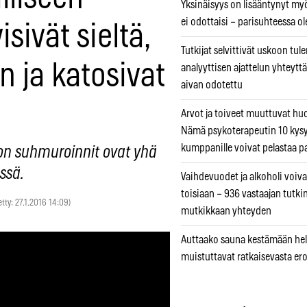
Yksinäisyys on lisääntynyt myös
ei odottaisi – parisuhteessa ole
isivät sieltä,
Tutkijat selvittivät uskoon tul
n ja katosivat
analyyttisen ajattelun yhteyttä 
aivan odotettu
Arvot ja toiveet muuttuvat h
Nämä psykoterapeutin 10 kys
kumppanille voivat pelastaa p
on suhmuroinnit ovat yhä
ssä.
Vaihdevuodet ja alkoholi voiva
toisiaan – 936 vastaajan tutki
etty: 27.1.2016 14:09)
mutkikkaan yhteyden
Auttaako sauna kestämään hell
muistuttavat ratkaisevasta er