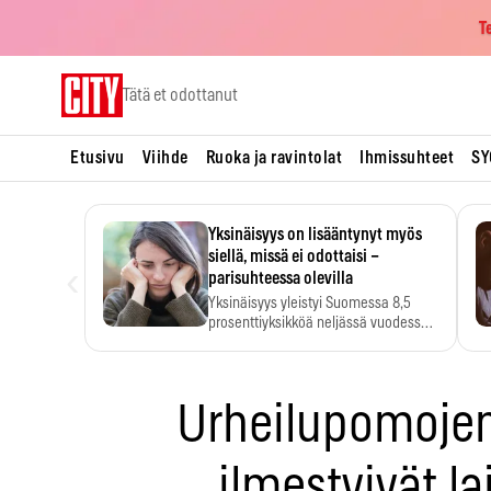
T
Skip
Tätä et odottanut
to
content
Etusivu
Viihde
Ruoka ja ravintolat
Ihmissuhteet
SY
Yksinäisyys on lisääntynyt myös
siellä, missä ei odottaisi –
‹
parisuhteessa olevilla
Yksinäisyys yleistyi Suomessa 8,5
prosenttiyksikköä neljässä vuodessa.
Se…
Urheilupomoje
ilmestyivät la