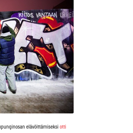
aupunginosan elävöittämiseksi
otti