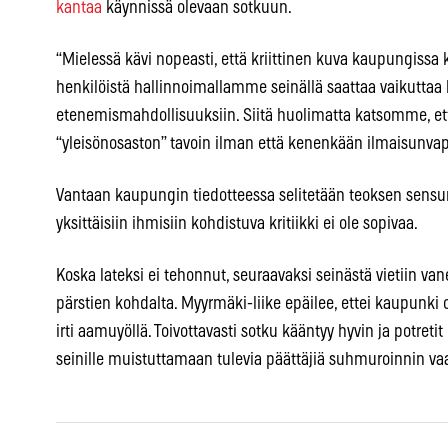
kantaa
käynnissä olevaan sotkuun.
“Mielessä kävi nopeasti, että kriittinen kuva kaupungissa
henkilöistä hallinnoimallamme seinällä saattaa vaikuttaa
etenemismahdollisuuksiin. Siitä huolimatta katsomme, että
“yleisönosaston” tavoin ilman että kenenkään ilmaisunvapa
Vantaan kaupungin tiedotteessa selitetään teoksen sensuroi
yksittäisiin ihmisiin kohdistuva kritiikki ei ole sopivaa.
Koska lateksi ei tehonnut, seuraavaksi seinästä vietiin v
pärstien kohdalta. Myyrmäki-liike epäilee, ettei kaupunki ole 
irti aamuyöllä. Toivottavasti sotku kääntyy hyvin ja potreti
seinille muistuttamaan tulevia päättäjiä suhmuroinnin vaa