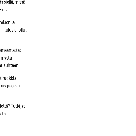
 siellä, missä
villa
emisen ja
– tulos ei ollut
uomaamatta:
ymystä
arisuhteen
t ruokkia
mus paljasti
että? Tutkijat
osta