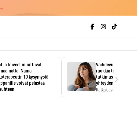
 →
t ja toiveet muuttuvat
Vaihdevuodet ja alkoh
maamatta: Nämä
ruokkia toisiaan – 93
›
koterapeutin 10 kysymystä
tutkimus paljasti mut
panille voivat pelastaa
yhteyden
isuhteen
Ratkaiseva tekijä ei ollu
vakavuus vaan syy,…
eessa on helppo ajatella
evansa kumppaninsa läpikotaisin.
oterapeutin…