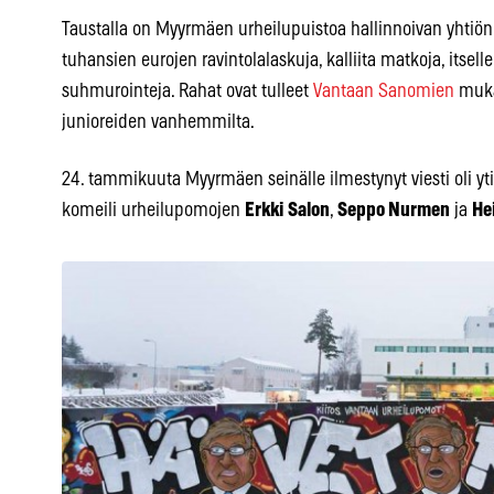
Taustalla on Myyrmäen urheilupuistoa hallinnoivan yhtiön k
tuhansien eurojen ravintolalaskuja, kalliita matkoja, itsel
suhmurointeja. Rahat ovat tulleet
Vantaan Sanomien
muka
junioreiden vanhemmilta.
24. tammikuuta Myyrmäen seinälle ilmestynyt viesti oli y
komeili urheilupomojen
Erkki Salon
,
Seppo Nurmen
ja
He