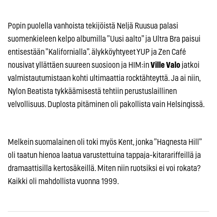
Popin puolella vanhoista tekijöistä Neljä Ruusua palasi
suomenkieleen kelpo albumilla ”Uusi aalto” ja Ultra Bra paisui
entisestään ”Kalifornialla”. älykköyhtyeet YUP ja Zen Café
nousivat yllättäen suureen suosioon ja HIM:in
Ville Valo
jatkoi
valmistautumistaan kohti ultimaattia rocktähteyttä. Ja ai niin,
Nylon Beatista tykkäämisestä tehtiin perustuslaillinen
velvollisuus. Duplosta pitäminen oli pakollista vain Helsingissä.
Melkein suomalainen oli toki myös Kent, jonka ”Hagnesta Hill”
oli taatun hienoa laatua varustettuina tappaja-kitarariffeillä ja
dramaattisilla kertosäkeillä. Miten niin ruotsiksi ei voi rokata?
Kaikki oli mahdollista vuonna 1999.