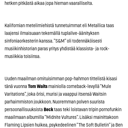
hetken pitkästä aikaa jopa hieman vaaralliselta.
Kalifornian metelimiehistä tunnetuimmat eli Metallica taas
laajensi ilmaisuaan tekemällä tuplalive-äänityksen
sinfoniaorkesterin kanssa. ”S&M” oli todennäköisesti
musiikinhistorian paras yritys yhdistää klassista- ja rock-
musiikkia toisiinsa.
Uuden maailman omituisimman pop-hahmon tittelistä kisasi
tänä vuonna
Tom Waits
mainiolla comeback-levyllä ”Mule
Varitations”, joka örisi, murisi ja vaappui itsensä Waitsin
parhaimmiston joukkoon. Nuoremman polven suurista
persoonallisuuksista
Beck
taas teki loistavan tripin pornofunkin
maailmaan albumilla ”Midnite Vultures”. Lisäksi mainittakoon
Flaming Lipsien huikea, psykedeelinen ”The Soft Bulletin” ja Ben