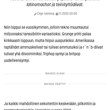
latinomachot ja teinityttödiivat.
Cityn toimitus
7.1.2000 00:00
Niin loppui se vuosikymmen, jolloin tekno muuntautui
miljoonaksi tanssibiitin variaatioksi. Grunge yritti palaa
kirkkaasti loppuun, mutta hiipui uuspunkiksi. Amerikassa
raptähdet ammuskelivat tai tulivat ammutuiksi ja r´n´b-diivat
tulivat yhä diivoimmiksi. Triphop syntyi ja britpop
uudelleensyntyi.
Ja kaikki mahdollinen sekoitettiin keskenään, pilkottiin ja