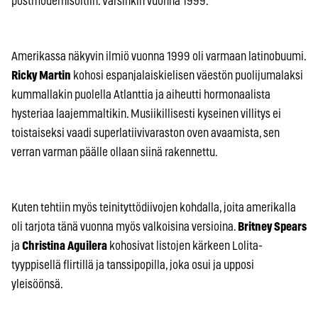
postmodernisoitiin. Varsinkin vuonna 1999.
Amerikassa näkyvin ilmiö vuonna 1999 oli varmaan latinobuumi.
Ricky Martin
kohosi espanjalaiskielisen väestön puolijumalaksi
kummallakin puolella Atlanttia ja aiheutti hormonaalista
hysteriaa laajemmaltikin. Musiikillisesti kyseinen villitys ei
toistaiseksi vaadi superlatiivivaraston oven avaamista, sen
verran varman päälle ollaan siinä rakennettu.
Kuten tehtiin myös teinityttödiivojen kohdalla, joita amerikalla
oli tarjota tänä vuonna myös valkoisina versioina.
Britney Spears
ja
Christina Aguilera
kohosivat listojen kärkeen Lolita-
tyyppisellä flirtillä ja tanssipopilla, joka osui ja upposi
yleisöönsä.