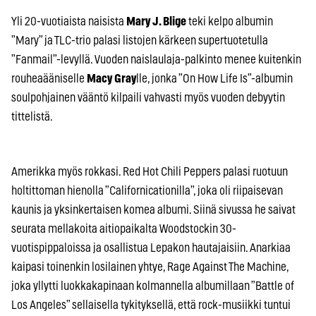
Yli 20-vuotiaista naisista
Mary J. Blige
teki kelpo albumin
”Mary” ja TLC-trio palasi listojen kärkeen supertuotetulla
”Fanmail”-levyllä. Vuoden naislaulaja-palkinto menee kuitenkin
rouheaääniselle
Macy Gray
lle, jonka ”On How Life Is”-albumin
soulpohjainen vääntö kilpaili vahvasti myös vuoden debyytin
tittelistä.
Amerikka myös rokkasi. Red Hot Chili Peppers palasi ruotuun
holtittoman hienolla ”Californicationilla”, joka oli riipaisevan
kaunis ja yksinkertaisen komea albumi. Siinä sivussa he saivat
seurata mellakoita aitiopaikalta Woodstockin 30-
vuotispippaloissa ja osallistua Lepakon hautajaisiin. Anarkiaa
kaipasi toinenkin losilainen yhtye, Rage Against The Machine,
joka yllytti luokkakapinaan kolmannella albumillaan ”Battle of
Los Angeles” sellaisella tykityksellä, että rock-musiikki tuntui