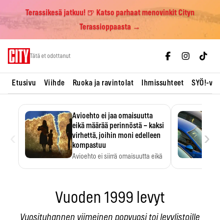
Terassikesä jatkuu! 🍺 Katso parhaat menovinkit Cityn
Terassioppaasta →
Skip
Tätä et odottanut
to
content
Etusivu
Viihde
Ruoka ja ravintolat
Ihmissuhteet
SYÖ!-vii
Avioehto ei jaa omaisuutta
eikä määrää perinnöstä – kaksi
‹
›
virhettä, joihin moni edelleen
kompastuu
Avioehto ei siirrä omaisuutta eikä
ratkaise perintöasioita.
Vuoden 1999 levyt
Vuosituhannen viimeinen popvuosi toi levylistoille