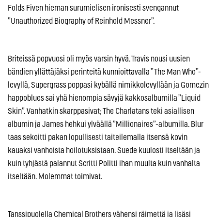
Folds Fiven hieman surumielisen ironisesti svengannut
”Unauthorized Biography of Reinhold Messner”.
Briteissä popvuosi oli myös varsin hyvä. Travis nousi uusien
bändien yllättäjäksi perinteitä kunnioittavalla ”The Man Who”-
levyllä, Supergrass poppasi kybällä nimikkolevyllään ja Gomezin
happoblues sai yhä hienompia sävyjä kakkosalbumilla ”Liquid
Skin”. Vanhatkin skarppasivat; The Charlatans teki asiallisen
albumin ja James hehkui ylväällä ”Millionaires”-albumilla. Blur
taas sekoitti pakan lopullisesti taiteilemalla itsensä kovin
kauaksi vanhoista hoilotuksistaan. Suede kuulosti itseltään ja
kuin tyhjästä palannut Scritti Politti ihan muulta kuin vanhalta
itseltään. Molemmat toimivat.
Tanssipuolella Chemical Brothers vähensi räimettä ja lisäsi