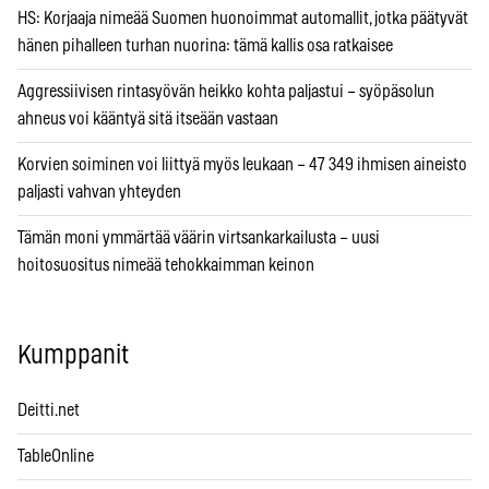
HS: Korjaaja nimeää Suomen huonoimmat automallit, jotka päätyvät
hänen pihalleen turhan nuorina: tämä kallis osa ratkaisee
Aggressiivisen rintasyövän heikko kohta paljastui – syöpäsolun
ahneus voi kääntyä sitä itseään vastaan
Korvien soiminen voi liittyä myös leukaan – 47 349 ihmisen aineisto
paljasti vahvan yhteyden
Tämän moni ymmärtää väärin virtsankarkailusta – uusi
hoitosuositus nimeää tehokkaimman keinon
Kumppanit
Deitti.net
TableOnline