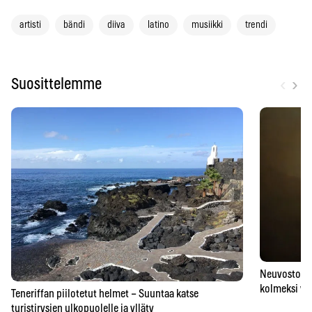
artisti
bändi
diiva
latino
musiikki
trendi
‹
›
Suosittelemme
Neuvostoaik
kolmeksi vu
Teneriffan piilotetut helmet – Suuntaa katse
turistirysien ulkopuolelle ja ylläty