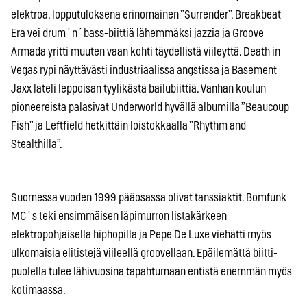
elektroa, lopputuloksena erinomainen ”Surrender”. Breakbeat
Era vei drum´n´bass-biittiä lähemmäksi jazzia ja Groove
Armada yritti muuten vaan kohti täydellistä viileyttä. Death in
Vegas rypi näyttävästi industriaalissa angstissa ja Basement
Jaxx lateli leppoisan tyylikästä bailubiittiä. Vanhan koulun
pioneereista palasivat Underworld hyvällä albumilla ”Beaucoup
Fish” ja Leftfield hetkittäin loistokkaalla ”Rhythm and
Stealthilla”.
Suomessa vuoden 1999 pääosassa olivat tanssiaktit. Bomfunk
MC´s teki ensimmäisen läpimurron listakärkeen
elektropohjaisella hiphopilla ja Pepe De Luxe viehätti myös
ulkomaisia elitistejä viileellä groovellaan. Epäilemättä biitti-
puolella tulee lähivuosina tapahtumaan entistä enemmän myös
kotimaassa.