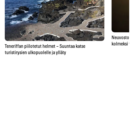
Neuvostoaik
kolmeksi vu
Teneriffan piilotetut helmet – Suuntaa katse
turistirysien ulkopuolelle ja ylläty