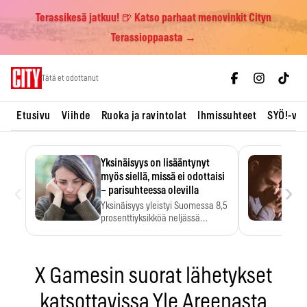
Terassikesä jatkuu! 🍺 Katso parhaat menovinkit Cityn
Terassioppaasta →
Skip
Tätä et odottanut
to
content
Etusivu
Viihde
Ruoka ja ravintolat
Ihmissuhteet
SYÖ!-vii
Yksinäisyys on lisääntynyt
myös siellä, missä ei odottaisi
‹
›
– parisuhteessa olevilla
Yksinäisyys yleistyi Suomessa 8,5
prosenttiyksikköä neljässä
vuodessa. Se…
X Gamesin suorat lähetykset
katsottavissa Yle Areenasta