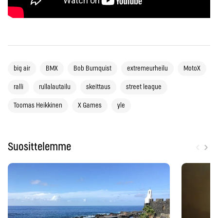
big air
BMX
Bob Burnquist
extremeurheilu
MotoX
ralli
rullalautailu
skeittaus
street league
Toomas Heikkinen
X Games
yle
‹
›
Suosittelemme