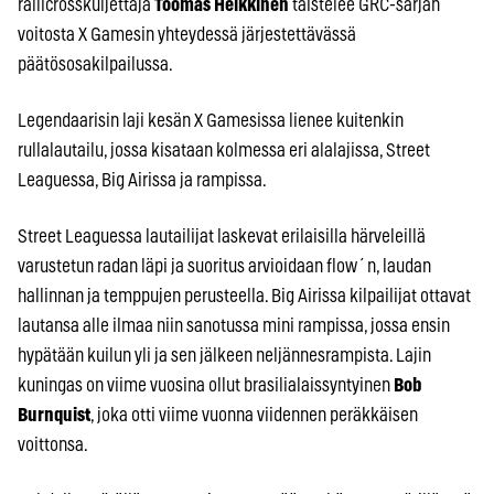
rallicrosskuljettaja
Toomas Heikkinen
taistelee GRC-sarjan
voitosta X Gamesin yhteydessä järjestettävässä
päätösosakilpailussa.
Legendaarisin laji kesän X Gamesissa lienee kuitenkin
rullalautailu, jossa kisataan kolmessa eri alalajissa, Street
Leaguessa, Big Airissa ja rampissa.
Street Leaguessa lautailijat laskevat erilaisilla härveleillä
varustetun radan läpi ja suoritus arvioidaan flow´n, laudan
hallinnan ja temppujen perusteella. Big Airissa kilpailijat ottavat
lautansa alle ilmaa niin sanotussa mini rampissa, jossa ensin
hypätään kuilun yli ja sen jälkeen neljännesrampista. Lajin
kuningas on viime vuosina ollut brasilialaissyntyinen
Bob
Burnquist
, joka otti viime vuonna viidennen peräkkäisen
voittonsa.