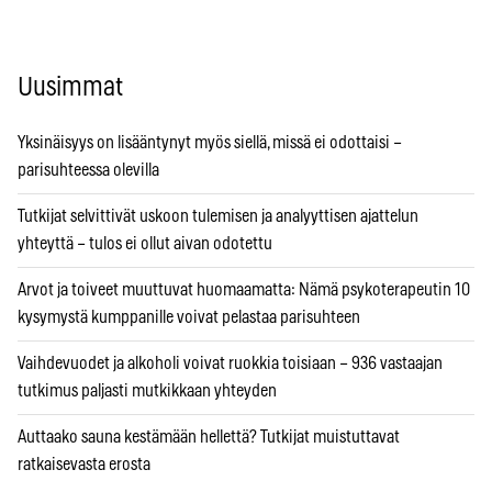
Uusimmat
Yksinäisyys on lisääntynyt myös siellä, missä ei odottaisi –
parisuhteessa olevilla
Tutkijat selvittivät uskoon tulemisen ja analyyttisen ajattelun
yhteyttä – tulos ei ollut aivan odotettu
Arvot ja toiveet muuttuvat huomaamatta: Nämä psykoterapeutin 10
kysymystä kumppanille voivat pelastaa parisuhteen
Vaihdevuodet ja alkoholi voivat ruokkia toisiaan – 936 vastaajan
tutkimus paljasti mutkikkaan yhteyden
Auttaako sauna kestämään hellettä? Tutkijat muistuttavat
ratkaisevasta erosta