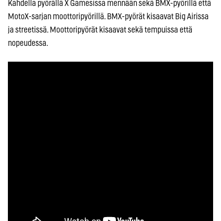
Kahdella pyörällä X Gamesissa mennään sekä BMX-pyörillä että
MotoX-sarjan moottoripyörillä. BMX-pyörät kisaavat Big Airissa
ja streetissä. Moottoripyörät kisaavat sekä tempuissa että
nopeudessa.