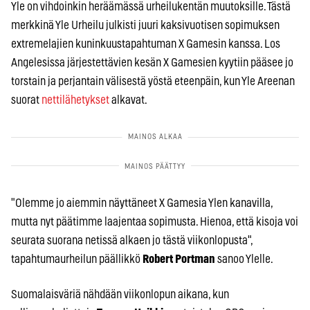
Yle on vihdoinkin heräämässä urheilukentän muutoksille. Tästä
merkkinä Yle Urheilu julkisti juuri kaksivuotisen sopimuksen
extremelajien kuninkuustapahtuman X Gamesin kanssa. Los
Angelesissa järjestettävien kesän X Gamesien kyytiin pääsee jo
torstain ja perjantain välisestä yöstä eteenpäin, kun Yle Areenan
suorat
nettilähetykset
alkavat.
"Olemme jo aiemmin näyttäneet X Gamesia Ylen kanavilla,
mutta nyt päätimme laajentaa sopimusta. Hienoa, että kisoja voi
seurata suorana netissä alkaen jo tästä viikonlopusta",
tapahtumaurheilun päällikkö
Robert Portman
sanoo Ylelle.
Suomalaisväriä nähdään viikonlopun aikana, kun