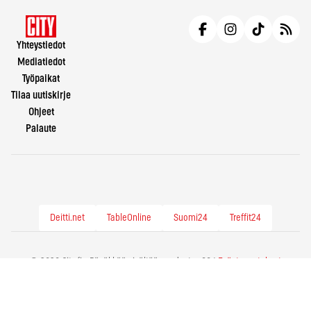
Yhteystiedot
Mediatiedot
Työpaikat
Tilaa uutiskirje
Ohjeet
Palaute
Deitti.net
TableOnline
Suomi24
Treffit24
© 2026 City.fi - Räväkkää sisältöä vuodesta -86 |
Evästeasetukset