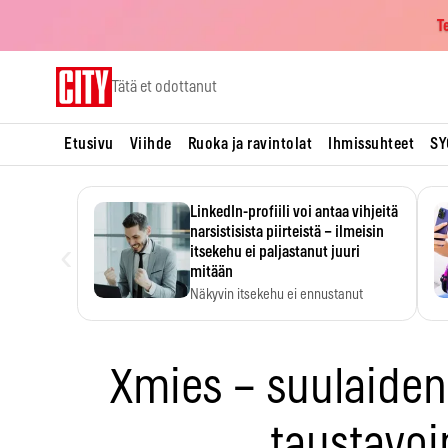
T
Skip
Tätä et odottanut
to
content
Etusivu
Viihde
Ruoka ja ravintolat
Ihmissuhteet
SY
LinkedIn-profiili voi antaa vihjeitä
narsistisista piirteistä – ilmeisin
‹
itsekehu ei paljastanut juuri
mitään
Näkyvin itsekehu ei ennustanut
narsistisia piirteitä.
Xmies – suulaiden
taustavo