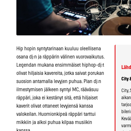
Hip hopin syntytarinaan kuuluu oleellisena
osana dj:n ja räppärin välinen vuorovaikutus.
Legendan mukana ensimmäiset hiphop-dj:t
Lähd
olivat hiljaisia kavereita, jotka saivat porukan
City
suosion antamalla levyjen puhua. Pian dj:n
ilmestymisen jälkeen syntyi MC, rääväsuu
City,
räppäri, joka ei kestänyt sitä, että hiljaiset
aikan
tarj
kaverit olivat ottaneet levyjensä kanssa
biler
valokeilan. Huomionkipeä räppäri tarttui
Kevää
mikkiin ja alkoi puhua kilpaa musiikin
varmi
kanssa.