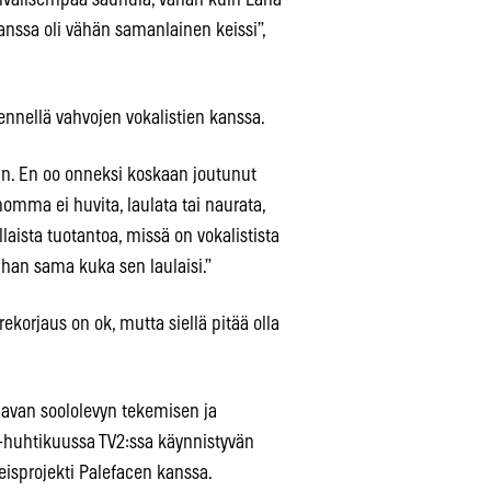
anssa oli vähän samanlainen keissi”,
ennellä vahvojen vokalistien kanssa.
än. En oo onneksi koskaan joutunut
 homma ei huvita, laulata tai naurata,
laista tuotantoa, missä on vokalistista
n ihan sama kuka sen laulaisi.”
korjaus on ok, mutta siellä pitää olla
avan soololevyn tekemisen ja
huhtikuussa TV2:ssa käynnistyvän
eisprojekti Palefacen kanssa.