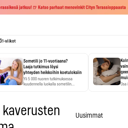
erassikesä jatkuu! 🍺 Katso parhaat menovinkit Cityn Terassioppaasta
Ö!-viikot
Kolm
Sometili jo 11-vuotiaana?
vain
Laaja tutkimus löysi
geen
yhteyden heikkoihin koetuloksiin
mui
Yli 5 000 nuoren tutkimuksessa
kuudennella luokalla sometilin…
Osa 
voi s
 kaverusten
Uusimmat
ima