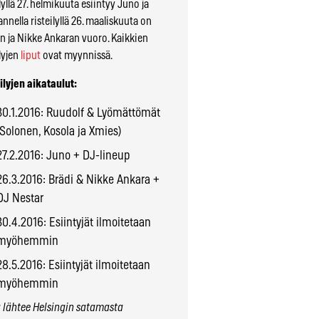
ilyllä 27. helmikuuta esiintyy Juno ja
nnella risteilyllä 26. maaliskuuta on
n ja Nikke Ankaran vuoro. Kaikkien
ilyjen
liput
ovat myynnissä.
ilyjen aikataulut:
30.1.2016: Ruudolf & Lyömättömät
(Solonen, Kosola ja Xmies)
27.2.2016: Juno + DJ-lineup
26.3.2016: Brädi & Nikke Ankara +
DJ Nestar
30.4.2016: Esiintyjät ilmoitetaan
myöhemmin
28.5.2016: Esiintyjät ilmoitetaan
myöhemmin
 lähtee Helsingin satamasta