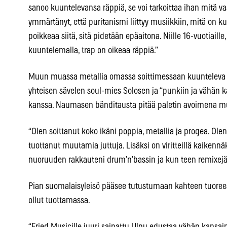
sanoo kuuntelevansa räppiä, se voi tarkoittaa ihan mitä 
ymmärtänyt, että puritanismi liittyy musiikkiin, mitä on ku
poikkeaa siitä, sitä pidetään epäaitona. Niille 16-vuotiaill
kuuntelemalla, trap on oikeaa räppiä.”
Muun muassa metallia omassa soittimessaan kuunteleva 
yhteisen sävelen soul-mies Solosen ja “punkiin ja vähän k
kanssa. Naumasen bänditausta pitää paletin avoimena muil
“Olen soittanut koko ikäni poppia, metallia ja progea. Ole
tuottanut muutamia juttuja. Lisäksi on viritteillä kaikenn
nuoruuden rakkauteni drum’n’bassin ja kun teen remixejä
Pian suomalaisyleisö pääsee tutustumaan kahteen tuoree
ollut tuottamassa.
“Fried Musicille juuri sainattu Ulpu edustaa vähän kansa