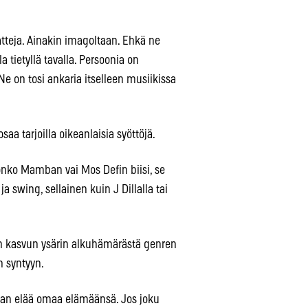
tteja. Ainakin imagoltaan. Ehkä ne
tietyllä tavalla. Persoonia on
Ne on tosi ankaria itselleen musiikissa
osaa tarjoilla oikeanlaisia syöttöjä.
 onko Mamban vai Mos Defin biisi, se
a swing, sellainen kuin J Dillalla tai
 kasvun ysärin alkuhämärästä genren
n syntyyn.
etaan elää omaa elämäänsä. Jos joku