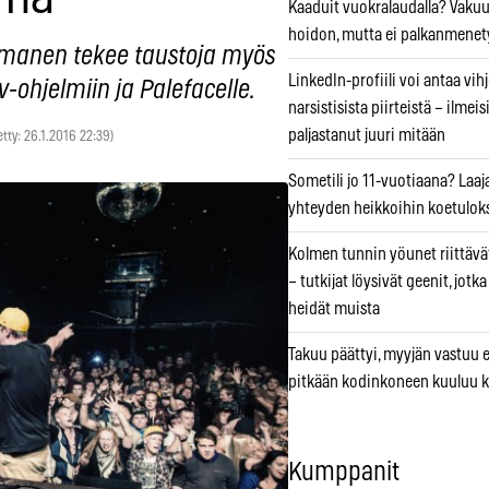
Kaaduit vuokralaudalla? Vaku
hoidon, mutta ei palkanmenet
manen tekee taustoja myös
LinkedIn-profiili voi antaa vihj
v-ohjelmiin ja Palefacelle.
narsistisista piirteistä – ilmeis
paljastanut juuri mitään
etty: 26.1.2016 22:39)
Sometili jo 11-vuotiaana? Laaj
yhteyden heikkoihin koetuloks
Kolmen tunnin yöunet riittävät
– tutkijat löysivät geenit, jotk
heidät muista
Takuu päättyi, myyjän vastuu e
pitkään kodinkoneen kuuluu k
Kumppanit