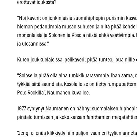
erottuvat joukosta?
“Noi kaverit on jonkinlaisia suomihiphopin purismin kasva
hieman pedantimpia musan suhteen ja niitä pitää kohdella 
monenlaisia ja Solonen ja Kosola niistä ehkä vaativimpia. 
ja ulosannissa.”
Kuten joukkuelajeissa, pelikaverit pitää tuntea, jotta niille 
“Solosella pitää olla aina funkkikitarasample. Ihan sama,
tykkää siitä saundista. Kosolalle se on tietty rumpupattern j
Pete Rockilla”, Naumanen kuvailee.
1977 syntynyt Naumanen on nähnyt suomalaisen hiphopin
pirstaloitumiseen ja koko kansan fanittamien megatähtie
“Jengi ei enää klikkiydy niin paljon, vaan eri tyylien ann