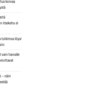
utus korvaa
ystä
eitä
in itsekehu ei
a tutkimus löysi
iin
 vain harvalle
a erottavat
i – näin
estää