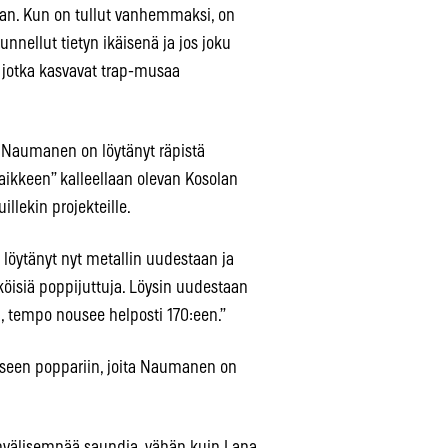
vaan. Kun on tullut vanhemmaksi, on
unnellut tietyn ikäisenä ja jos joku
e, jotka kasvavat trap-musaa
Naumanen on löytänyt räpistä
aikkeen” kalleellaan olevan Kosolan
lekin projekteille.
n löytänyt nyt metallin uudestaan ja
äköisiä poppijuttuja. Löysin uudestaan
, tempo nousee helposti 170:een.”
seen poppariin, joita Naumanen on
invälisempää saundia, vähän kuin Lana