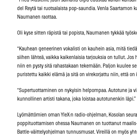
del Reytä tai ruotsalaista pop-saundia. Venla Saartamon k
Naumanen raottaa.
Oli kyse sitten räpistä tai popista, Naumanen tykkää työsk
“Kauhean geneerinen vokalisti on kauhein asia, mitä tied
siihen lähteä, vaikka kaikenlaisia tarjouksia on tullut. Jos
niin en pysty sitä rahastakaan tekemään. Paljon kuulee sel
puristettu kaikki elämä ja sitä on virekorjattu niin, että o
“Supertuottaminen on nykyisin helpompaa. Autotune ja vire
kunnollinen artisti takana, joka loistaa autotunenkin läpi.”
Lyömättömien oman YleX:n radio-ohjelman, Kosolan seura
poppituottamisen ohessa Naumanen on tuottanut maalis-
Battle-väittelyohjelman tunnusmusat. Vireillä on myös yht