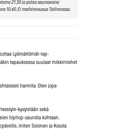
taina 21.30 ja palaa seuraavana
a 10.40. Ei maihinnousua Tallinnassa.
ikuttaa Lyömättömät-rap-
säkin tapauksessa suulaat mikkimiehet
ohtaisesti harmita. Olen jopa
freestyle-kyvyistään sekä
osien hiphop-saundia kohtaan.
päreille, miten Solonen ja Kosola