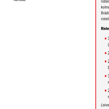
riste
kolma
Brädi
riste
Riste
Laiva