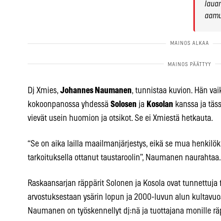
lauan
aamun
Dj Xmies,
Johannes Naumanen
, tunnistaa kuvion. Hän va
kokoonpanossa yhdessä
Solosen
ja
Kosolan
kanssa ja täs
vievät usein huomion ja otsikot. Se ei Xmiestä hetkauta.
“Se on aika lailla maailmanjärjestys, eikä se mua henkilök
tarkoituksella ottanut taustaroolin”, Naumanen naurahtaa.
Raskaansarjan räppärit Solonen ja Kosola ovat tunnettuja 
arvostuksestaan ysärin lopun ja 2000-luvun alun kultavu
Naumanen on työskennellyt dj:nä ja tuottajana monille räp