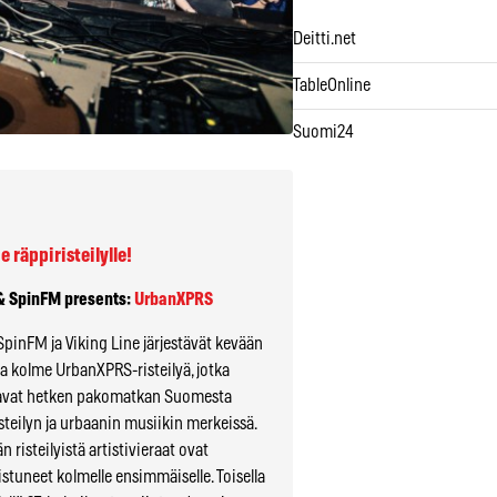
Deitti.net
TableOnline
Suomi24
e räppiristeilylle!
 &
SpinFM presents:
UrbanXPRS
 SpinFM ja Viking Line järjestävät kevään
a kolme UrbanXPRS-risteilyä, jotka
oavat hetken pakomatkan Suomesta
isteilyn ja urbaanin musiikin merkeissä.
n risteilyistä artistivieraat ovat
stuneet kolmelle ensimmäiselle. Toisella