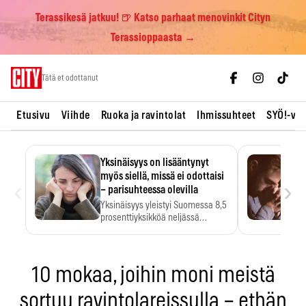
Terassikesä jatkuu! 🍺 Katso parhaat menovinkit Cityn
Terassioppaasta →
Skip
Tätä et odottanut
to
content
Etusivu
Viihde
Ruoka ja ravintolat
Ihmissuhteet
SYÖ!-vii
Yksinäisyys on lisääntynyt
myös siellä, missä ei odottaisi
‹
›
– parisuhteessa olevilla
Yksinäisyys yleistyi Suomessa 8,5
prosenttiyksikköä neljässä
vuodessa. Se…
10 mokaa, joihin moni meistä
sortuu ravintolareissulla – ethän