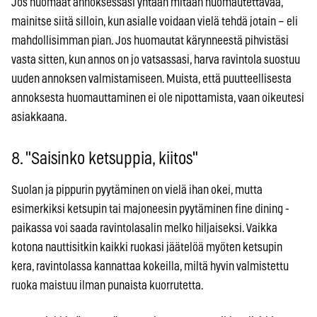
Jos huomaat annoksessasi yhtään mitään huomautettavaa,
mainitse siitä silloin, kun asialle voidaan vielä tehdä jotain – eli
mahdollisimman pian. Jos huomautat kärynneestä pihvistäsi
vasta sitten, kun annos on jo vatsassasi, harva ravintola suostuu
uuden annoksen valmistamiseen. Muista, että puutteellisesta
annoksesta huomauttaminen ei ole nipottamista, vaan oikeutesi
asiakkaana.
8. "Saisinko ketsuppia, kiitos"
Suolan ja pippurin pyytäminen on vielä ihan okei, mutta
esimerkiksi ketsupin tai majoneesin pyytäminen fine dining -
paikassa voi saada ravintolasalin melko hiljaiseksi. Vaikka
kotona nauttisitkin kaikki ruokasi jäätelöä myöten ketsupin
kera, ravintolassa kannattaa kokeilla, miltä hyvin valmistettu
ruoka maistuu ilman punaista kuorrutetta.