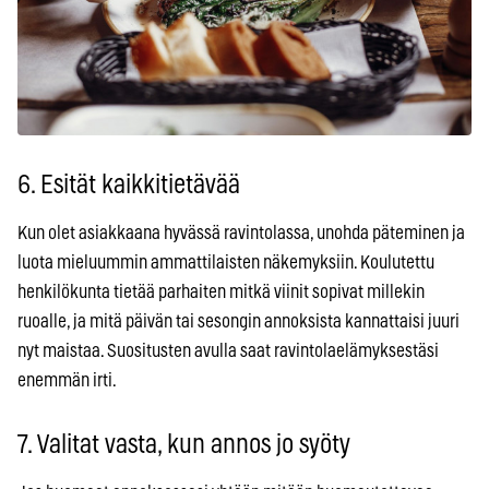
6. Esität kaikkitietävää
Kun olet asiakkaana hyvässä ravintolassa, unohda päteminen ja
luota mieluummin ammattilaisten näkemyksiin. Koulutettu
henkilökunta tietää parhaiten mitkä viinit sopivat millekin
ruoalle, ja mitä päivän tai sesongin annoksista kannattaisi juuri
nyt maistaa. Suositusten avulla saat ravintolaelämyksestäsi
enemmän irti.
7. Valitat vasta, kun annos jo syöty