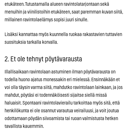
etukäteen. Tutustamalla alueen ravintolatarjontaan sekä
menuihin ja viinilistoihin etukäteen, saat paremman kuvan siitä,
millainen ravintolaelämys sopisi juuri sinulle.
Lisäksi kannattaa myös kuunnella ruokaa rakastavien tuttavien
suosituksia tarkalla korvalla.
2. Et ole tehnyt pöytävarausta
Illallisaikaan ravintolaan astuminen ilman pöytävarausta on
todella huono ajatus monessakin eri mielessä. Ensinnäkään et
voi olla täysin varma siitä, mahdutko ravintolaan lainkaan, ja jos
mahdut, pöytäsi ei todennäköisesti sijaitse siellä missä
haluaisit. Spontaani ravintolavierailu tarkoittaa myös sitä, että
henkilökunta ei ole osannut varautua veirailuusi, ja voit joutua
odottamaan pöydän siivoamista tai ruoan valmistusta hetken
tavallista kauemmin.