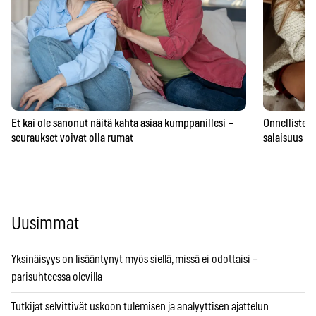
Et kai ole sanonut näitä kahta asiaa kumppanillesi –
Onnellisten 
seuraukset voivat olla rumat
salaisuus – 
Uusimmat
Yksinäisyys on lisääntynyt myös siellä, missä ei odottaisi –
parisuhteessa olevilla
Tutkijat selvittivät uskoon tulemisen ja analyyttisen ajattelun