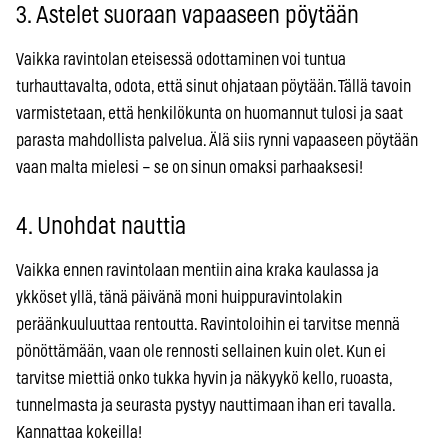
3. Astelet suoraan vapaaseen pöytään
Vaikka ravintolan eteisessä odottaminen voi tuntua
turhauttavalta, odota, että sinut ohjataan pöytään. Tällä tavoin
varmistetaan, että henkilökunta on huomannut tulosi ja saat
parasta mahdollista palvelua. Älä siis rynni vapaaseen pöytään
vaan malta mielesi – se on sinun omaksi parhaaksesi!
4. Unohdat nauttia
Vaikka ennen ravintolaan mentiin aina kraka kaulassa ja
ykköset yllä, tänä päivänä moni huippuravintolakin
peräänkuuluuttaa rentoutta. Ravintoloihin ei tarvitse mennä
pönöttämään, vaan ole rennosti sellainen kuin olet. Kun ei
tarvitse miettiä onko tukka hyvin ja näkyykö kello, ruoasta,
tunnelmasta ja seurasta pystyy nauttimaan ihan eri tavalla.
Kannattaa kokeilla!