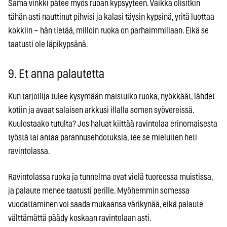
Sama vinkki pätee myös ruoan kypsyyteen. Vaikka olisitkin
tähän asti nauttinut pihvisi ja kalasi täysin kypsinä, yritä luottaa
kokkiin – hän tietää, milloin ruoka on parhaimmillaan. Eikä se
taatusti ole läpikypsänä.
9. Et anna palautetta
Kun tarjoilija tulee kysymään maistuiko ruoka, nyökkäät, lähdet
kotiin ja avaat salaisen arkkusi illalla somen syövereissä.
Kuulostaako tutulta? Jos haluat kiittää ravintolaa erinomaisesta
työstä tai antaa parannusehdotuksia, tee se mieluiten heti
ravintolassa.
Ravintolassa ruoka ja tunnelma ovat vielä tuoreessa muistissa,
ja palaute menee taatusti perille. Myöhemmin somessa
vuodattaminen voi saada mukaansa värikynää, eikä palaute
välttämättä päädy koskaan ravintolaan asti.