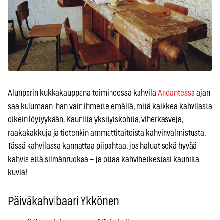
Alunperin kukkakauppana toimineessa kahvila
Andantessa
ajan
saa kulumaan ihan vain ihmettelemällä, mitä kaikkea kahvilasta
oikein löytyykään. Kauniita yksityiskohtia, viherkasveja,
raakakakkuja ja tietenkin ammattitaitoista kahvinvalmistusta.
Tässä kahvilassa kannattaa piipahtaa, jos haluat sekä hyvää
kahvia että silmänruokaa – ja ottaa kahvihetkestäsi kauniita
kuvia!
Päiväkahvibaari Ykkönen