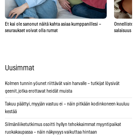
Et kai ole sanonut näitä kahta asiaa kumppanillesi –
Onnellisten 
seuraukset voivat olla rumat
salaisuus – 
Uusimmat
Kolmen tunnin yöunet riittävät vain harvalle – tutkijat löysivät
geenit, jotka erottavat heidät muista
Takuu päättyi, myyjän vastuu ei – näin pitkään kodinkoneen kuuluu
kestää
Silmänliiketutkimus osoitti hyllyn tehokkaimmat myyntipaikat
ruokakaupassa – näin näkyvyys vaikuttaa hintaan