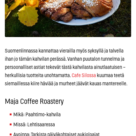
Suomenlinnassa kannattaa vierailla myös syksyllä ja talvella
ihan jo tämän kahvilan perässä. Vanhan puutalon tunnelma ja
persoonalliset astiat tekevät tästä kahvilasta ainutlaatuisen –
herkullisia tuotteita unohtamatta.
Cafe Silossa
kuumaa teetä
siemaillessa kiire häviää ja murheet jäävät kauas mantereelle.
Maja Coffee Roastery
Mikä: Paahtimo-kahvila
Missä: Lehtisaaressa
Avoinna: Tarkista päiväkohtaiset aukioloajat