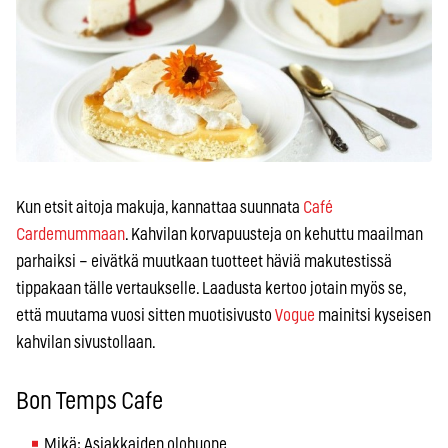
Kun etsit aitoja makuja, kannattaa suunnata
Café
Cardemummaan
. Kahvilan korvapuusteja on kehuttu maailman
parhaiksi – eivätkä muutkaan tuotteet häviä makutestissä
tippakaan tälle vertaukselle. Laadusta kertoo jotain myös se,
että muutama vuosi sitten muotisivusto
Vogue
mainitsi kyseisen
kahvilan sivustollaan.
Bon Temps Cafe
Mikä: Asiakkaiden olohuone