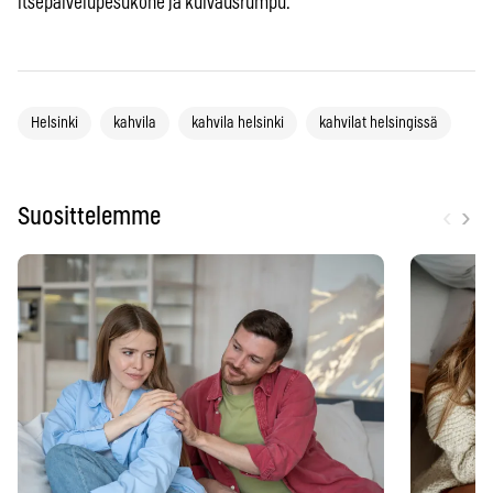
itsepalvelupesukone ja kuivausrumpu.
Helsinki
kahvila
kahvila helsinki
kahvilat helsingissä
‹
›
Suosittelemme