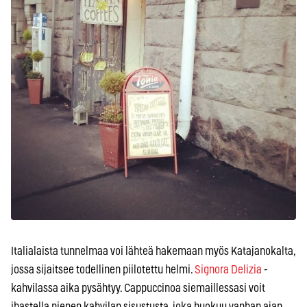
Italialaista tunnelmaa voi lähteä hakemaan myös Katajanokalta,
jossa sijaitsee todellinen piilotettu helmi.
Signora Delizia
-
kahvilassa aika pysähtyy. Cappuccinoa siemaillessasi voit
ihastella pienen kahvilan sisustusta, joka huokuu vanhan ajan