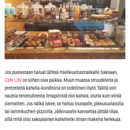
Jos puolestaan haluat lähteä mielikuvitusmatkalle Saksaan,
Cafe LOV
on siihen oiva paikka. Muun muassa struudeleita ja
pretzeleitä kahvila-konditoria on todellinen löytö. Täällä voit
nauttia tervetulleesta ilmapiiristä niin kahvia, olutta kuin viiniä
siemaillen. Jos nälkä iskee, se hoituu lounaalle, pikkusuolaisilla
tai lammkuchen-pizzoilla. Jälkiruoalle kannattaa jättää tilaa,
sillä mitä olisi saksalainen kahvihetki ilman makeita herkkuja.