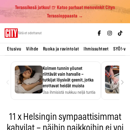
Terassikesä jatkuu! 🍺 Katso parhaat menovinkit Cityn
Terassioppaasta →
Skip
Tätä et odottanut
to
content
Etusivu
Viihde
Ruoka ja ravintolat
Ihmissuhteet
SYÖ!-vii
Kolmen tunnin yöunet
riittävät vain harvalle –
‹
›
tutkijat löysivät geenit, jotka
erottavat heidät muista
Osa ihmisistä nukkuu neljä tuntia
ja voi silti…
11 x Helsingin sympaattisimmat
kahvilat – näihin paikkoihin ei voi