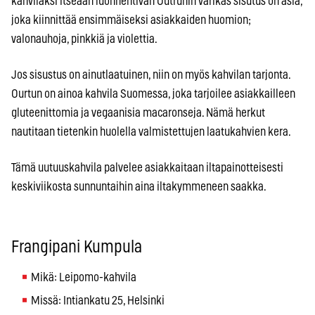
kahvilaksi itseään luonnehtivan Outrunin värikäs sisutus on asia,
joka kiinnittää ensimmäiseksi asiakkaiden huomion;
valonauhoja, pinkkiä ja violettia.
Jos sisustus on ainutlaatuinen, niin on myös kahvilan tarjonta.
Ourtun on ainoa kahvila Suomessa, joka tarjoilee asiakkailleen
gluteenittomia ja vegaanisia macaronseja. Nämä herkut
nautitaan tietenkin huolella valmistettujen laatukahvien kera.
Tämä uutuuskahvila palvelee asiakkaitaan iltapainotteisesti
keskiviikosta sunnuntaihin aina iltakymmeneen saakka.
Frangipani Kumpula
Mikä: Leipomo-kahvila
Missä: Intiankatu 25, Helsinki