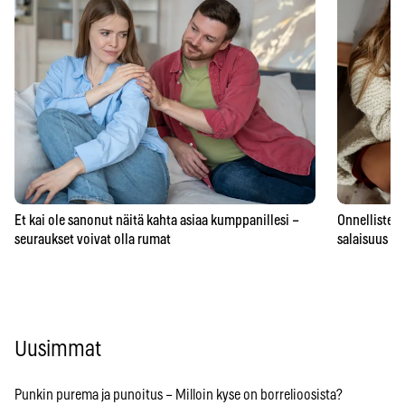
Et kai ole sanonut näitä kahta asiaa kumppanillesi –
Onnellisten 
seuraukset voivat olla rumat
salaisuus – 
Uusimmat
Punkin purema ja punoitus – Milloin kyse on borrelioosista?