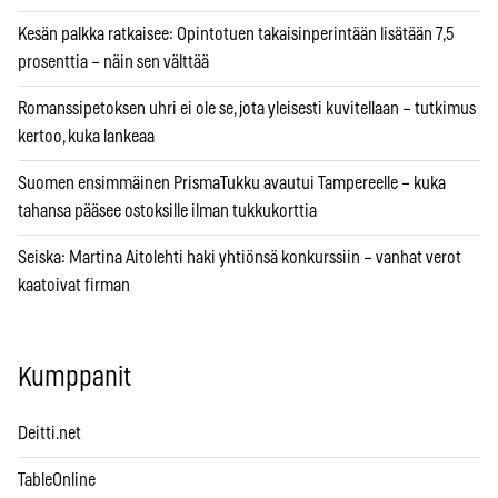
Kesän palkka ratkaisee: Opintotuen takaisinperintään lisätään 7,5
prosenttia – näin sen välttää
Romanssipetoksen uhri ei ole se, jota yleisesti kuvitellaan – tutkimus
kertoo, kuka lankeaa
Suomen ensimmäinen PrismaTukku avautui Tampereelle – kuka
tahansa pääsee ostoksille ilman tukkukorttia
Seiska: Martina Aitolehti haki yhtiönsä konkurssiin – vanhat verot
kaatoivat firman
Kumppanit
Deitti.net
TableOnline