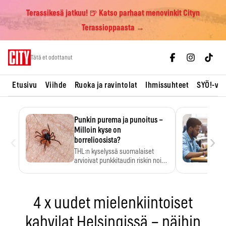
Terassikesä jatkuu! 🍺 Katso parhaat menovinkit Cityn
Terassioppaasta →
Skip
Tätä et odottanut
to
content
Etusivu
Viihde
Ruoka ja ravintolat
Ihmissuhteet
SYÖ!-vii
Punkin purema ja punoitus –
Milloin kyse on
‹
›
borrelioosista?
THL:n kyselyssä suomalaiset
arvioivat punkkitaudin riskin noin
kymmenkertaiseksi…
4 x uudet mielenkiintoiset
kahvilat Helsingissä – näihin