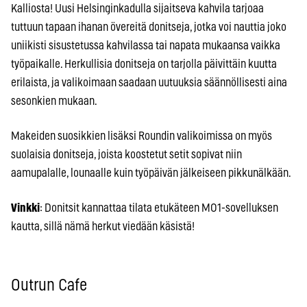
Kalliosta! Uusi Helsinginkadulla sijaitseva kahvila tarjoaa
tuttuun tapaan ihanan övereitä donitseja, jotka voi nauttia joko
uniikisti sisustetussa kahvilassa tai napata mukaansa vaikka
työpaikalle. Herkullisia donitseja on tarjolla päivittäin kuutta
erilaista, ja valikoimaan saadaan uutuuksia säännöllisesti aina
sesonkien mukaan.
Makeiden suosikkien lisäksi Roundin valikoimissa on myös
suolaisia donitseja, joista koostetut setit sopivat niin
aamupalalle, lounaalle kuin työpäivän jälkeiseen pikkunälkään.
Vinkki
: Donitsit kannattaa tilata etukäteen MO1-sovelluksen
kautta, sillä nämä herkut viedään käsistä!
Outrun Cafe