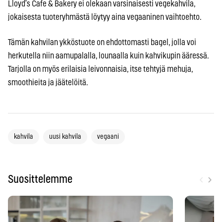
Lloyd’s Cafe & Bakery ei olekaan varsinaisesti vegekahvila,
jokaisesta tuoteryhmästä löytyy aina vegaaninen vaihtoehto.
Tämän kahvilan ykköstuote on ehdottomasti bagel, jolla voi
herkutella niin aamupalalla, lounaalla kuin kahvikupin ääressä.
Tarjolla on myös erilaisia leivonnaisia, itse tehtyjä mehuja,
smoothieita ja jäätelöitä.
kahvila
uusi kahvila
vegaani
‹
›
Suosittelemme