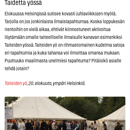
Taidetta yössä
Elokuussa Helsingissä sutisee kovasti juhlaviikkojen myötä.
Tarjolla on jos jonkinlaista ilmaistapahtumaa. Koska loppukesän
rientoihin on vielä aikaa, ehtivät kiinnostuneet aktivoitua
löytämään omalle taiteelliselle ilmaisulle kanavan esimerkiksi
Taiteiden yössä. Taiteiden yö on rihmastomainen kudelma satoja
eri tapahtumia ja kuka tahansa voi ilmoittaa omansa mukaan.
Puuttuuko maailmasta unelmiesi tapahtuma? Pitäisikö asialle
tehdä jotain?
Taiteiden yö
, 20. elokuuta, ympäri Helsinkiä.