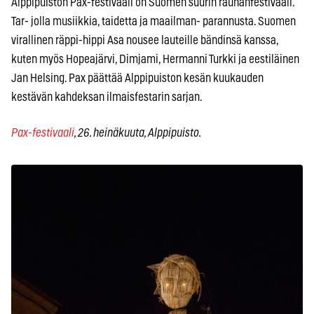
Alppipuiston Pax-festivaali on Suomen suurin rauhanfestivaali.
Tar- jolla musiikkia, taidetta ja maailman- parannusta. Suomen
virallinen räppi-hippi Asa nousee lauteille bändinsä kanssa,
kuten myös Hopeajärvi, Dimjami, Hermanni Turkki ja eestiläinen
Jan Helsing. Pax päättää Alppipuiston kesän kuukauden
kestävän kahdeksan ilmaisfestarin sarjan.
Pax-festivaali
, 26. heinäkuuta, Alppipuisto.