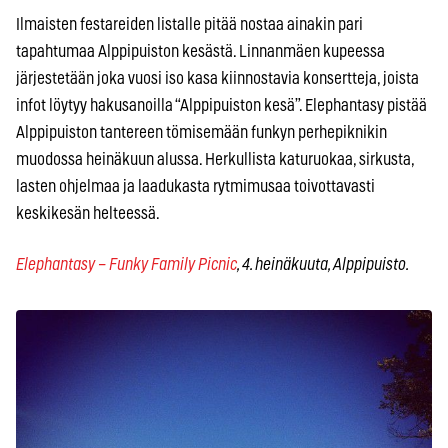
Ilmaisten festareiden listalle pitää nostaa ainakin pari
tapahtumaa Alppipuiston kesästä. Linnanmäen kupeessa
järjestetään joka vuosi iso kasa kiinnostavia konsertteja, joista
infot löytyy hakusanoilla “Alppipuiston kesä”. Elephantasy pistää
Alppipuiston tantereen tömisemään funkyn perhepiknikin
muodossa heinäkuun alussa. Herkullista katuruokaa, sirkusta,
lasten ohjelmaa ja laadukasta rytmimusaa toivottavasti
keskikesän helteessä.
Elephantasy – Funky Family Picnic
, 4. heinäkuuta, Alppipuisto.