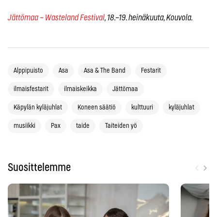
Jättömaa
– Wasteland Festival
, 18.–19. heinäkuuta, Kouvola.
Alppipuisto
Asa
Asa & The Band
Festarit
ilmaisfestarit
ilmaiskeikka
Jättömaa
Käpylän kyläjuhlat
Koneen säätiö
kulttuuri
kyläjuhlat
musiikki
Pax
taide
Taiteiden yö
‹
›
Suosittelemme