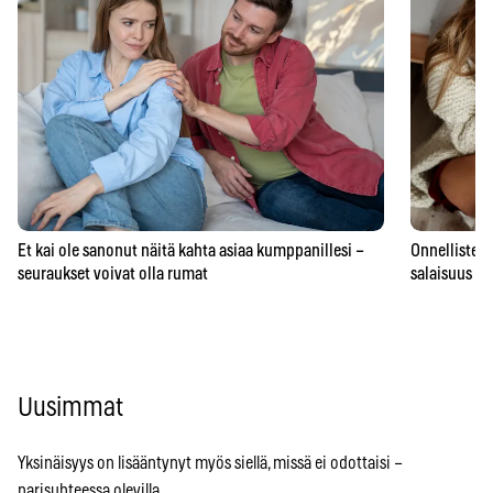
Et kai ole sanonut näitä kahta asiaa kumppanillesi –
Onnellisten 
seuraukset voivat olla rumat
salaisuus – 
Uusimmat
Yksinäisyys on lisääntynyt myös siellä, missä ei odottaisi –
parisuhteessa olevilla