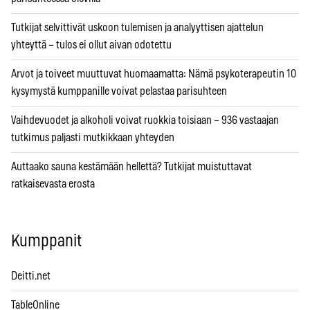
Tutkijat selvittivät uskoon tulemisen ja analyyttisen ajattelun
yhteyttä – tulos ei ollut aivan odotettu
Arvot ja toiveet muuttuvat huomaamatta: Nämä psykoterapeutin 10
kysymystä kumppanille voivat pelastaa parisuhteen
Vaihdevuodet ja alkoholi voivat ruokkia toisiaan – 936 vastaajan
tutkimus paljasti mutkikkaan yhteyden
Auttaako sauna kestämään hellettä? Tutkijat muistuttavat
ratkaisevasta erosta
Kumppanit
Deitti.net
TableOnline