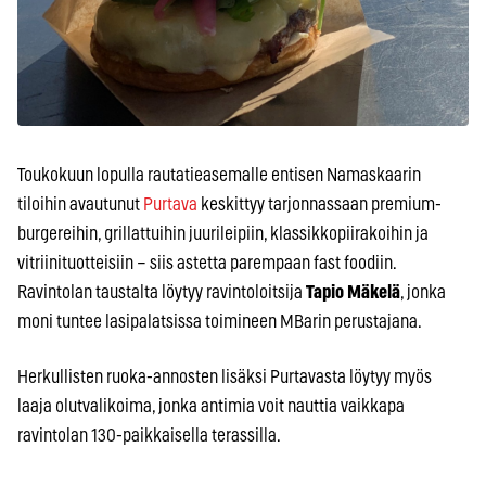
Toukokuun lopulla rautatieasemalle entisen Namaskaarin
tiloihin avautunut
Purtava
keskittyy tarjonnassaan premium-
burgereihin, grillattuihin juurileipiin, klassikkopiirakoihin ja
vitriinituotteisiin – siis astetta parempaan fast foodiin.
Ravintolan taustalta löytyy ravintoloitsija
Tapio Mäkelä
, jonka
moni tuntee lasipalatsissa toimineen MBarin perustajana.
Herkullisten ruoka-annosten lisäksi Purtavasta löytyy myös
laaja olutvalikoima, jonka antimia voit nauttia vaikkapa
ravintolan 130-paikkaisella terassilla.