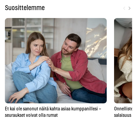
‹
›
Suosittelemme
Et kai ole sanonut näitä kahta asiaa kumppanillesi –
Onnellisten 
seuraukset voivat olla rumat
salaisuus – 