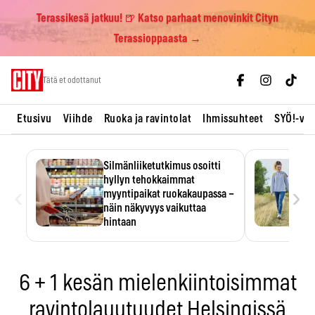
Terassikesä jatkuu! 🍺 Katso parhaat menovinkit Cityn
Terassioppaasta →
Skip
Tätä et odottanut
to
content
Etusivu
Viihde
Ruoka ja ravintolat
Ihmissuhteet
SYÖ!-vii
Silmänliiketutkimus osoitti
hyllyn tehokkaimmat
‹
›
myyntipaikat ruokakaupassa –
näin näkyvyys vaikuttaa
hintaan
Tuotteen paikka hyllyssä
ratkaisee, huomataanko se.
Kauppiaat hyödyntävät…
6 + 1 kesän mielenkiintoisimmat
ravintolauutuudet Helsingissä