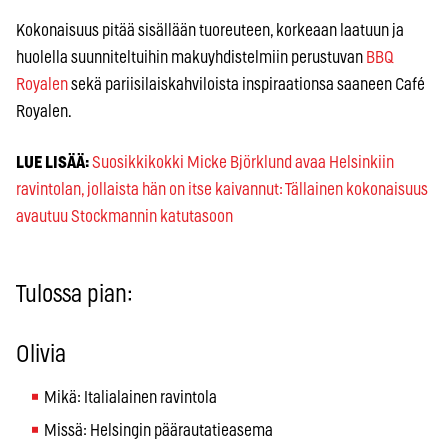
Kokonaisuus pitää sisällään tuoreuteen, korkeaan laatuun ja
huolella suunniteltuihin makuyhdistelmiin perustuvan
BBQ
Royalen
sekä pariisilaiskahviloista inspiraationsa saaneen Café
Royalen.
LUE LISÄÄ:
Suosikkikokki Micke Björklund avaa Helsinkiin
ravintolan, jollaista hän on itse kaivannut: Tällainen kokonaisuus
avautuu Stockmannin katutasoon
Tulossa pian:
Olivia
Mikä: Italialainen ravintola
Missä: Helsingin päärautatieasema