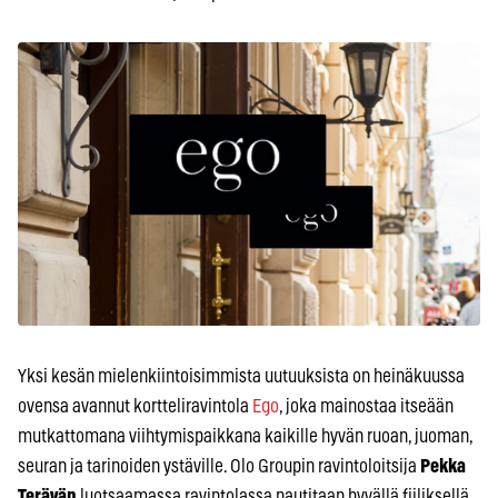
Yksi kesän mielenkiintoisimmista uutuuksista on heinäkuussa
ovensa avannut kortteliravintola
Ego
, joka mainostaa itseään
mutkattomana viihtymispaikkana kaikille hyvän ruoan, juoman,
seuran ja tarinoiden ystäville. Olo Groupin ravintoloitsija
Pekka
Terävän
luotsaamassa ravintolassa nautitaan hyvällä fiiliksellä