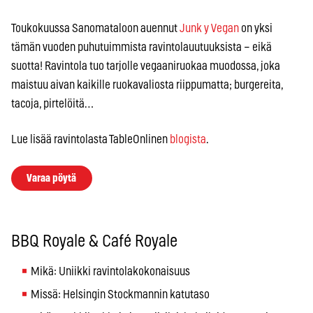
Toukokuussa Sanomataloon auennut
Junk y Vegan
on yksi
tämän vuoden puhutuimmista ravintolauutuuksista – eikä
suotta! Ravintola tuo tarjolle vegaaniruokaa muodossa, joka
maistuu aivan kaikille ruokavaliosta riippumatta; burgereita,
tacoja, pirtelöitä…
Lue lisää ravintolasta TableOnlinen
blogista
.
Varaa pöytä
BBQ Royale & Café Royale
Mikä: Uniikki ravintolakokonaisuus
Missä: Helsingin Stockmannin katutaso