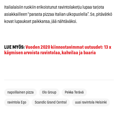
Italialaisiin ruokiin erikoistunut ravintolaketju lupaa tarjota
asiakkailleen “parasta pizzaa Italian ulkopuolella”. Se, pitävätkö
kovat lupaukset paikkansa, jää nähtäväksi.
LUE MYÖS:
Vuoden 2020 kiinnostavimmat uutuudet: 13 x
käymisen arvoista ravintolaa, kahvilaa ja baaria
napolilainen pizza
Olo Group
Pekka Terävä
ravintola Ego
Scandic Grand Central
uusi ravintola Helsinki