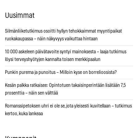
Uusimmat
Silmänliiketutkimus osoitti hyllyn tehokkaimmat myyntipaikat
ruokakaupassa – näin näkyvyys vaikuttaa hintaan
10 000 askeleen päivätavoite syntyi mainoksesta – laaja tutkimus
löysi terveyshyötyjen kannalta toisen merkkipaalun
Punkin purema ja punoitus – Milloin kyse on borrelioosista?
Kesän palkka ratkaisee: Opintotuen takaisinperintään lisätään 7,5
prosenttia – näin sen välttää
Romanssipetoksen uhri ei ole se, jota yleisesti kuvitellaan – tutkimus
kertoo, kuka lankeaa