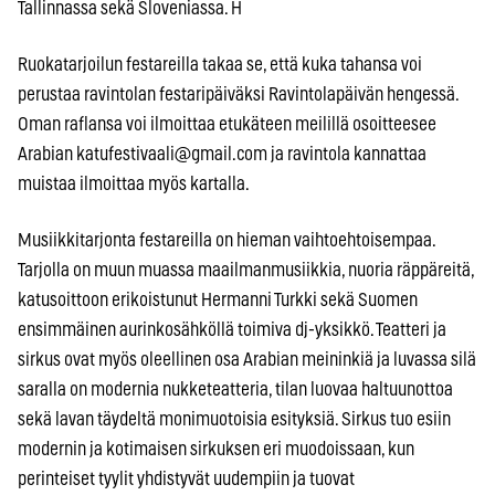
Tallinnassa sekä Sloveniassa. H
Ruokatarjoilun festareilla takaa se, että kuka tahansa voi
perustaa ravintolan festaripäiväksi Ravintolapäivän hengessä.
Oman raflansa voi ilmoittaa etukäteen meilillä osoitteesee
Arabian
katufestivaali@gmail.com
ja ravintola kannattaa
muistaa ilmoittaa myös kartalla.
Musiikkitarjonta festareilla on hieman vaihtoehtoisempaa.
Tarjolla on muun muassa maailmanmusiikkia, nuoria räppäreitä,
katusoittoon erikoistunut Hermanni Turkki sekä Suomen
ensimmäinen aurinkosähköllä toimiva dj-yksikkö. Teatteri ja
sirkus ovat myös oleellinen osa Arabian meininkiä ja luvassa silä
saralla on modernia nukketeatteria, tilan luovaa haltuunottoa
sekä lavan täydeltä monimuotoisia esityksiä. Sirkus tuo esiin
modernin ja kotimaisen sirkuksen eri muodoissaan, kun
perinteiset tyylit yhdistyvät uudempiin ja tuovat