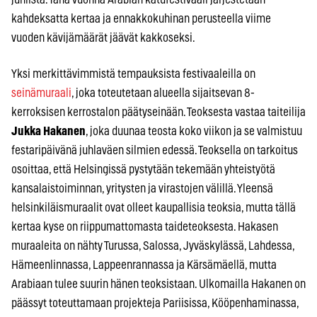
kahdeksatta kertaa ja ennakkokuhinan perusteella viime
vuoden kävijämäärät jäävät kakkoseksi.
Yksi merkittävimmistä tempauksista festivaaleilla on
seinämuraali
, joka toteutetaan alueella sijaitsevan 8-
kerroksisen kerrostalon päätyseinään. Teoksesta vastaa taiteilija
Jukka Hakanen
, joka duunaa teosta koko viikon ja se valmistuu
festaripäivänä juhlaväen silmien edessä. Teoksella on tarkoitus
osoittaa, että Helsingissä pystytään tekemään yhteistyötä
kansalaistoiminnan, yritysten ja virastojen välillä. Yleensä
helsinkiläismuraalit ovat olleet kaupallisia teoksia, mutta tällä
kertaa kyse on riippumattomasta taideteoksesta. Hakasen
muraaleita on nähty Turussa, Salossa, Jyväskylässä, Lahdessa,
Hämeenlinnassa, Lappeenrannassa ja Kärsämäellä, mutta
Arabiaan tulee suurin hänen teoksistaan. Ulkomailla Hakanen on
päässyt toteuttamaan projekteja Pariisissa, Kööpenhaminassa,