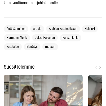
karnevaalitunnelman juhlakansalle.
Antti Salminen
Arabia
Arabian katufestivaali
Helsinki
Hermanni Turkki
Jukka Hakanen
Kansanjuhla
katutaide
kierrätys
muraali
‹
›
Suosittelemme