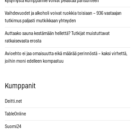
kysymystä kumppanille voivat pelastaa parisuhteen
Vaihdevuodet ja alkoholi voivat ruokkia toisiaan – 936 vastaajan
tutkimus paljasti mutkikkaan yhteyden
Auttaako sauna kestämään hellettä? Tutkijat muistuttavat
ratkaisevasta erosta
Avioehto ei jaa omaisuutta eikä määrää perinnöstä – kaksi virhettä,
joihin moni edelleen kompastuu
Kumppanit
Deitti.net
TableOnline
Suomi24