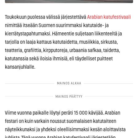
Toukokuun puolessa välissä järjestettävä
Arabian katufestivaali
nimittää itseään Suomen suurimmaksi katutaide- ja
kierrätystapahtumaksi. Hämeentie suljetaan liikenteeltä ja
tarjolla on laaja kattaus katutaidetta, musiikkia, sirkusta,
teatteria, grafiittia, kirpputoreja, urbaania safkaa, taidetta,
katutanssia sekä iloisia ihmisiä, eli täydelliset puitteet
kansanjuhlalle.
Viime vuonna paikalle löytyi peräti 15 000 kävijää. Arabian
festari on kuin varkain noussut suomalaisen katutaiteen
näyteikkunaksi ja yhdeksi oleellisimmaksi kesän aloittavista
juhlista. Tänä vuonna Arabian katufestivaali järjestetään