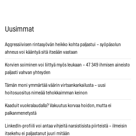
Uusimmat
Aggressiivisen rintasyövän heikko kohta paljastui – syöpäsolun
ahneus voi kääntyä sitä itseään vastaan
Korvien soiminen voi liittyä myös leukaan – 47 349 ihmisen aineisto
paljasti vahvan yhteyden
Tämän moni ymmärtää väärin virtsankarkailusta – uusi
hoitosuositus nimeää tehokkaimman keinon
Kaaduit vuokralaudalla? Vakuutus korvaa hoidon, mutta ei
palkanmenetystä
LinkedIn-profiili voi antaa vihjeitä narsistisista piirteistä – ilmeisin
itsekehu ei paljastanut juuri mitään