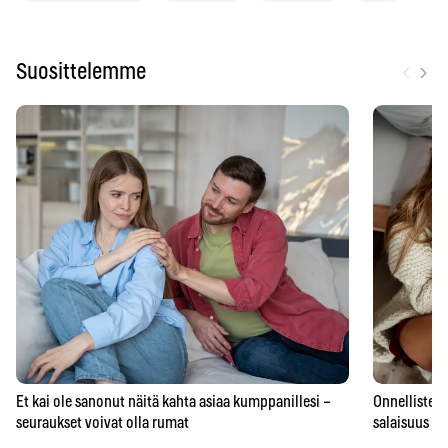
‹
›
Suosittelemme
Et kai ole sanonut näitä kahta asiaa kumppanillesi –
Onnellisten 
seuraukset voivat olla rumat
salaisuus – 