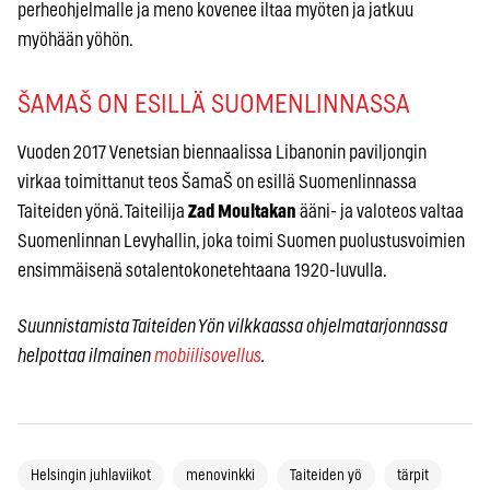
perheohjelmalle ja meno kovenee iltaa myöten ja jatkuu
myöhään yöhön.
ŠAMAŠ ON ESILLÄ SUOMENLINNASSA
Vuoden 2017 Venetsian biennaalissa Libanonin paviljongin
virkaa toimittanut teos ŠamaŠ on esillä Suomenlinnassa
Taiteiden yönä. Taiteilija
Zad Moultakan
ääni- ja valoteos valtaa
Suomenlinnan Levyhallin, joka toimi Suomen puolustusvoimien
ensimmäisenä sotalentokonetehtaana 1920-luvulla.
Suunnistamista Taiteiden Yön vilkkaassa ohjelmatarjonnassa
helpottaa ilmainen
mobiilisovellus
.
Helsingin juhlaviikot
menovinkki
Taiteiden yö
tärpit