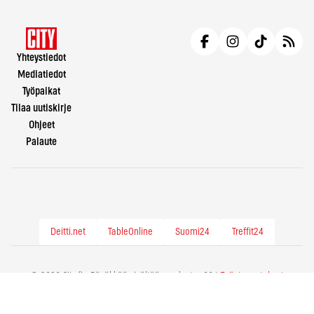
Yhteystiedot
Mediatiedot
Työpaikat
Tilaa uutiskirje
Ohjeet
Palaute
Deitti.net
TableOnline
Suomi24
Treffit24
© 2026 City.fi - Räväkkää sisältöä vuodesta -86 |
Evästeasetukset