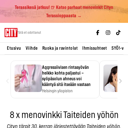
Terassikesä jatkuu! 🍺 Katso parhaat menovinkit Cityn
Terassioppaasta →
Skip
Tätä et odottanut
to
content
Etusivu
Viihde
Ruoka ja ravintolat
Ihmissuhteet
SYÖ!-vii
Aggressiivisen rintasyövän
heikko kohta paljastui –
‹
›
syöpäsolun ahneus voi
kääntyä sitä itseään vastaan
Helsingin yliopiston
tutkimuksessa MYC-aktiivisen
rintasyövän kasvu hidastui.
8 x menovinkki Taiteiden yöhön
Cityn tärpit 30. kerran järjestettävään Taiteiden yöhön.