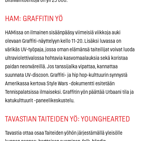
Biisivaihtoehtoja on yli 25 000.
HAM: GRAFFITIN YÖ
HAMissa on ilmainen sisäänpääsy viimeisiä viikkoja auki
olevaan Graffiti-näyttelyyn kello 11-20. Lisäksi luvassa on
värikäs UV-työpaja, jossa oman elämänsä taiteilijat voivat luoda
ultraviolettivalossa hohtavia kasvomaalauksia sekä koristaa
paidan neonväreillä. Jos tanssijalka vipattaa, kannattaa
suunnata UV-discoon. Graffiti- ja hip hop-kulttuurin synnystä
Amerikassa kertova Style Wars -dokumentti esitetään
Tennispalatsissa ilmaiseksi. Graffitin yön päättää Urbaani tila ja
katukulttuurit -paneelikeskustelu.
TAVASTIAN TAITEIDEN YÖ: YOUNGHEARTED
Tavastia ottaa osaa Taiteiden yöhön järjestämällä yleisölle