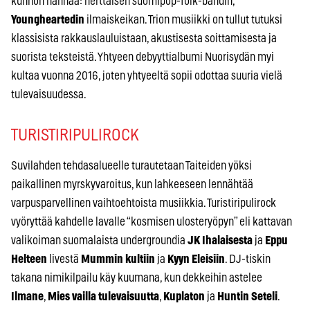
kunnon nannaa: herttaisen suomipop-folk-bändin,
Youngheartedin
ilmaiskeikan. Trion musiikki on tullut tutuksi
klassisista rakkauslauluistaan, akustisesta soittamisesta ja
suorista teksteistä. Yhtyeen debyyttialbumi Nuorisydän myi
kultaa vuonna 2016, joten yhtyeeltä sopii odottaa suuria vielä
tulevaisuudessa.
TURISTIRIPULIROCK
Suvilahden tehdasalueelle turautetaan Taiteiden yöksi
paikallinen myrskyvaroitus, kun lahkeeseen lennähtää
varpusparvellinen vaihtoehtoista musiikkia. Turistiripulirock
vyöryttää kahdelle lavalle “kosmisen ulosteryöpyn” eli kattavan
valikoiman suomalaista undergroundia
JK Ihalaisesta
ja
Eppu
Helteen
livestä
Mummin kultiin
ja
Kyyn Eleisiin
. DJ-tiskin
takana nimikilpailu käy kuumana, kun dekkeihin astelee
Ilmane
,
Mies vailla tulevaisuutta
,
Kuplaton
ja
Huntin Seteli
.