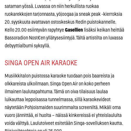
sataman yössä. Luvassa on niin herkullista ruokaa
ruokarekkojen tarjonnasta, yöjoogaa ja sneak peak -kierroksia
20. syyskuuta avattavan ostoskeskus Redin puistokannelle.
Kello 20.00 esiintyvän rapyhtye
Gasellien
lisäksi keikan heittää
Bassoradion Nost€en yllätysesiintyjä. Tältä artistilta on luvassa
debyyttialbumi syksyllä.
SINGA OPEN AIR KARAOKE
Musiikkitalon puistossa karaoke tuodaan pois baareista ja
olkkareista ulkoilmaan. Singa Open Air on koko perheen
ilmainen laulutapahtuma. Tämä on oiva tilaisuus laulaa
luikauttaa leppoisassa tunnelmassa, sillä karaokevideot
näytetään Pohjoismaiden suurimmalta screeniltä. Mikäli oma
vuoro jännittää, ei huolta – näissä kinkereissä ei yhteislaululta
voida välttyä. Laulutoiveet esitetään Singa-sovelluksen kautta.