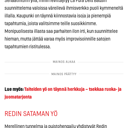
Senaatintorin yllä, mihin levittäytyy La Fura Dels Bausin
suunnittelema valoissa väreilevä ihmisverkko puoli kymmeneltä
illalla. Kaupunki on täynnä kiinnostavia isoja ja pienempiä
tapahtumia, joista valitsimme teille suosikkimme.
Monipuolisesta illasta saa parhaiten ilon irti, kun suunnittelee
hieman, mutta jättää varaa myös improvisoinnille satojen
tapahtumien ristitulessa.
Lue myös:
Taiteiden yö on täynnä herkkuja – tsekkaa ruoka- ja
juomatarjonta
REDIN SATAMAN YÖ
Merellinen tunnelma ja puistohengailu yhdistyvät Redin