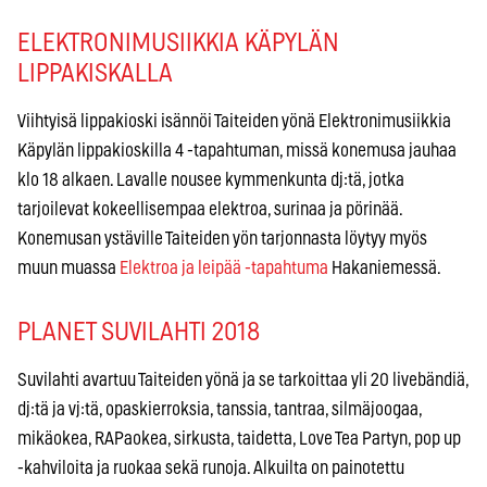
ELEKTRONIMUSIIKKIA KÄPYLÄN
LIPPAKISKALLA
Viihtyisä lippakioski isännöi Taiteiden yönä Elektronimusiikkia
Käpylän lippakioskilla 4 -tapahtuman, missä konemusa jauhaa
klo 18 alkaen. Lavalle nousee kymmenkunta dj:tä, jotka
tarjoilevat kokeellisempaa elektroa, surinaa ja pörinää.
Konemusan ystäville Taiteiden yön tarjonnasta löytyy myös
muun muassa
Elektroa ja leipää -tapahtuma
Hakaniemessä.
PLANET SUVILAHTI 2018
Suvilahti avartuu Taiteiden yönä ja se tarkoittaa yli 20 livebändiä,
dj:tä ja vj:tä, opaskierroksia, tanssia, tantraa, silmäjoogaa,
mikäokea, RAPaokea, sirkusta, taidetta, Love Tea Partyn, pop up
-kahviloita ja ruokaa sekä runoja. Alkuilta on painotettu